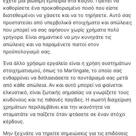
έχετε μια βιώσιμη εμπειρία στα καζίνο. Πρέπει να
καθορίσετε ένα προκαθορισμένο ποσό που είστε
διατεθειμένοι να χάσετε και να το τηρήσετε. Αυτό σας
προστατεύει από υπερβολικά στοιχήματα και απώλειες
που μπορεί να σας αφήσουν χωρίς χρήματα πολύ
γρήγορα. Είναι σημαντικό να μην κυνηγάτε τις
απώλειες και να παραμένετε πιστοί στον
προϋπολογισμό σας.
Ένα άλλο χρήσιμο εργαλείο είναι η χρήση συστημάτων
στοιχηματισμού, όπως το Martingale, το οποίο σας
ενθαρρύνει να διπλασιάσετε το ποντάρισμά σας μετά
από κάθε απώλεια. Αν και αυτό μπορεί να φαίνεται
ελκυστικό, είναι ζωτικής σημασίας να γνωρίζετε τους
κινδύνους και τις πιθανές παγίδες. Η σωστή διαχείριση
χρημάτων περιλαμβάνει και την ικανότητα να
σταματάτε να παίζετε όταν φτάσετε σε έναν στόχο
κέρδους.
Μην ξεχνάτε να τηρείτε σημειώσεις για τις επιδόσεις