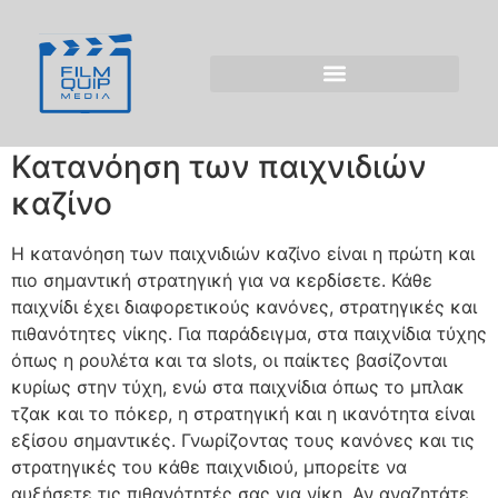
strategies to win at
casinos
strategies to win at casinos
Κατανόηση των παιχνιδιών
καζίνο
Η κατανόηση των παιχνιδιών καζίνο είναι η πρώτη και
πιο σημαντική στρατηγική για να κερδίσετε. Κάθε
παιχνίδι έχει διαφορετικούς κανόνες, στρατηγικές και
πιθανότητες νίκης. Για παράδειγμα, στα παιχνίδια τύχης
όπως η ρουλέτα και τα slots, οι παίκτες βασίζονται
κυρίως στην τύχη, ενώ στα παιχνίδια όπως το μπλακ
τζακ και το πόκερ, η στρατηγική και η ικανότητα είναι
εξίσου σημαντικές. Γνωρίζοντας τους κανόνες και τις
στρατηγικές του κάθε παιχνιδιού, μπορείτε να
αυξήσετε τις πιθανότητές σας για νίκη. Αν αναζητάτε