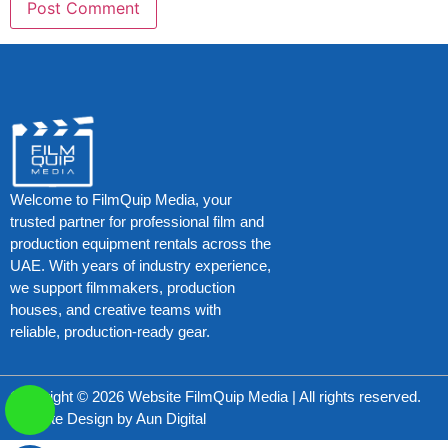
Welcome to FilmQuip Media, your
trusted partner for professional film and
production equipment rentals across the
UAE. With years of industry experience,
we support filmmakers, production
houses, and creative teams with
reliable, production-ready gear.
Copyright © 2026 Website FilmQuip Media | All rights reserved.
Website Design by
Aun Digital