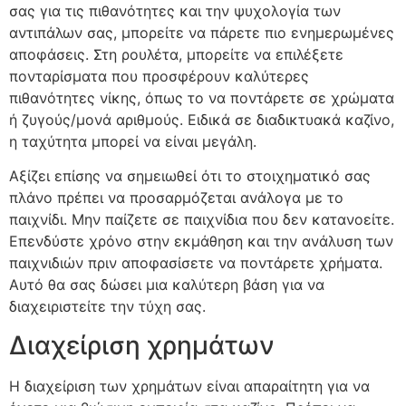
σας για τις πιθανότητες και την ψυχολογία των
αντιπάλων σας, μπορείτε να πάρετε πιο ενημερωμένες
αποφάσεις. Στη ρουλέτα, μπορείτε να επιλέξετε
πονταρίσματα που προσφέρουν καλύτερες
πιθανότητες νίκης, όπως το να ποντάρετε σε χρώματα
ή ζυγούς/μονά αριθμούς. Ειδικά σε διαδικτυακά καζίνο,
η ταχύτητα μπορεί να είναι μεγάλη.
Αξίζει επίσης να σημειωθεί ότι το στοιχηματικό σας
πλάνο πρέπει να προσαρμόζεται ανάλογα με το
παιχνίδι. Μην παίζετε σε παιχνίδια που δεν κατανοείτε.
Επενδύστε χρόνο στην εκμάθηση και την ανάλυση των
παιχνιδιών πριν αποφασίσετε να ποντάρετε χρήματα.
Αυτό θα σας δώσει μια καλύτερη βάση για να
διαχειριστείτε την τύχη σας.
Διαχείριση χρημάτων
Η διαχείριση των χρημάτων είναι απαραίτητη για να