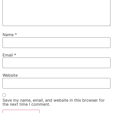
Name
*
Email
*
Website
Save my name, email, and website in this browser for
the next time I comment.