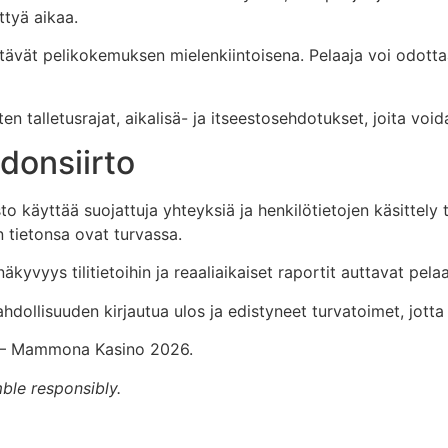
tyä aikaa.
pitävät pelikokemuksen mielenkiintoisena. Pelaaja voi odottaa
n talletusrajat, aikalisä- ja itseestosehdotukset, joita voi
edonsiirto
usto käyttää suojattuja yhteyksiä ja henkilötietojen käsittel
n tietonsa ovat turvassa.
äkyvyys tilitietoihin ja reaaliaikaiset raportit auttavat pelaa
ahdollisuuden kirjautua ulos ja edistyneet turvatoimet, jotta
sti – Mammona Kasino 2026.
ble responsibly.