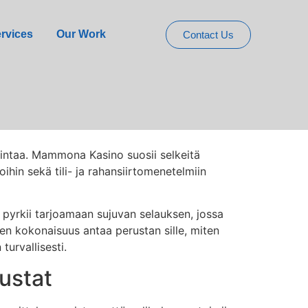
onna 2026?
rvices
Our Work
Contact Us
asta
ospuhetta
mammonacasino.fi
. Tämä auttaa
kokemuksia se voi tarjota erityisesti
llintaa. Mammona Kasino suosii selkeitä
ihin sekä tili- ja rahansiirtomenetelmiin
yrkii tarjoamaan sujuvan selauksen, jossa
nen kokonaisuus antaa perustan sille, miten
urvallisesti.
austat