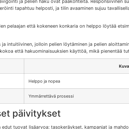
avigointi ja pelien haku ovat pääkohteita. Responsiivinen su
teröinti tapahtuu helposti, ja tilin avaaminen sujuu tavallise
uden pelaajan että kokeneen konkaria on helppo löytää etsi
intuitiivinen, jolloin pelien löytäminen ja pelien aloittamin
n kokoa että hakuominaisuuksien käyttöä, mikä pienentää tu
Kuva
Helppo ja nopea
Ymmärrettävä prosessi
set päivitykset
 edut tuovat lisäarvoa: tasokeräykset, kampanjat ja mahdol