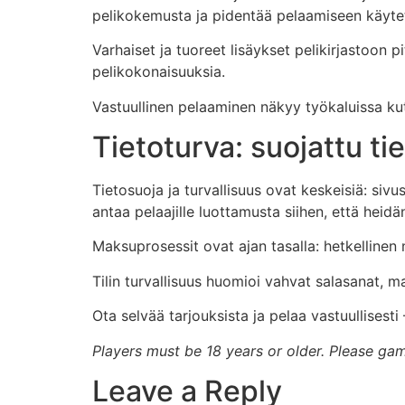
pelikokemusta ja pidentää pelaamiseen käytet
Varhaiset ja tuoreet lisäykset pelikirjastoon 
pelikokonaisuuksia.
Vastuullinen pelaaminen näkyy työkaluissa kute
Tietoturva: suojattu ti
Tietosuoja ja turvallisuus ovat keskeisiä: siv
antaa pelaajille luottamusta siihen, että heidä
Maksuprosessit ovat ajan tasalla: hetkellinen n
Tilin turvallisuus huomioi vahvat salasanat, m
Ota selvää tarjouksista ja pelaa vastuullise
Players must be 18 years or older. Please gam
Leave a Reply