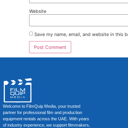
Website
Save my name, email, and website in this b
Welcome to FilmQuip Media, your trusted
partner for professional film and production
equipment rentals across the UAE. With years
of industry experience, we support filmmakers,