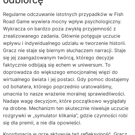
Regularne odczuwanie istotnych przypadków w Fish
Road Game wywiera mocny wpływ psychologiczny.
Wykracza on bardzo poza zwykłą przyjemność z
zrealizowanego zadania. Głównie potęguje uczucie
wpływu i indywidualnego udziału w tworzenie historii.
Gracz nie staje się biernym słuchaczem narracji. Staje
się jej zaangażowanym twórcą, którego decyzje
faktycznie odbijają się echem w uniwersum. To
doprowadza do większego emocjonalnej więzi do
wirtualnego świata i jej postaci. Gdy pomoc dostajemy
od bohatera, którego poprzednio uratowaliśmy,
umacnia to nasze wrażenie moralnej sprawiedliwości.
Nadaje wagę decyzjom, które początkowo wyglądały
na drobne. Mechanizm ten skutecznie niweluje uczucie
rozgrywki w „symulator klikania”, gdzie czynności robi
się dla premii, a nie dla opowieści.
Koordynacja w grze aktywuje też refleksyjność. Gracz