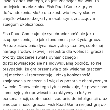
Idzie o odczucie tego, co jest znaczące dla was. To
podejście przekształca Fish Road Game z gry w
doświadczenie. Może ono zostawić trwały ślad w
umyśle właśnie dzięki tym osobistym, znaczącym
zbiegom okoliczności.
Fish Road Game ujmuje synchroniczność nie jako
uzupepełnienie, ale jako fundament przeżycia gracza.
Przez zestawienie dynamicznych systemów, subtelnej
narracji środowiskowej i respektu dla wolności gracza
tworzy złudzenie świata dynamicznego i
dostosowującego się na indywidualną podróż. To nie
przypadek, że gra przemawia z tak wieloma graczami.
Jej mechaniki reprezentują ludzką konieczność
znajdowania znaczenia i więzi w pozornie chaotycznym
świecie. Omówienie tego tytułu wskazuje, że przyszłość
immersyjnych opowieści interaktywnych leży w
personalizacji, subtelności i zaufaniu do inteligencji oraz
emocjonalności gracza. Fish Road Game nie jest grą do