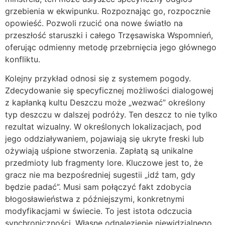
grzebienia w ekwipunku. Rozpoznając go, rozpocznie
opowieść. Pozwoli rzucić ona nowe światło na
przeszłość staruszki i całego Trzęsawiska Wspomnień,
oferując odmienny metodę przebrnięcia jego głównego
konfliktu.
Kolejny przykład odnosi się z systemem pogody.
Zdecydowanie się specyficznej możliwości dialogowej
z kapłanką kultu Deszczu może „wezwać” określony
typ deszczu w dalszej podróży. Ten deszcz to nie tylko
rezultat wizualny. W określonych lokalizacjach, pod
jego oddziaływaniem, pojawiają się ukryte freski lub
ożywiają uśpione stworzenia. Zapłatą są unikalne
przedmioty lub fragmenty lore. Kluczowe jest to, że
gracz nie ma bezpośredniej sugestii „idź tam, gdy
będzie padać”. Musi sam połączyć fakt zdobycia
błogosławieństwa z późniejszymi, konkretnymi
modyfikacjami w świecie. To jest istota odczucia
synchroniczności. Własne odnalezienie niewidzialnego