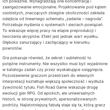
ich poważnie. Wynagradzają one koncentrację i
zaangażowanie emocjonalne. Projektowanie pod kątem
osobistych, znaczących zbiegów okoliczności zakłada
odejścia od linearnego schematu „zadanie – nagroda”.
Potrzebuje myślenia o systemach i sieciach powiązań.
To wskazuje więcej pracy na etapie preprodukcji i
tworzenia skryptów. Efekt jest jednak wart wysiłku.
Głęboko zanurzający i zachęcający w kierunku
powrotów.
Gra pokazuje również, że sekret i subtelność to
potężne instrumenty. Nie wszystko musi być wyjaśnione
w katalogu zadań czy przez wyskakujące osiągnięcia.
Pozostawienie graczom przestrzeni do własnych
interpretacji kształtuje większą społeczność i wydłuża
żywotność tytułu. Fish Road Game wskazuje drogę
ewolucji gier RPG. Od epickich, ale uniwersalnych
historii, w stronę prywatnych, spersonalizowanych
podróży. Najistotniejszą fabułą staje się ta, którą gracz