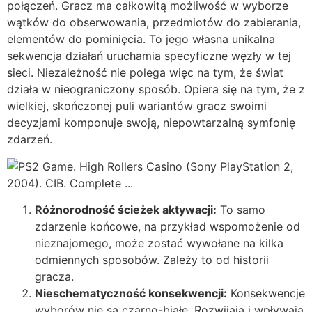
połączeń. Gracz ma całkowitą możliwość w wyborze
wątków do obserwowania, przedmiotów do zabierania,
elementów do pominięcia. To jego własna unikalna
sekwencja działań uruchamia specyficzne węzły w tej
sieci. Niezależność nie polega więc na tym, że świat
działa w nieograniczony sposób. Opiera się na tym, że z
wielkiej, skończonej puli wariantów gracz swoimi
decyzjami komponuje swoją, niepowtarzalną symfonię
zdarzeń.
Różnorodność ścieżek aktywacji:
To samo
zdarzenie końcowe, na przykład wspomożenie od
nieznajomego, może zostać wywołane na kilka
odmiennych sposobów. Zależy to od historii
gracza.
Nieschematyczność konsekwencji:
Konsekwencje
wyborów nie są czarno-białe. Rozwijają i wpływają