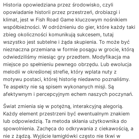
Historia opowiedziana przez środowisko, czyli
opowiadanie historii przez przestrzeń, drobiazgi i
klimat, jest w Fish Road Game kluczowym nośnikiem
współbieżności. W odróżnieniu do gier, które każdy taki
zbieg okoliczności komunikują sukcesem, tutaj
wszystko jest subtelne i żąda skupienia. To może być
nieznaczna przemiana w formie posągu w grocie, którą
odwiedziliśmy miesiąc gry przedtem. Modyfikacja ma
miejsce po spełnieniu pewnego obrzędu. Lub ewolucja
melodii w określonej strefie, który wplata nuty z
motywu postaci, której historię niedawno poznaliśmy.
Te aspekty nie są spisem wykonanych misji. Są
afektywnym i percepcyjnym echem naszych poczynań.
Świat zmienia się w potężną, interakcyjną alegorią.
Każdy element przestrzeni być ewentualnym znakiem
lub odpowiedzią. Ta metoda skłania użytkownika do
spowolnienia. Zachęca do odkrywania z ciekawością, a
nie z żądzą. Wyjście łamigłówki często nie tkwi w