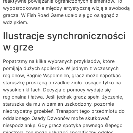
reaktywne powiązania ograniczonych elementów. To
wypośrodkowanie między artystyczną wizją a swobodą
gracza. W Fish Road Game udało się go osiągnąć z
wdziękiem.
Ilustracje synchroniczności
w grze
Popatrzmy na kilka wybranych przykładów, które
pomijają dużych spoilerów. W jednym z wczesnych
regionów, Bagnie Wspomnień, gracz może napotkać
staruszkę proszącą o rzadkie zioło rosnące tylko na
wysokich klifach. Decyzja o pomocy wydaje się
regionalna i łatwa. Jeśli jednak gracz spełni życzenie,
staruszka da mu w zamian uszkodzony, pozornie
nieprzydatny grzebień. Transport tego przedmiotu do
oddalonego Osady Dzwonów może skutkować
niespodziankę. Gdy gracz spotyka pewnego ślepego
minstrela, ten może usłyszeć specyficzny odgłos