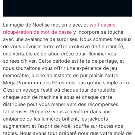
La magie de Noël se met en place, et
wolf casino
récupération de mot de passe
y incorpore sa touche
avec une avalanche de surprises. Nous sommes heureux
de vous dévoiler notre offre exclusive de fin d’année,
une véritable célébration créée pour illuminer vos
soirées d’hiver. Cette période est faite de partage, et
nous souhaitons vous offrir une expérience de jeu
mémorable, pleine de instants de pur plaisir. Notre
Mega Promotion des Fêtes n’est pas qu’une simple offre.
C’est un voyage festif où chaque tour de roulette,
chaque spin de machine à sous et chaque carte
distribuée peut vous mener vers des récompenses
fabuleuses. Préparez-vous à pénétrer dans une
ambiance où les lumières brillent, les jackpots
augmentent et l’esprit de Noël souffle sur toutes nos
tables. Nous avons tout préparé pour que votre mois de