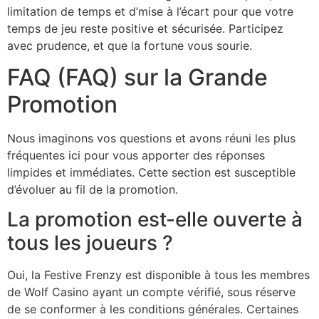
limitation de temps et d’mise à l’écart pour que votre
temps de jeu reste positive et sécurisée. Participez
avec prudence, et que la fortune vous sourie.
FAQ (FAQ) sur la Grande
Promotion
Nous imaginons vos questions et avons réuni les plus
fréquentes ici pour vous apporter des réponses
limpides et immédiates. Cette section est susceptible
d’évoluer au fil de la promotion.
La promotion est-elle ouverte à
tous les joueurs ?
Oui, la Festive Frenzy est disponible à tous les membres
de Wolf Casino ayant un compte vérifié, sous réserve
de se conformer à les conditions générales. Certaines