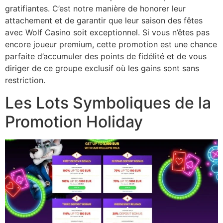
gratifiantes. C’est notre manière de honorer leur
attachement et de garantir que leur saison des fêtes
avec Wolf Casino soit exceptionnel. Si vous n’êtes pas
encore joueur premium, cette promotion est une chance
parfaite d’accumuler des points de fidélité et de vous
diriger de ce groupe exclusif où les gains sont sans
restriction.
Les Lots Symboliques de la
Promotion Holiday