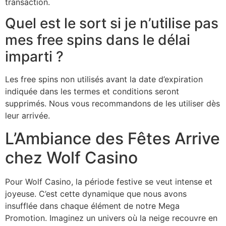
transaction.
Quel est le sort si je n’utilise pas
mes free spins dans le délai
imparti ?
Les free spins non utilisés avant la date d’expiration
indiquée dans les termes et conditions seront
supprimés. Nous vous recommandons de les utiliser dès
leur arrivée.
L’Ambiance des Fêtes Arrive
chez Wolf Casino
Pour Wolf Casino, la période festive se veut intense et
joyeuse. C’est cette dynamique que nous avons
insufflée dans chaque élément de notre Mega
Promotion. Imaginez un univers où la neige recouvre en