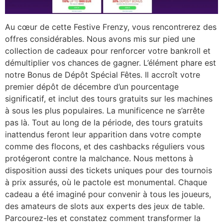
Au cœur de cette Festive Frenzy, vous rencontrerez des
offres considérables. Nous avons mis sur pied une
collection de cadeaux pour renforcer votre bankroll et
démultiplier vos chances de gagner. L’élément phare est
notre Bonus de Dépôt Spécial Fêtes. Il accroît votre
premier dépôt de décembre d’un pourcentage
significatif, et inclut des tours gratuits sur les machines
à sous les plus populaires. La munificence ne s’arrête
pas là. Tout au long de la période, des tours gratuits
inattendus feront leur apparition dans votre compte
comme des flocons, et des cashbacks réguliers vous
protégeront contre la malchance. Nous mettons à
disposition aussi des tickets uniques pour des tournois
à prix assurés, où le pactole est monumental. Chaque
cadeau a été imaginé pour convenir à tous les joueurs,
des amateurs de slots aux experts des jeux de table.
Parcourez-les et constatez comment transformer la