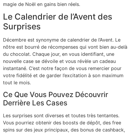
magie de Noël en gains bien réels.
Le Calendrier de l’Avent des
Surprises
Décembre est synonyme de calendrier de l’Avent. Le
nôtre est bourré de récompenses qui vont bien au-delà
du chocolat. Chaque jour, en vous identifiant, une
nouvelle case se dévoile et vous révèle un cadeau
instantané. C’est notre façon de vous remercier pour
votre fidélité et de garder l’excitation à son maximum
tout le mois.
Ce Que Vous Pouvez Découvrir
Derrière Les Cases
Les surprises sont diverses et toutes très tentantes.
Vous pourriez obtenir des boosts de dépôt, des free
spins sur des jeux principaux, des bonus de cashback,