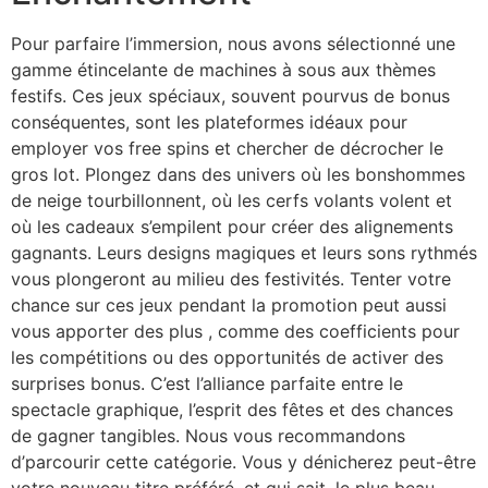
Pour parfaire l’immersion, nous avons sélectionné une
gamme étincelante de machines à sous aux thèmes
festifs. Ces jeux spéciaux, souvent pourvus de bonus
conséquentes, sont les plateformes idéaux pour
employer vos free spins et chercher de décrocher le
gros lot. Plongez dans des univers où les bonshommes
de neige tourbillonnent, où les cerfs volants volent et
où les cadeaux s’empilent pour créer des alignements
gagnants. Leurs designs magiques et leurs sons rythmés
vous plongeront au milieu des festivités. Tenter votre
chance sur ces jeux pendant la promotion peut aussi
vous apporter des plus , comme des coefficients pour
les compétitions ou des opportunités de activer des
surprises bonus. C’est l’alliance parfaite entre le
spectacle graphique, l’esprit des fêtes et des chances
de gagner tangibles. Nous vous recommandons
d’parcourir cette catégorie. Vous y dénicherez peut-être