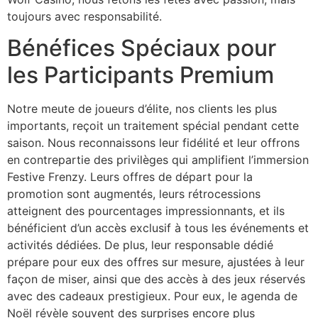
toujours avec responsabilité.
Bénéfices Spéciaux pour
les Participants Premium
Notre meute de joueurs d’élite, nos clients les plus
importants, reçoit un traitement spécial pendant cette
saison. Nous reconnaissons leur fidélité et leur offrons
en contrepartie des privilèges qui amplifient l’immersion
Festive Frenzy. Leurs offres de départ pour la
promotion sont augmentés, leurs rétrocessions
atteignent des pourcentages impressionnants, et ils
bénéficient d’un accès exclusif à tous les événements et
activités dédiées. De plus, leur responsable dédié
prépare pour eux des offres sur mesure, ajustées à leur
façon de miser, ainsi que des accès à des jeux réservés
avec des cadeaux prestigieux. Pour eux, le agenda de
Noël révèle souvent des surprises encore plus