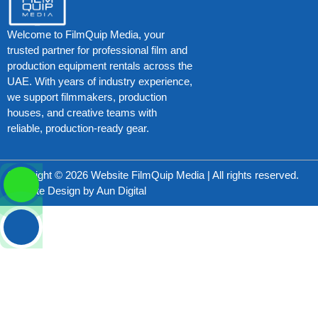
Welcome to FilmQuip Media, your
trusted partner for professional film and
production equipment rentals across the
UAE. With years of industry experience,
we support filmmakers, production
houses, and creative teams with
reliable, production-ready gear.
Copyright © 2026 Website FilmQuip Media | All rights reserved.
Website Design by
Aun Digital