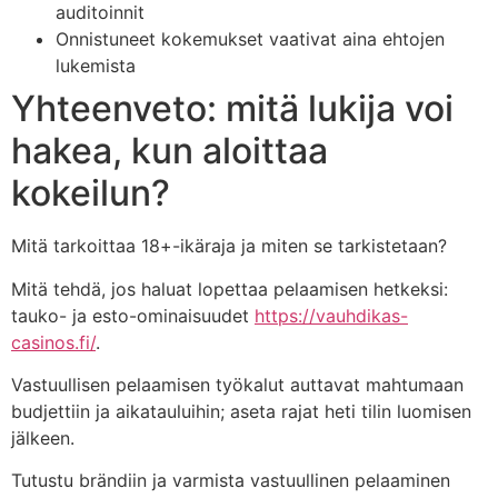
auditoinnit
Onnistuneet kokemukset vaativat aina ehtojen
lukemista
Yhteenveto: mitä lukija voi
hakea, kun aloittaa
kokeilun?
Mitä tarkoittaa 18+-ikäraja ja miten se tarkistetaan?
Mitä tehdä, jos haluat lopettaa pelaamisen hetkeksi:
tauko- ja esto-ominaisuudet
https://vauhdikas-
casinos.fi/
.
Vastuullisen pelaamisen työkalut auttavat mahtumaan
budjettiin ja aikatauluihin; aseta rajat heti tilin luomisen
jälkeen.
Tutustu brändiin ja varmista vastuullinen pelaaminen