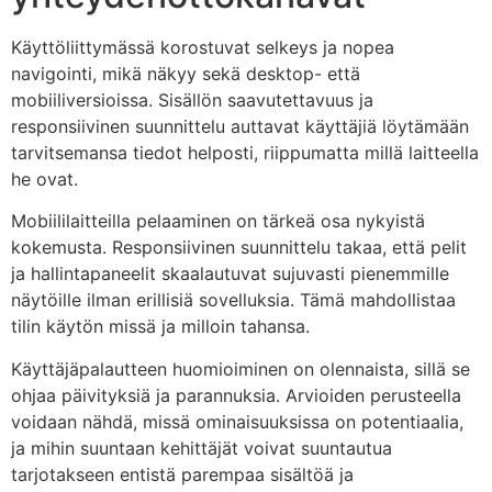
Käyttöliittymässä korostuvat selkeys ja nopea
navigointi, mikä näkyy sekä desktop- että
mobiiliversioissa. Sisällön saavutettavuus ja
responsiivinen suunnittelu auttavat käyttäjiä löytämään
tarvitsemansa tiedot helposti, riippumatta millä laitteella
he ovat.
Mobiililaitteilla pelaaminen on tärkeä osa nykyistä
kokemusta. Responsiivinen suunnittelu takaa, että pelit
ja hallintapaneelit skaalautuvat sujuvasti pienemmille
näytöille ilman erillisiä sovelluksia. Tämä mahdollistaa
tilin käytön missä ja milloin tahansa.
Käyttäjäpalautteen huomioiminen on olennaista, sillä se
ohjaa päivityksiä ja parannuksia. Arvioiden perusteella
voidaan nähdä, missä ominaisuuksissa on potentiaalia,
ja mihin suuntaan kehittäjät voivat suuntautua
tarjotakseen entistä parempaa sisältöä ja