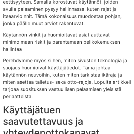
eettisyyteen. Samalla korostuvat käytännöt, joiden
avulla pelaaminen pysyy hallinnassa, kuten rajat ja
itsearvioinnit. Tämä kokonaisuus muodostaa pohjan,
jonka päälle muut arviot rakentuvat.
Käytännön vinkit ja huomioitavat asiat auttavat
minimoimaan riskit ja parantamaan pelikokemuksen
hallintaa
Perehdymme myös siihen, miten sivuston teknologia ja
suojaus huomioivat käyttäjätiedot. Tämä johtaa
käytännön neuvoihin, kuten miten tarkistaa ikäraja ja
miten asettaa talletus- sekä otto-rajoja. Lopulta artikkeli
tarjoaa suosituksen vastuullisen pelaamisen yleisistä
periaatteista.
Käyttäjätuen
saavutettavuus ja
yhteydenottokanavat