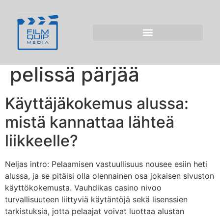
Vauhdikas casino
2026: Alusta
loppuun – miten
pelissä pärjää
Käyttäjäkokemus alussa:
mistä kannattaa lähteä
liikkeelle?
Neljas intro: Pelaamisen vastuullisuus nousee esiin heti
alussa, ja se pitäisi olla olennainen osa jokaisen sivuston
käyttökokemusta. Vauhdikas casino nivoo
turvallisuuteen liittyviä käytäntöjä sekä lisenssien
tarkistuksia, jotta pelaajat voivat luottaa alustan