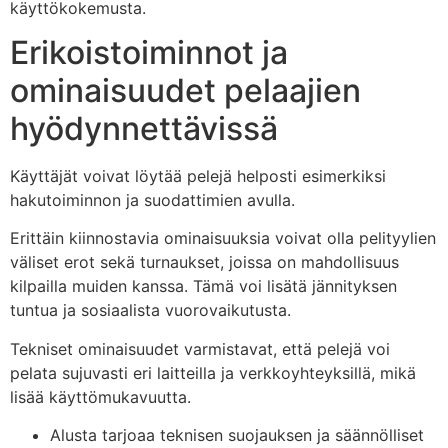
käyttökokemusta.
Erikoistoiminnot ja
ominaisuudet pelaajien
hyödynnettävissä
Käyttäjät voivat löytää pelejä helposti esimerkiksi
hakutoiminnon ja suodattimien avulla.
Erittäin kiinnostavia ominaisuuksia voivat olla pelityylien
väliset erot sekä turnaukset, joissa on mahdollisuus
kilpailla muiden kanssa. Tämä voi lisätä jännityksen
tuntua ja sosiaalista vuorovaikutusta.
Tekniset ominaisuudet varmistavat, että pelejä voi
pelata sujuvasti eri laitteilla ja verkkoyhteyksillä, mikä
lisää käyttömukavuutta.
Alusta tarjoaa teknisen suojauksen ja säännölliset