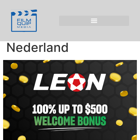
Trouwbeloningssyste
bij GramsBet Casino
voor spelers uit
Nederland