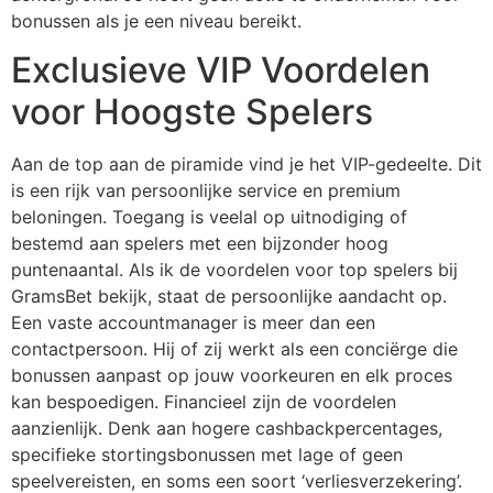
bonussen als je een niveau bereikt.
Exclusieve VIP Voordelen
voor Hoogste Spelers
Aan de top aan de piramide vind je het VIP-gedeelte. Dit
is een rijk van persoonlijke service en premium
beloningen. Toegang is veelal op uitnodiging of
bestemd aan spelers met een bijzonder hoog
puntenaantal. Als ik de voordelen voor top spelers bij
GramsBet bekijk, staat de persoonlijke aandacht op.
Een vaste accountmanager is meer dan een
contactpersoon. Hij of zij werkt als een conciërge die
bonussen aanpast op jouw voorkeuren en elk proces
kan bespoedigen. Financieel zijn de voordelen
aanzienlijk. Denk aan hogere cashbackpercentages,
specifieke stortingsbonussen met lage of geen
speelvereisten, en soms een soort ‘verliesverzekering’.