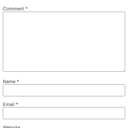
Comment
*
Name
*
Email
*
Website