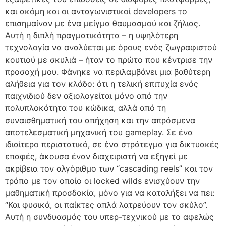
και ακόμη και οι ανταγωνιστικοί developers το
επισημαίναν με ένα μείγμα θαυμασμού και ζήλιας.
Αυτή η διπλή πραγματικότητα – η υψηλότερη
τεχνολογία να αναλύεται με όρους ενός ζωγραφιστού
κουτιού με σκυλιά – ήταν το πρώτο που κέντρισε την
προσοχή μου. Φάνηκε να περιλαμβάνει μια βαθύτερη
αλήθεια για τον κλάδο: ότι η τελική επιτυχία ενός
παιχνιδιού δεν αξιολογείται μόνο από την
πολυπλοκότητα του κώδικα, αλλά από τη
συναισθηματική του απήχηση και την απρόσμενα
αποτελεσματική μηχανική του gameplay. Σε ένα
ιδιαίτερο περιστατικό, σε ένα στράτεγμα για δικτυακές
επαφές, άκουσα έναν διαχειριστή να εξηγεί με
ακρίβεια τον αλγόριθμο των “cascading reels” και τον
τρόπο με τον οποίο οι locked wilds ενισχύουν την
μαθηματική προσδοκία, μόνο για να καταλήξει να πει:
“Και φυσικά, οι παίκτες απλά λατρεύουν τον σκύλο”.
Αυτή η συνδυασμός του υπερ-τεχνικού με το αφελώς