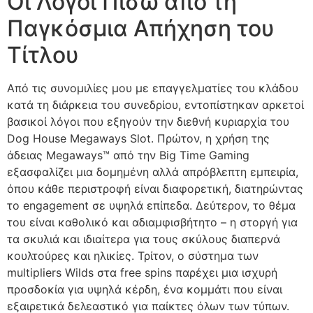
Οι Λόγοι Πίσω από τη
Παγκόσμια Απήχηση του
Τίτλου
Από τις συνομιλίες μου με επαγγελματίες του κλάδου
κατά τη διάρκεια του συνεδρίου, εντοπίστηκαν αρκετοί
βασικοί λόγοι που εξηγούν την διεθνή κυριαρχία του
Dog House Megaways Slot. Πρώτον, η χρήση της
άδειας Megaways™ από την Big Time Gaming
εξασφαλίζει μια δομημένη αλλά απρόβλεπτη εμπειρία,
όπου κάθε περιστροφή είναι διαφορετική, διατηρώντας
το engagement σε υψηλά επίπεδα. Δεύτερον, το θέμα
του είναι καθολικό και αδιαμφισβήτητο – η στοργή για
τα σκυλιά και ιδιαίτερα για τους σκύλους διαπερνά
κουλτούρες και ηλικίες. Τρίτον, ο σύστημα των
multipliers Wilds στα free spins παρέχει μια ισχυρή
προσδοκία για υψηλά κέρδη, ένα κομμάτι που είναι
εξαιρετικά δελεαστικό για παίκτες όλων των τύπων.