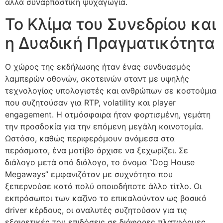
αλλά συναρπαστική ψυχαγωγία.
Το Κλίμα του Συνεδρίου και
η Δυαδική Πραγματικότητα
Ο χώρος της εκδήλωσης ήταν ένας συνδυασμός
λαμπερών οθονών, σκοτεινών σταντ με υψηλής
τεχνολογίας υπολογιστές και ανθρώπων σε κοστούμια
που συζητούσαν για RTP, volatility και player
engagement. Η ατμόσφαιρα ήταν φορτισμένη, γεμάτη
την προσδοκία για την επόμενη μεγάλη καινοτομία.
Ωστόσο, καθώς περιφερόμουν ανάμεσα στα
περάσματα, ένα μοτίβο άρχισε να ξεχωρίζει. Σε
διάλογο μετά από διάλογο, το όνομα “Dog House
Megaways” εμφανιζόταν με συχνότητα που
ξεπερνούσε κατά πολύ οποιοδήποτε άλλο τίτλο. Οι
εκπρόσωποι των καζίνο το επικαλούνταν ως βασικό
driver κέρδους, οι αναλυτές συζητούσαν για τις
εξαιρετικές του επιδόσεις σε διάφορες πλατφόρμες,