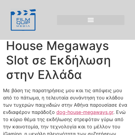
Συνάντηση Gaming
με Παράδοξη
Παρουσίαση του Dog
House Megaways
Slot σε Εκδήλωση
στην Ελλάδα
Με βάση τις παρατηρήσεις μου και τις απόψεις μου
από το πάτωμα, η τελευταία συνάντηση του κλάδου
των τυχερών παιχνιδιών στην Αθήνα παρουσίασε ένα
ενδιαφέρον παράδοξο
dog-house-megaways.gr
. Ενώ
το κύριο θέμα της εκδήλωσης στρεφόταν γύρω από
την καινοτομία, την τεχνολογία και το μέλλον του
iGaming, η μεγάλη πλειονότητα των συζητήσεων