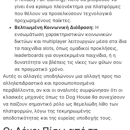
γίνει ένα κρίσιμο πλεονέκτημα για πλατφόρμες
που θέλουν να προσελκύσουν τεχνολογικά
προχωρημένους παίκτες.
Βελτιωμένη Κοινωνική Διάδραση:
Η
ενσωμάτωση χαρακτηριστικών κοινωνικών
δικτύων και multiplayer λειτουργιών μέσα στα ίδια
τα παιχνίδια slots, όπως ομαδικοί προκλήσεις,
leaderboards για συγκεκριμένα παιχνίδια, ή η
δυνατότητα να βλέπεις τις νίκες των φίλων σου
σε πραγματικό χρόνο.
Αυτές οι αλλαγές υποδηλώνουν μια αλλαγή προς πιο
αλληλεπιδραστικά και προσωποποιημένα
περιβάλλοντα, αν και οι αναλυτές συμφώνησαν ότι οι
κλασικές μηχανές όπως το Dog House θα συνεχίσουν
να παίζουν σημαντικό ρόλο ως θεμελιώδη λίθο των
πλατφορμών, λόγω της τεκμηριωμένης
αποδοτικότητας και της ευρείας υποδοχής τους.