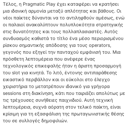
Τέλος, η Pragmatic Play έχει καταφέρει να κρατήσει
μια ιδανική αρμονία μεταξύ απλότητας και βάθους. Οι
νέοι παίκτες δύνανται να το αντιληφθούν αμέσως, ενώ
οι παλαιοί ανακαλύπτουν πολυπλοκότητα στρατηγικής
στις δυνατότητες και τους πολλαπλασιαστές. Αυτός
συνδυασμός καθιστά το τίτλο ένα μέσο περιορισμένου
ρίσκου σημαντικής απόδοσης για τους operators,
γεγονός που εξηγεί την πανταχού εμφάνισή του. Μια
πρόσθετη λεπτομέρεια που ανέφερε ένας
τεχνολογικός επικεφαλής ήταν η άριστη προσαρμογή
του slot για κινητά. Το λιτό, έντονης αντιπαράθεσης
εικαστικό περιβάλλον και οι εύκολοι στο έλεγχο
χειριστήρια το μετατρέπουν ιδανικό για γρήγορα
sessions στη διακίνηση, κάτι που ταιριάζει απολύτως με
τις τρέχουσες συνήθειες παιχνιδιού. Αυτή τεχνική
λεπτομέρεια, συχνά αόρατη στον τελικό παίκτη, είναι
κρίσιμη για τη εξασφάλιση της πρωταγωνιστικής θέσης
του σε συλλογές δημοφιλιών.