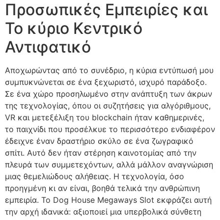
Προσωπικές Εμπειρίες και
Το κύριο Κεντρικό
Αντιφατικό
Αποχωρώντας από το συνέδριο, η κύρια εντύπωσή μου
συμπυκνώνεται σε ένα ξεχωριστό, ισχυρό παράδοξο.
Σε ένα χώρο προσηλωμένο στην ανάπτυξη των άκρων
της τεχνολογίας, όπου οι συζητήσεις για αλγόριθμους,
VR και μετεξέλιξη του blockchain ήταν καθημερινές,
το παιχνίδι που προσέλκυε το περισσότερο ενδιαφέρον
έδειχνε έναν δραστήριο σκύλο σε ένα ζωγραφικό
σπίτι. Αυτό δεν ήταν στέρηση καινοτομίας από την
πλευρά των συμμετεχόντων, αλλά μάλλον αναγνώριση
μιας θεμελιώδους αλήθειας. Η τεχνολογία, όσο
προηγμένη κι αν είναι, βοηθά τελικά την ανθρώπινη
εμπειρία. Το Dog House Megaways Slot εκφράζει αυτή
την αρχή ιδανικά: αξιοποιεί μια υπερβολικά σύνθετη