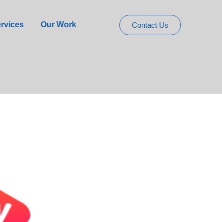
el
rvices
Our Work
Contact Us
ek