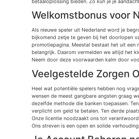
betaaloplossing bieden. Zo kun je je aandacht 
Welkomstbonus voor N
Als nieuwe speler uit Nederland word je beg
bijkomend zetje te geven bij het doorlopen 
promotiepagina. Meestal bestaat het uit een 
belangrijk. Daarom vermelden we altijd het k
Neem door deze voorwaarden kalm door voorale
Veelgestelde Zorgen O
Heel wat potentiële spelers hebben nog vrage
wensen de meest gangbare angsten graag weg
dezelfde methode die banken toepassen. Ten t
verplicht om geld te betalen. Ten derde plaats
Onze licentie noodzaakt ons tot verantwoordel
Ons streven is een open en solide verhouding