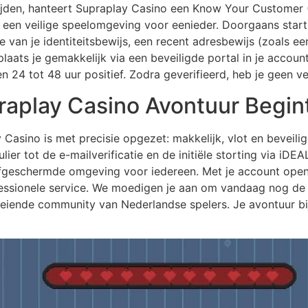
jden, hanteert Supraplay Casino een Know Your Customer (K
een veilige speelomgeving voor eenieder. Doorgaans start
 van je identiteitsbewijs, een recent adresbewijs (zoals e
aats je gemakkelijk via een beveiligde portal in je accou
 24 tot 48 uur positief. Zodra geverifieerd, heb je geen ve
raplay Casino Avontuur Begint
 Casino is met precisie opgezet: makkelijk, vlot en beveili
ier tot de e-mailverificatie en de initiële storting via iDE
afgeschermde omgeving voor iedereen. Met je account open
fessionele service. We moedigen je aan om vandaag nog de m
eiende community van Nederlandse spelers. Je avontuur b