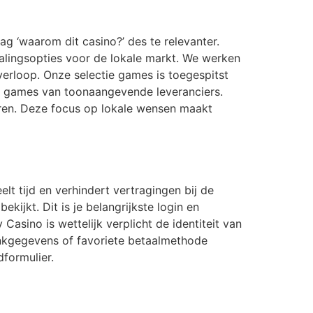
g ‘waarom dit casino?’ des te relevanter.
alingsopties voor de lokale markt. We werken
erloop. Onze selectie games is toegespitst
er games van toonaangevende leveranciers.
eren. Deze focus op lokale wensen maakt
lt tijd en verhindert vertragingen bij de
kijkt. Dit is je belangrijkste login en
Casino is wettelijk verplicht de identiteit van
bankgegevens of favoriete betaalmethode
dformulier.