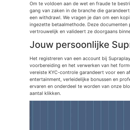
Om te voldoen aan de wet en fraude te bestri
gang van zaken in de branche die garandeert 
een withdrawl. We vragen je dan om een kopie
ingezette betaalmethode. Deze documenten pl
vertrouwelijk en valideert ze doorgaans binnen
Jouw persoonlijke Sup
Het registreren van een account bij Supraplay
voorbereiding en het verwerken van het formul
vereiste KYC-controle garandeert voor een 
entertainment, verleidelijke bonussen en pro
ervaren en onderdeel te worden van onze blo
aantal klikken.