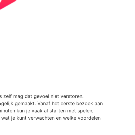
 zelf mag dat gevoel niet verstoren.
gelijk gemaakt. Vanaf het eerste bezoek aan
minuten kun je vaak al starten met spelen,
es wat je kunt verwachten en welke voordelen