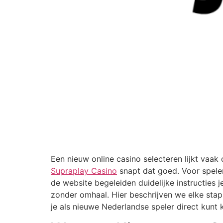
Een nieuw online casino selecteren lijkt vaa
Supraplay Casino
snapt dat goed. Voor spele
de website begeleiden duidelijke instructies j
zonder omhaal. Hier beschrijven we elke stap
je als nieuwe Nederlandse speler direct kunt k