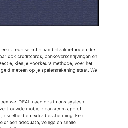
t een brede selectie aan betaalmethoden die
 Maar ook creditcards, bankoverschrijvingen en
-sectie, kies je voorkeurs methode, voer het
 geld meteen op je spelersrekening staat. We
ebben we iDEAL naadloos in ons systeem
e vertrouwde mobiele bankieren app of
ijn snelheid en extra bescherming. Een
ler een adequate, veilige en snelle