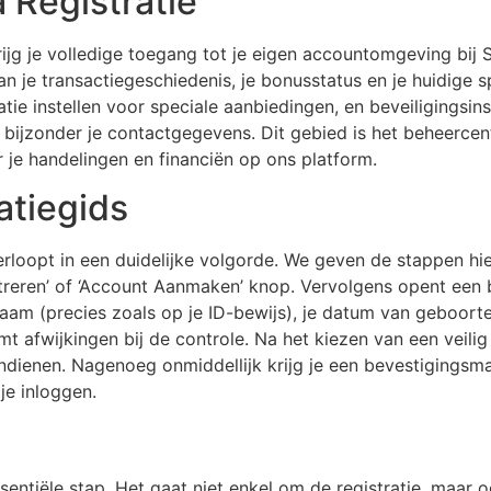
 Registratie
rijg je volledige toegang tot je eigen accountomgeving bij
n je transactiegeschiedenis, je bonusstatus en je huidige sp
e instellen voor speciale aanbiedingen, en beveiligingsinst
et bijzonder je contactgegevens. Dit gebied is het beheerce
 je handelingen en financiën op ons platform.
atiegids
oopt in een duidelijke volgorde. We geven de stappen hier 
streren’ of ‘Account Aanmaken’ knop. Vervolgens opent een b
naam (precies zoals op je ID-bewijs), je datum van geboort
mt afwijkingen bij de controle. Na het kiezen van een vei
dienen. Nagenoeg onmiddellijk krijg je een bevestigingsmail
je inloggen.
essentiële stap. Het gaat niet enkel om de registratie, maar