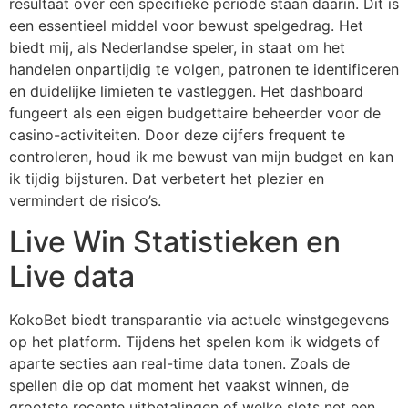
resultaat over een specifieke periode staan daarin. Dit is
een essentieel middel voor bewust spelgedrag. Het
biedt mij, als Nederlandse speler, in staat om het
handelen onpartijdig te volgen, patronen te identificeren
en duidelijke limieten te vastleggen. Het dashboard
fungeert als een eigen budgettaire beheerder voor de
casino-activiteiten. Door deze cijfers frequent te
controleren, houd ik me bewust van mijn budget en kan
ik tijdig bijsturen. Dat verbetert het plezier en
vermindert de risico’s.
Live Win Statistieken en
Live data
KokoBet biedt transparantie via actuele winstgegevens
op het platform. Tijdens het spelen kom ik widgets of
aparte secties aan real-time data tonen. Zoals de
spellen die op dat moment het vaakst winnen, de
grootste recente uitbetalingen of welke slots net een