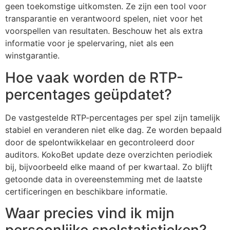
geen toekomstige uitkomsten. Ze zijn een tool voor
transparantie en verantwoord spelen, niet voor het
voorspellen van resultaten. Beschouw het als extra
informatie voor je spelervaring, niet als een
winstgarantie.
Hoe vaak worden de RTP-
percentages geüpdatet?
De vastgestelde RTP-percentages per spel zijn tamelijk
stabiel en veranderen niet elke dag. Ze worden bepaald
door de spelontwikkelaar en gecontroleerd door
auditors. KokoBet update deze overzichten periodiek
bij, bijvoorbeeld elke maand of per kwartaal. Zo blijft
getoonde data in overeenstemming met de laatste
certificeringen en beschikbare informatie.
Waar precies vind ik mijn
persoonlijke spelstatistieken?