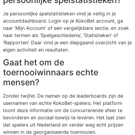
Je persoonlijke spelstatistieken vind je veilig in je
accountdashboard. Login op je KokoBet account, ga
naar ‘Mijn Account’ of een vergelijkbare sectie, en zoek
naar termen als ‘Spelgeschiedenis’, ‘Statistieken’ of
‘Rapporten’. Daar vind je een diepgaand overzicht van je
eigen activiteit en resultaten.
Gaat het om de
toernooiwinnaars echte
mensen?
Zonder twijfel. De namen op de leaderboards zijn de
usernamen van echte KokoBet-spelers. Het platform
toont deze informatie om de concurrerende sfeer te
bevorderen en sociaal bewijs te leveren. Het laat zien
dat spelers uit Nederland en verder weg echt prijzen
winnen in de georganiseerde toernooien.