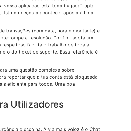
“a vossa aplicação está toda bugada”, opta
s. Isto começou a acontecer após a última
 de transações (com data, hora e montante) e
interrompe a resolução. Por fim, adota um
respeitoso facilita o trabalho de toda a
ero do ticket de suporte. Essa referência é
 para uma questão complexa sobre
ra reportar que a tua conta está bloqueada
ais eficiente para todos. Uma boa
a Utilizadores
urgência e escolha. A via mais veloz é o Chat