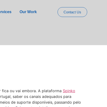
cia Rápida Pelo
rvices
Our Work
Contact Us
rtugal
 fica ou vai embora. A plataforma
Spinko
rtugal, saber os canais adequados para
 meios de suporte disponíveis, passando pelo