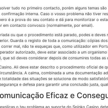
solver tudo no primeiro contacto, porém alguns temas são
onfirmação interna. Caso o vosso problema não tiver resp
ero é a prova do seu contato e dá para monitorizar o esta
ar em contacto convosco (normalmente, por email).
opriada ou que o procedimento está parado, podes e deves
erior. Guarda o registo de toda a comunicação: cópias dos 
o correr mal, não te esqueças que, como utilizador em Port
perador autorizado, deve estar associado a um organism
, que só deves considerar depois de consumires todas as c
sino. Ali deve estar descrito o procedimento oficial de q
 circunstância. A calma, combinada a uma documentação ad
e totalidade das situações se soluciona de modo satisfatór
egurança e defesa para garantir uma conclusão justa, qual
municação Eficaz e Consegui
 explicas o teu problema ao suporte do Spinko Casino dete