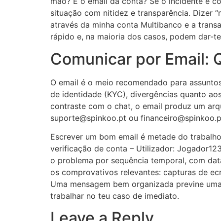
mão? E o email da conta? Se o incidente é c
situação com nitidez e transparência. Dizer 
através da minha conta Multibanco e a transa
rápido e, na maioria dos casos, podem dar-te
Comunicar por Email:
O email é o meio recomendado para assuntos
de identidade (KYC), divergências quanto ao
contraste com o chat, o email produz um arqu
suporte@spinkoo.pt ou financeiro@spinkoo.pt
Escrever um bom email é metade do trabalho p
verificação de conta – Utilizador: Jogador123
o problema por sequência temporal, com data
os comprovativos relevantes: capturas de ec
Uma mensagem bem organizada previne uma s
trabalhar no teu caso de imediato.
Leave a Reply