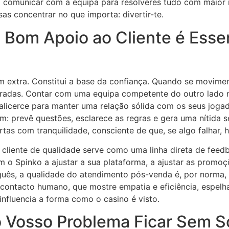
o comunicar com a equipa para resolveres tudo com maior 
as concentrar no que importa: divertir-te.
 Bom Apoio ao Cliente é Esse
m extra. Constitui a base da confiança. Quando se movimen
eradas. Contar com uma equipa competente do outro lado 
 alicerce para manter uma relação sólida com os seus jog
m: prevê questões, esclarece as regras e gera uma nítida 
tas com tranquilidade, consciente de que, se algo falhar, 
cliente de qualidade serve como uma linha direta de feedb
m o Spinko a ajustar a sua plataforma, a ajustar as promo
s, a qualidade do atendimento pós-venda é, por norma, o 
m contacto humano, que mostre empatia e eficiência, espel
 influencia a forma como o casino é visto.
 Vosso Problema Ficar Sem S