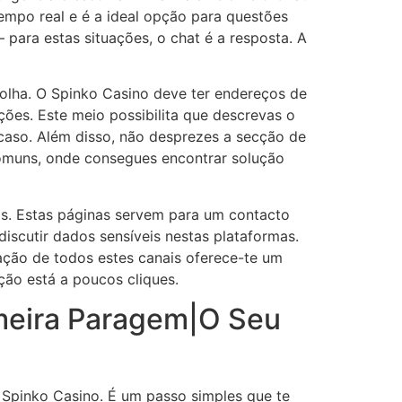
tempo real e é a ideal opção para questões
para estas situações, o chat é a resposta. A
olha. O Spinko Casino deve ter endereços de
es. Este meio possibilita que descrevas o
caso. Além disso, não desprezes a secção de
comuns, onde consegues encontrar solução
is. Estas páginas servem para um contacto
scutir dados sensíveis nestas plataformas.
ção de todos estes canais oferece-te um
ção está a poucos cliques.
meira Paragem|O Seu
o Spinko Casino. É um passo simples que te