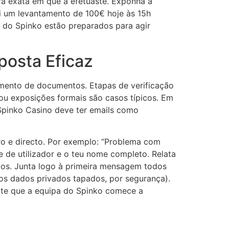
ra exata em que a efetuaste. Exponha a
tei um levantamento de 100€ hoje às 15h
s do Spinko estão preparados para agir
posta Eficaz
mento de documentos. Etapas de verificação
ou exposições formais são casos típicos. Em
 Spinko Casino deve ter emails como
ro e directo. Por exemplo: “Problema com
me de utilizador e o teu nome completo. Relata
ctos. Junta logo à primeira mensagem todos
os dados privados tapados, por segurança).
te que a equipa do Spinko comece a