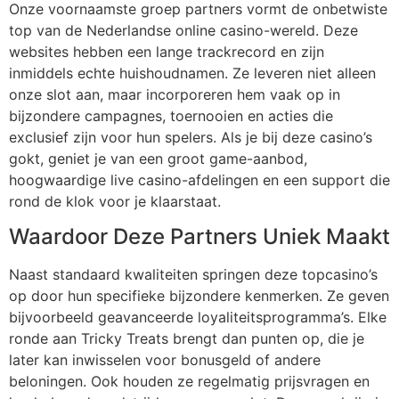
Onze voornaamste groep partners vormt de onbetwiste
top van de Nederlandse online casino-wereld. Deze
websites hebben een lange trackrecord en zijn
inmiddels echte huishoudnamen. Ze leveren niet alleen
onze slot aan, maar incorporeren hem vaak op in
bijzondere campagnes, toernooien en acties die
exclusief zijn voor hun spelers. Als je bij deze casino’s
gokt, geniet je van een groot game-aanbod,
hoogwaardige live casino-afdelingen en een support die
rond de klok voor je klaarstaat.
Waardoor Deze Partners Uniek Maakt
Naast standaard kwaliteiten springen deze topcasino’s
op door hun specifieke bijzondere kenmerken. Ze geven
bijvoorbeeld geavanceerde loyaliteitsprogramma’s. Elke
ronde aan Tricky Treats brengt dan punten op, die je
later kan inwisselen voor bonusgeld of andere
beloningen. Ook houden ze regelmatig prijsvragen en