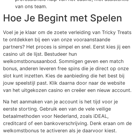
van ons team.
Hoe Je Begint met Spelen
Voel je je klaar om de zoete verleiding van Tricky Treats
te ontdekken bij een van onze vooraanstaande
partners? Het proces is simpel en snel. Eerst kies jij een
casino uit de lijst. Bestudeer hun
welkomstbonusaanbod. Sommigen geven een match
bonus, anderen leveren free spins die je direct op onze
slot kunt inzetten. Kies de aanbieding die het best bij
jouw speelstijl past. Klik daarna door naar de website
van het uitgekozen casino en creëer een nieuw account.
Na het aanmaken van je account is het tijd voor je
eerste storting. Gebruik een van de vele veilige
betaalmethoden voor Nederland, zoals iDEAL,
creditcard of een bankoverschrijving. Denk eraan om de
welkomstbonus te activeren als je daarvoor kiest.