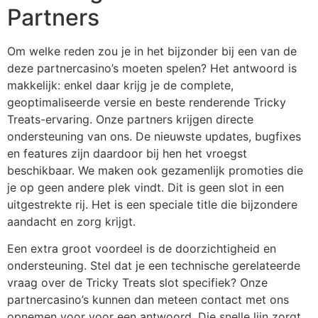
Partners
Om welke reden zou je in het bijzonder bij een van de
deze partnercasino’s moeten spelen? Het antwoord is
makkelijk: enkel daar krijg je de complete,
geoptimaliseerde versie en beste renderende Tricky
Treats-ervaring. Onze partners krijgen directe
ondersteuning van ons. De nieuwste updates, bugfixes
en features zijn daardoor bij hen het vroegst
beschikbaar. We maken ook gezamenlijk promoties die
je op geen andere plek vindt. Dit is geen slot in een
uitgestrekte rij. Het is een speciale title die bijzondere
aandacht en zorg krijgt.
Een extra groot voordeel is de doorzichtigheid en
ondersteuning. Stel dat je een technische gerelateerde
vraag over de Tricky Treats slot specifiek? Onze
partnercasino’s kunnen dan meteen contact met ons
opnemen voor voor een antwoord. Die snelle lijn zorgt