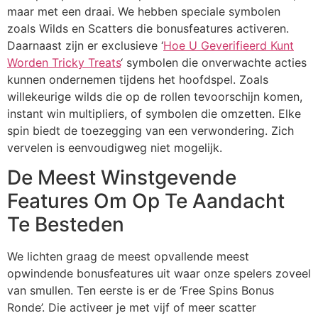
maar met een draai. We hebben speciale symbolen
zoals Wilds en Scatters die bonusfeatures activeren.
Daarnaast zijn er exclusieve ‘
Hoe U Geverifieerd Kunt
Worden Tricky Treats
‘ symbolen die onverwachte acties
kunnen ondernemen tijdens het hoofdspel. Zoals
willekeurige wilds die op de rollen tevoorschijn komen,
instant win multipliers, of symbolen die omzetten. Elke
spin biedt de toezegging van een verwondering. Zich
vervelen is eenvoudigweg niet mogelijk.
De Meest Winstgevende
Features Om Op Te Aandacht
Te Besteden
We lichten graag de meest opvallende meest
opwindende bonusfeatures uit waar onze spelers zoveel
van smullen. Ten eerste is er de ‘Free Spins Bonus
Ronde’. Die activeer je met vijf of meer scatter