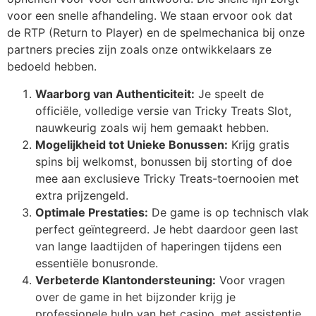
voor een snelle afhandeling. We staan ervoor ook dat
de RTP (Return to Player) en de spelmechanica bij onze
partners precies zijn zoals onze ontwikkelaars ze
bedoeld hebben.
Waarborg van Authenticiteit:
Je speelt de
officiële, volledige versie van Tricky Treats Slot,
nauwkeurig zoals wij hem gemaakt hebben.
Mogelijkheid tot Unieke Bonussen:
Krijg gratis
spins bij welkomst, bonussen bij storting of doe
mee aan exclusieve Tricky Treats-toernooien met
extra prijzengeld.
Optimale Prestaties:
De game is op technisch vlak
perfect geïntegreerd. Je hebt daardoor geen last
van lange laadtijden of haperingen tijdens een
essentiële bonusronde.
Verbeterde Klantondersteuning:
Voor vragen
over de game in het bijzonder krijg je
professionele hulp van het casino, met assistentie