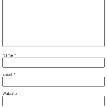
Name
*
Email
*
Website