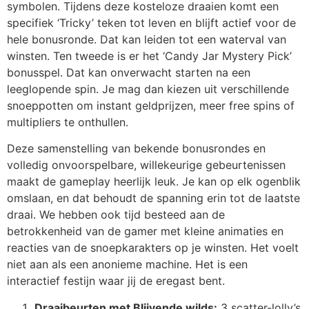
symbolen. Tijdens deze kosteloze draaien komt een
specifiek ‘Tricky’ teken tot leven en blijft actief voor de
hele bonusronde. Dat kan leiden tot een waterval van
winsten. Ten tweede is er het ‘Candy Jar Mystery Pick’
bonusspel. Dat kan onverwacht starten na een
leeglopende spin. Je mag dan kiezen uit verschillende
snoeppotten om instant geldprijzen, meer free spins of
multipliers te onthullen.
Deze samenstelling van bekende bonusrondes en
volledig onvoorspelbare, willekeurige gebeurtenissen
maakt de gameplay heerlijk leuk. Je kan op elk ogenblik
omslaan, en dat behoudt de spanning erin tot de laatste
draai. We hebben ook tijd besteed aan de
betrokkenheid van de gamer met kleine animaties en
reacties van de snoepkarakters op je winsten. Het voelt
niet aan als een anonieme machine. Het is een
interactief festijn waar jij de eregast bent.
Draaibeurten met Blijvende wilds:
3 scatter-lolly’s