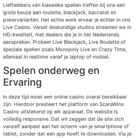
Liefhebbers van klassieke spellen treffen bij ons een
grote keuze aan roulette, blackjack, baccarat en
pokervarianten. Het echte werk ervaar je echter in ons
Live Casino. Vanuit deskundige studios streamen we in
HD-kwaliteit, met dealers die je in het Nederlands
aanspreken. Probeer Live Blackjack, Live Roulette of
speciale spellen zoals Monopoly Live en Crazy Time,
allemaal in realtime vanaf je laptop of mobiel.
Spelen onderweg en
Ervaring
In deze tijd moet een online casino overal bereikbaar
zijn. Hierdoor presteert het platform van ScaraWins
Casino uitstekend op elk apparaat. De website is
volledig responsive. Dat wil zeggen dat de site zich
vanzelf aanpast aan het scherm van je smartphone of
tablet, zonder dat een app hoeft te downloaden. Via je