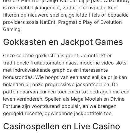
dealer? Hier tref je altijd wat dat bij je past. Onze lobby
is overzichtelijk ingericht, zodat je eenvoudig kunt
filteren op nieuwere spellen, geliefde titels of bepaalde
providers zoals NetEnt, Pragmatic Play of Evolution
Gaming.
Gokkasten en Jackpot Games
Onze selectie gokkasten is groot. Je ontdekt er
traditionele fruitautomaten naast moderne video slots
met indrukwekkende graphics en interessante
bonusrondes. Wie hoopt van een aanzienlijke prijs kan
belanden bij onze progressieve jackpotspellen. De
potten daarvan kunnen toenemen tot bedragen die een
leven veranderen. Spellen als Mega Moolah en Divine
Fortune zijn voortdurend populair, en we brengen
geregeld recente, opwindende jackpottitels toe.
Casinospellen en Live Casino