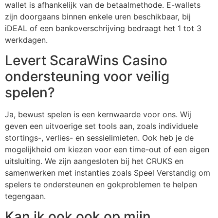
wallet is afhankelijk van de betaalmethode. E-wallets
zijn doorgaans binnen enkele uren beschikbaar, bij
iDEAL of een bankoverschrijving bedraagt het 1 tot 3
werkdagen.
Levert ScaraWins Casino
ondersteuning voor veilig
spelen?
Ja, bewust spelen is een kernwaarde voor ons. Wij
geven een uitvoerige set tools aan, zoals individuele
stortings-, verlies- en sessielimieten. Ook heb je de
mogelijkheid om kiezen voor een time-out of een eigen
uitsluiting. We zijn aangesloten bij het CRUKS en
samenwerken met instanties zoals Speel Verstandig om
spelers te ondersteunen en gokproblemen te helpen
tegengaan.
Kan ik ook ook op mijn