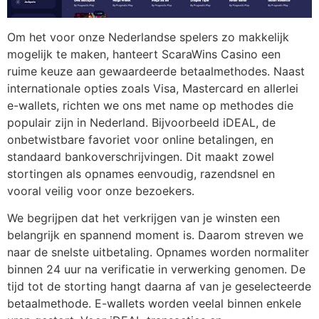
Om het voor onze Nederlandse spelers zo makkelijk
mogelijk te maken, hanteert ScaraWins Casino een
ruime keuze aan gewaardeerde betaalmethodes. Naast
internationale opties zoals Visa, Mastercard en allerlei
e-wallets, richten we ons met name op methodes die
populair zijn in Nederland. Bijvoorbeeld iDEAL, de
onbetwistbare favoriet voor online betalingen, en
standaard bankoverschrijvingen. Dit maakt zowel
stortingen als opnames eenvoudig, razendsnel en
vooral veilig voor onze bezoekers.
We begrijpen dat het verkrijgen van je winsten een
belangrijk en spannend moment is. Daarom streven we
naar de snelste uitbetaling. Opnames worden normaliter
binnen 24 uur na verificatie in verwerking genomen. De
tijd tot de storting hangt daarna af van je geselecteerde
betaalmethode. E-wallets worden veelal binnen enkele