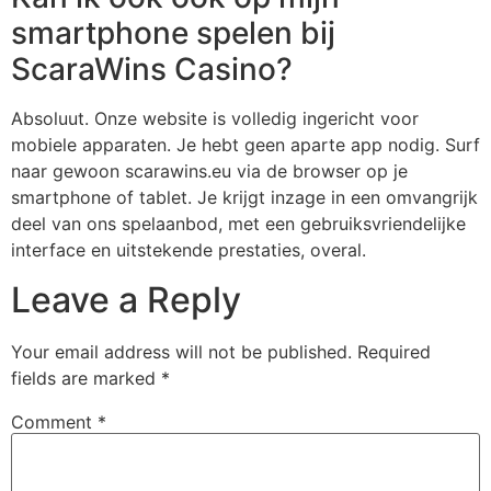
smartphone spelen bij
ScaraWins Casino?
Absoluut. Onze website is volledig ingericht voor
mobiele apparaten. Je hebt geen aparte app nodig. Surf
naar gewoon scarawins.eu via de browser op je
smartphone of tablet. Je krijgt inzage in een omvangrijk
deel van ons spelaanbod, met een gebruiksvriendelijke
interface en uitstekende prestaties, overal.
Leave a Reply
Your email address will not be published.
Required
fields are marked
*
Comment
*