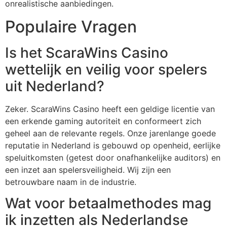
onrealistische aanbiedingen.
Populaire Vragen
Is het ScaraWins Casino
wettelijk en veilig voor spelers
uit Nederland?
Zeker. ScaraWins Casino heeft een geldige licentie van
een erkende gaming autoriteit en conformeert zich
geheel aan de relevante regels. Onze jarenlange goede
reputatie in Nederland is gebouwd op openheid, eerlijke
speluitkomsten (getest door onafhankelijke auditors) en
een inzet aan spelersveiligheid. Wij zijn een
betrouwbare naam in de industrie.
Wat voor betaalmethodes mag
ik inzetten als Nederlandse