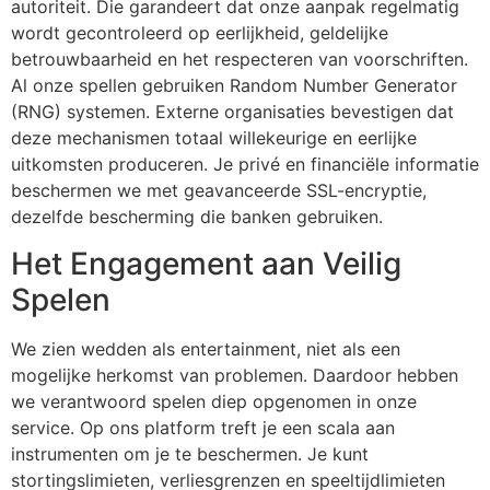
autoriteit. Die garandeert dat onze aanpak regelmatig
wordt gecontroleerd op eerlijkheid, geldelijke
betrouwbaarheid en het respecteren van voorschriften.
Al onze spellen gebruiken Random Number Generator
(RNG) systemen. Externe organisaties bevestigen dat
deze mechanismen totaal willekeurige en eerlijke
uitkomsten produceren. Je privé en financiële informatie
beschermen we met geavanceerde SSL-encryptie,
dezelfde bescherming die banken gebruiken.
Het Engagement aan Veilig
Spelen
We zien wedden als entertainment, niet als een
mogelijke herkomst van problemen. Daardoor hebben
we verantwoord spelen diep opgenomen in onze
service. Op ons platform treft je een scala aan
instrumenten om je te beschermen. Je kunt
stortingslimieten, verliesgrenzen en speeltijdlimieten