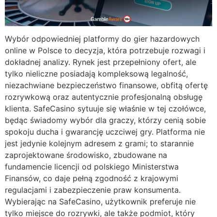
Wybór odpowiedniej platformy do gier hazardowych
online w Polsce to decyzja, która potrzebuje rozwagi i
dokładnej analizy. Rynek jest przepełniony ofert, ale
tylko nieliczne posiadają kompleksową legalność,
niezachwiane bezpieczeństwo finansowe, obfitą ofertę
rozrywkową oraz autentycznie profesjonalną obsługę
klienta. SafeCasino sytuuje się właśnie w tej czołówce,
będąc świadomy wybór dla graczy, którzy cenią sobie
spokoju ducha i gwarancję uczciwej gry. Platforma nie
jest jedynie kolejnym adresem z grami; to starannie
zaprojektowane środowisko, zbudowane na
fundamencie licencji od polskiego Ministerstwa
Finansów, co daje pełną zgodność z krajowymi
regulacjami i zabezpieczenie praw konsumenta.
Wybierając na SafeCasino, użytkownik preferuje nie
tylko miejsce do rozrywki, ale także podmiot, który