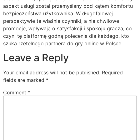
aspekt usługi został przemyślany pod kątem komfortu i
bezpieczeństwa użytkownika. W długofalowej
perspektywie te właśnie czynniki, a nie chwilowe
promocje, wpływają o satysfakcji i spokoju gracza, co
czyni tę platformę godną polecenia dla każdego, kto
szuka rzetelnego partnera do gry online w Polsce.
Leave a Reply
Your email address will not be published.
Required
fields are marked
*
Comment
*