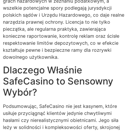
grach hazardowych w zeznaniu podatkowym, a
wszelkie potencjalne spory podlegają jurysdykcji
polskich sądów i Urzędu Hazardowego, co daje realne
narzędzia prawnej ochrony. Licencja to nie tylko
pieczątka, ale regularna praktyka, zawierająca
konieczne raportowanie, kontrolę reklam oraz ścisłe
respektowanie limitów depozytowych, co w efekcie
kształtuje pewne i bezpieczne ramy dla rozrywki
dowolnego użytkownika.
Dlaczego Właśnie
SafeCasino to Sensowny
Wybór?
Podsumowując, SafeCasino nie jest kasynem, które
usiłuje przyciągnąć klientów jedynie chwytliwymi
hasłami czy nierealistycznymi obietnicami. Jego siła
leży w solidności i kompleksowości oferty, skrojonej