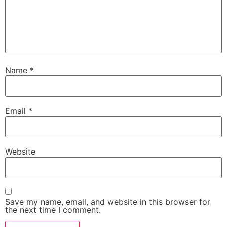
Name
*
Email
*
Website
Save my name, email, and website in this browser for
the next time I comment.