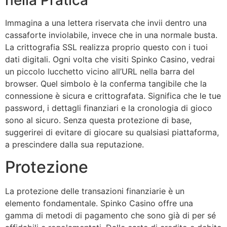
nella Pratica
Immagina a una lettera riservata che invii dentro una
cassaforte inviolabile, invece che in una normale busta.
La crittografia SSL realizza proprio questo con i tuoi
dati digitali. Ogni volta che visiti Spinko Casino, vedrai
un piccolo lucchetto vicino all’URL nella barra del
browser. Quel simbolo è la conferma tangibile che la
connessione è sicura e crittografata. Significa che le tue
password, i dettagli finanziari e la cronologia di gioco
sono al sicuro. Senza questa protezione di base,
suggerirei di evitare di giocare su qualsiasi piattaforma,
a prescindere dalla sua reputazione.
Protezione
La protezione delle transazioni finanziarie è un
elemento fondamentale. Spinko Casino offre una
gamma di metodi di pagamento che sono già di per sé