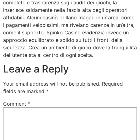
complete e trasparenza sugli audit dei giochi, la
inserisce saldamente nella fascia alta degli operatori
affidabili. Alcuni casinò brillano magari in un’area, come
i pagamenti velocissimi, ma rivelano carenze in un’altra,
come il supporto. Spinko Casino evidenzia invece un
approccio equilibrato e solido su tutti i fronti della
sicurezza. Crea un ambiente di gioco dove la tranquillità
dell’utente sta al centro di ogni scelta.
Leave a Reply
Your email address will not be published.
Required
fields are marked
*
Comment
*