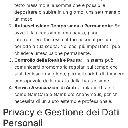
tetto massimo alla somma che è possibile
depositare o subire in un giorno, una settimana o
un mese.
Autoesclusione Temporanea o Permanente:
Se
avverti la necessità di una pausa, puoi
interrompere l’accesso al tuo account per un
periodo a tua scelta. Nei casi più importanti, puoi
chiedere un’esclusione permanente.
Controllo della Realtà e Pausa:
Il sistema può
comunicarti promemoria regolari sul tempo che
stai dedicando al gioco, permettendoti di rimanere
consapevole della durata della tua sessione.
Rinvii a Associazioni di Aiuto:
Link diretti a siti
come GamCare o Gamblers Anonymous, per chi
necessita di un aiuto esterno e professionale.
Privacy e Gestione dei Dati
Personali