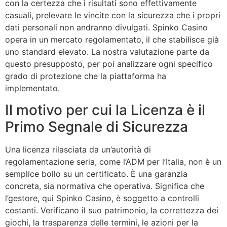
con la certezza che i risultati sono effettivamente
casuali, prelevare le vincite con la sicurezza che i propri
dati personali non andranno divulgati. Spinko Casino
opera in un mercato regolamentato, il che stabilisce già
uno standard elevato. La nostra valutazione parte da
questo presupposto, per poi analizzare ogni specifico
grado di protezione che la piattaforma ha
implementato.
Il motivo per cui la Licenza è il
Primo Segnale di Sicurezza
Una licenza rilasciata da un’autorità di
regolamentazione seria, come l’ADM per l’Italia, non è un
semplice bollo su un certificato. È una garanzia
concreta, sia normativa che operativa. Significa che
l’gestore, qui Spinko Casino, è soggetto a controlli
costanti. Verificano il suo patrimonio, la correttezza dei
giochi, la trasparenza delle termini, le azioni per la