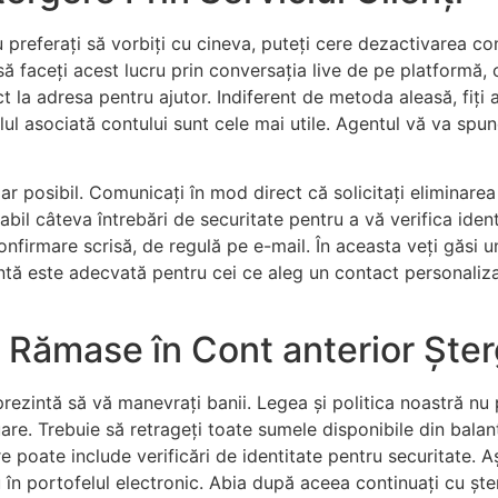
lu preferați să vorbiți cu cineva, puteți cere dezactivarea c
 să faceți acest lucru prin conversația live de pe platformă
t la adresa pentru ajutor. Indiferent de metoda aleasă, fiți a
ul asociată contului sunt cele mai utile. Agentul vă va spun
clar posibil. Comunicați în mod direct că solicitați eliminar
bil câteva întrebări de securitate pentru a vă verifica ident
 o confirmare scrisă, de regulă pe e-mail. În aceasta veți găsi
tă este adecvată pentru cei ce aleg un contact personaliza
 Rămase în Cont anterior Ște
eprezintă să vă manevrați banii. Legea și politica noastră nu
are. Trebuie să retrageți toate sumele disponibile din balanț
 poate include verificări de identitate pentru securitate. Așt
 în portofelul electronic. Abia după aceea continuați cu șter