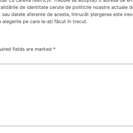
ar cu câteva restricții. Trebuie să adoptați o adresă de emai
alidările de identitate cerute de politicile noastre actuale d
t sau datele aferente de acesta, întrucât ștergerea este ire
alegerile pe care le-ați făcut în trecut.
uired fields are marked
*