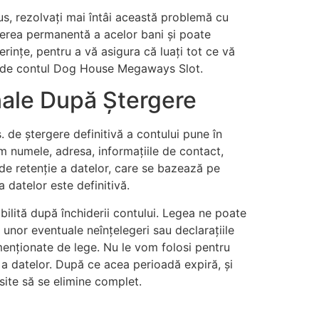
us, rezolvați mai întâi această problemă cu
rderea permanentă a acelor bani și poate
erințe, pentru a vă asigura că luați tot ce vă
gate de contul Dog House Megaways Slot.
nale După Ștergere
de ștergere definitivă a contului pune în
 numele, adresa, informațiile de contact,
e de retenție a datelor, care se bazează pe
 datelor este definitivă.
abilită după închiderii contului. Legea ne poate
 unor eventuale neînțelegeri sau declarațiile
 menționate de lege. Nu le vom folosi pentru
 a datelor. După ce acea perioadă expiră, și
 site să se elimine complet.