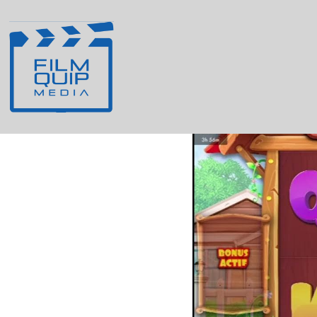
Procesul de Înch
Slot pentru Utiliz