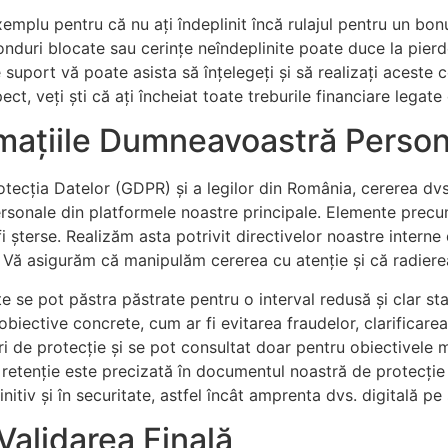
emplu pentru că nu ați îndeplinit încă rulajul pentru un bon
fonduri blocate sau cerințe neîndeplinite poate duce la pie
suport vă poate asista să înțelegeți și să realizați aceste c
ect, veți ști că ați încheiat toate treburile financiare le
rmațiile Dumneavoastră Perso
cția Datelor (GDPR) și a legilor din România, cererea dvs. 
rsonale din platformele noastre principale. Elemente precum
 fi șterse. Realizăm asta potrivit directivelor noastre intern
i. Vă asigurăm că manipulăm cererea cu atenție și că radierea
e se pot păstra păstrate pentru o interval redusă și clar st
biective concrete, cum ar fi evitarea fraudelor, clarificarea
ări de protecție și se pot consultat doar pentru obiectivele
e retenție este precizată în documentul noastră de protecție
nitiv și în securitate, astfel încât amprenta dvs. digitală pe
Validarea Finală