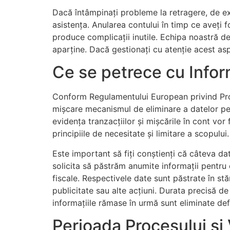
Dacă întâmpinați probleme la retragere, de ex
asistența. Anularea contului în timp ce aveți 
produce complicații inutile. Echipa noastră de 
aparține. Dacă gestionați cu atenție acest asp
Ce se petrece cu Info
Conform Regulamentului European privind Prote
mișcare mecanismul de eliminare a datelor pe
evidența tranzacțiilor și mișcările în cont vor
principiile de necesitate și limitare a scopulu
Este important să fiți conștienți că câteva dat
solicita să păstrăm anumite informații pentru o
fiscale. Respectivele date sunt păstrate în st
publicitate sau alte acțiuni. Durata precisă d
informațiile rămase în urmă sunt eliminate defi
Perioada Procesului și 