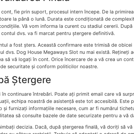
cont, fie prin suport, procesul intern începe. De la primire
ătoare la până o lună. Durata este condiționată de complexit
 condițiile. Vă vom informa la curent cu stadiul cererii. După 
contul dvs. va fi marcat pentru ștergere definitivă.
contul a fost șters. Această confirmare este trimisă de obice
tul dvs. Dog House Megaways Slot nu mai există. Rețineți a
a să vă logați în cont. Orice încercare de a vă crea un cont
de securitate și conform politicilor noastre.
pă Ștergere
ți în continuare întrebări. Poate ați primit email care vă sur
uații, echipa noastră de asistență este tot accesibilă. Este p
imp și furnizați informațiile necesare, cum ar fi numărul tich
ilitatea să consulte bazele de date securizate pentru a vă 
himbați decizia. Dacă, după ștergerea finală, vă doriți să 