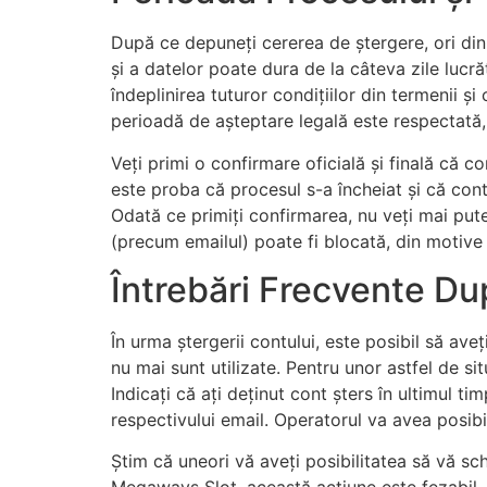
După ce depuneți cererea de ștergere, ori din 
și a datelor poate dura de la câteva zile lucr
îndeplinirea tuturor condițiilor din termenii și
perioadă de așteptare legală este respectată, 
Veți primi o confirmare oficială și finală că 
este proba că procesul s-a încheiat și că con
Odată ce primiți confirmarea, nu veți mai pute
(precum emailul) poate fi blocată, din motive 
Întrebări Frecvente Du
În urma ștergerii contului, este posibil să ave
nu mai sunt utilizate. Pentru unor astfel de sit
Indicați că ați deținut cont șters în ultimul t
respectivului email. Operatorul va avea posib
Știm că uneori vă aveți posibilitatea să vă sc