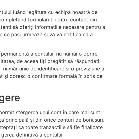
ontului luând legătura cu echipa noastră de
, completând formularul pentru contact din
tenți să oferiți informațiile necesare pentru a
e ce pași urmează și vă va notifica că a
ea permanentă a contului, nu numai o oprire
itatea, de aceea fiți pregătit să răspundeți.
 un număr unic de identificare și o previziune a
t și doresc o confirmare formală în scris de
rgere
 permit ștergerea unui cont în care mai sunt
a principală și din orice conturi de bonusuri.
eptați ca toate tranzacțiile să fie finalizate
gerea definitivă a contului.