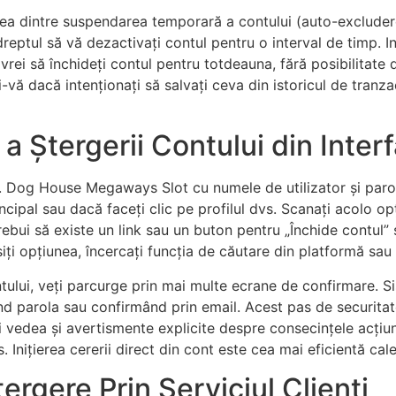
cea dintre suspendarea temporară a contului (auto-excludere
dreptul să vă dezactivați contul pentru o interval de timp. In
rei să închideți contul pentru totdeauna, fără posibilitate 
-vă dacă intenționați să salvați ceva din istoricul de tranza
 Ștergerii Contului din Interf
vs. Dog House Megaways Slot cu numele de utilizator și parol
rincipal sau dacă faceți clic pe profilul dvs. Scanați acolo op
rebui să existe un link sau un buton pentru „Închide contul”
iți opțiunea, încercați funcția de căutare din platformă sau 
ului, veți parcurge prin mai multe ecrane de confirmare. Si
nd parola sau confirmând prin email. Acest pas de securitate
 vedea și avertismente explicite despre consecințele acțiunii
s. Inițierea cererii direct din cont este cea mai eficientă cal
ergere Prin Serviciul Clienți