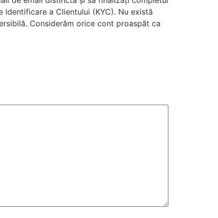
l de email distinctă și să finalizați completul
e Identificare a Clientului (KYC). Nu există
versibilă. Considerăm orice cont proaspăt ca