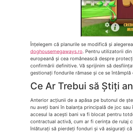
Înțelegem că planurile se modifică și aleger
doghousemegaways.ro
. Pentru utilizatorii d
europeană și cea românească despre protecția d
confirmării definitive. Vă sprijinim să desfii
gestionați fondurile rămase și ce se întâmplă 
Ce Ar Trebui să Știți a
Anterior acțiunii de a apăsa pe butonul de șterg
nu aveți bani în balanța principală de joc sau
accesul la acești bani va fi blocat pentru tot
contractual activă, cum ar fi cerința de rulaj
înlăturați să pierdeți fonduri și vă asigurați că