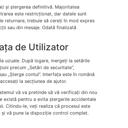
) și ștergerea definitivă. Majoritatea
trarea este restricționat, dar datele sunt
de returnare, trebuie să cereți în mod expres
cții sau din mesaje. Odată finalizată
ața de Utilizator
a uzuale. După logare, mergeți la setările
țiuni precum „Setări de securitate”,
 sau „Șterge contul”. Interfața este în română
accesați la secțiunea de ajutor.
stemul vă va pretinde să vă verificați din nou
 există pentru a evita ștergerile accidentale
. Citindu-le, veți realiza că procesul este
e și vă pune la dispoziție control complet.