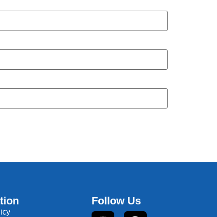
tion
Follow Us
icy