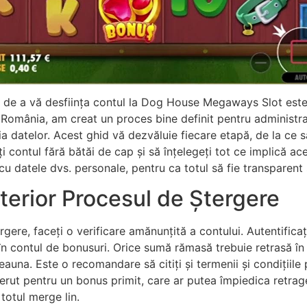
ea de a vă desființa contul la Dog House Megaways Slot est
in România, am creat un proces bine definit pentru administr
atelor. Acest ghid vă dezvăluie fiecare etapă, de la ce să 
nțați contul fără bătăi de cap și să înțelegeți tot ce implic
cu datele dvs. personale, pentru ca totul să fie transparent 
nterior Procesul de Ștergere
ere, faceți o verificare amănunțită a contului. Autentificați-v
 în contul de bonusuri. Orice sumă rămasă trebuie retrasă în
deauna. Este o recomandare să citiți și termenii și condițiil
 cerut pentru un bonus primit, care ar putea împiedica retrag
 totul merge lin.