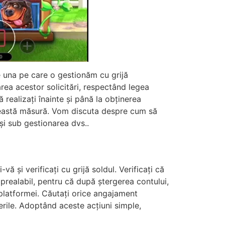
e una pe care o gestionăm cu grijă
area acestor solicitări, respectând legea
realizați înainte și până la obținerea
ă această măsură. Vom discuta despre cum să
și sub gestionarea dvs..
ă și verificați cu grijă soldul. Verificați că
 prealabil, pentru că după ștergerea contului,
e platformei. Căutați orice angajament
erile. Adoptând aceste acțiuni simple,