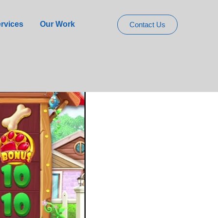
ouse Megaways
rvices
Our Work
Contact Us