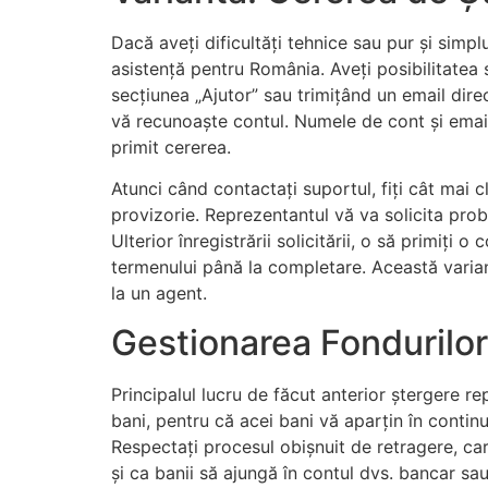
Dacă aveți dificultăți tehnice sau pur și simp
asistență pentru România. Aveți posibilitatea
secțiunea „Ajutor” sau trimițând un email direc
vă recunoaște contul. Numele de cont și email
primit cererea.
Atunci când contactați suportul, fiți cât mai 
provizorie. Reprezentantul vă va solicita proba
Ulterior înregistrării solicitării, o să primiți
termenului până la completare. Această varian
la un agent.
Gestionarea Fondurilor
Principalul lucru de făcut anterior ștergere r
bani, pentru că acei bani vă aparțin în continu
Respectați procesul obișnuit de retragere, care
și ca banii să ajungă în contul dvs. bancar sau