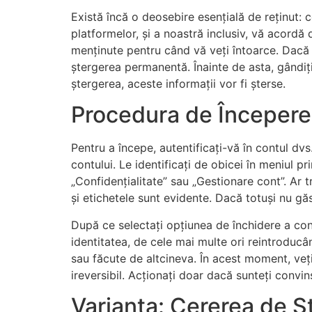
Există încă o deosebire esențială de reținut: 
platformelor, și a noastră inclusiv, vă acordă 
menținute pentru când vă veți întoarce. Dacă v
ștergerea permanentă. Înainte de asta, gândiți
ștergerea, aceste informații vor fi șterse.
Procedura de Începere a
Pentru a începe, autentificați-vă în contul d
contului. Le identificați de obicei în meniul p
„Confidențialitate” sau „Gestionare cont”. Ar t
și etichetele sunt evidente. Dacă totuși nu găs
După ce selectați opțiunea de închidere a cont
identitatea, de cele mai multe ori reintroducâ
sau făcute de altcineva. În acest moment, veți
ireversibil. Acționați doar dacă sunteți convin
Varianta: Cererea de Șt