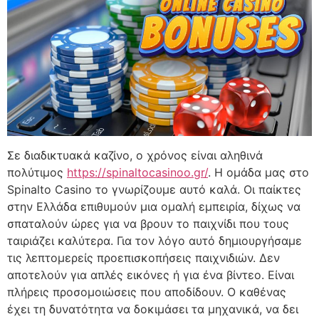
Σε διαδικτυακά καζίνο, ο χρόνος είναι αληθινά
πολύτιμος
https://spinaltocasinoo.gr/
. Η ομάδα μας στο
Spinalto Casino το γνωρίζουμε αυτό καλά. Οι παίκτες
στην Ελλάδα επιθυμούν μια ομαλή εμπειρία, δίχως να
σπαταλούν ώρες για να βρουν το παιχνίδι που τους
ταιριάζει καλύτερα. Για τον λόγο αυτό δημιουργήσαμε
τις λεπτομερείς προεπισκοπήσεις παιχνιδιών. Δεν
αποτελούν για απλές εικόνες ή για ένα βίντεο. Είναι
πλήρεις προσομοιώσεις που αποδίδουν. Ο καθένας
έχει τη δυνατότητα να δοκιμάσει τα μηχανικά, να δει