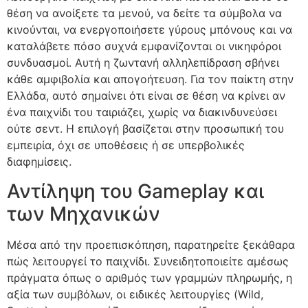
θέση να ανοίξετε τα μενού, να δείτε τα σύμβολα να
κινούνται, να ενεργοποιήσετε γύρους μπόνους και να
καταλάβετε πόσο συχνά εμφανίζονται οι νικηφόροι
συνδυασμοί. Αυτή η ζωντανή αλληλεπίδραση σβήνει
κάθε αμφιβολία και απογοήτευση. Για τον παίκτη στην
Ελλάδα, αυτό σημαίνει ότι είναι σε θέση να κρίνει αν
ένα παιχνίδι του ταιριάζει, χωρίς να διακινδυνεύσει
ούτε σεντ. Η επιλογή βασίζεται στην προσωπική του
εμπειρία, όχι σε υποθέσεις ή σε υπερβολικές
διαφημίσεις.
Αντίληψη του Gameplay και
των Μηχανικών
Μέσα από την προεπισκόπηση, παρατηρείτε ξεκάθαρα
πώς λειτουργεί το παιχνίδι. Συνειδητοποιείτε αμέσως
πράγματα όπως ο αριθμός των γραμμών πληρωμής, η
αξία των συμβόλων, οι ειδικές λειτουργίες (Wild,