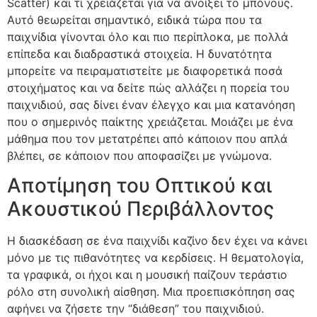
Scatter) και τι χρειάζεται για να ανοίξει το μπόνους.
Αυτό θεωρείται σημαντικό, ειδικά τώρα που τα
παιχνίδια γίνονται όλο και πιο περίπλοκα, με πολλά
επίπεδα και διαδραστικά στοιχεία. Η δυνατότητα
μπορείτε να πειραματιστείτε με διαφορετικά ποσά
στοιχήματος και να δείτε πώς αλλάζει η πορεία του
παιχνιδιού, σας δίνει έναν έλεγχο και μια κατανόηση
που ο σημερινός παίκτης χρειάζεται. Μοιάζει με ένα
μάθημα που τον μετατρέπει από κάποιον που απλά
βλέπει, σε κάποιον που αποφασίζει με γνώμονα.
Αποτίμηση του Οπτικού και
Ακουστικού Περιβάλλοντος
Η διασκέδαση σε ένα παιχνίδι καζίνο δεν έχει να κάνει
μόνο με τις πιθανότητες να κερδίσεις. Η θεματολογία,
τα γραφικά, οι ήχοι και η μουσική παίζουν τεράστιο
ρόλο στη συνολική αίσθηση. Μια προεπισκόπηση σας
αφήνει να ζήσετε την “διάθεση” του παιχνιδιού.