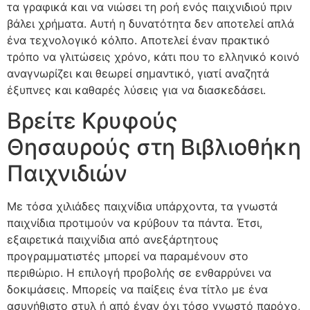
τα γραφικά και να νιώσει τη ροή ενός παιχνιδιού πριν
βάλει χρήματα. Αυτή η δυνατότητα δεν αποτελεί απλά
ένα τεχνολογικό κόλπο. Αποτελεί έναν πρακτικό
τρόπο να γλιτώσεις χρόνο, κάτι που το ελληνικό κοινό
αναγνωρίζει και θεωρεί σημαντικό, γιατί αναζητά
έξυπνες και καθαρές λύσεις για να διασκεδάσει.
Βρείτε Κρυφούς
Θησαυρούς στη Βιβλιοθήκη
Παιχνιδιών
Με τόσα χιλιάδες παιχνίδια υπάρχοντα, τα γνωστά
παιχνίδια προτιμούν να κρύβουν τα πάντα. Έτσι,
εξαιρετικά παιχνίδια από ανεξάρτητους
προγραμματιστές μπορεί να παραμένουν στο
περιθώριο. Η επιλογή προβολής σε ενθαρρύνει να
δοκιμάσεις. Μπορείς να παίξεις ένα τίτλο με ένα
ασυνήθιστο στυλ ή από έναν όχι τόσο γνωστό παρόχο,