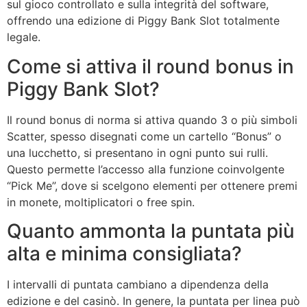
sul gioco controllato e sulla integrità del software,
offrendo una edizione di Piggy Bank Slot totalmente
legale.
Come si attiva il round bonus in
Piggy Bank Slot?
Il round bonus di norma si attiva quando 3 o più simboli
Scatter, spesso disegnati come un cartello “Bonus” o
una lucchetto, si presentano in ogni punto sui rulli.
Questo permette l’accesso alla funzione coinvolgente
“Pick Me”, dove si scelgono elementi per ottenere premi
in monete, moltiplicatori o free spin.
Quanto ammonta la puntata più
alta e minima consigliata?
I intervalli di puntata cambiano a dipendenza della
edizione e del casinò. In genere, la puntata per linea può