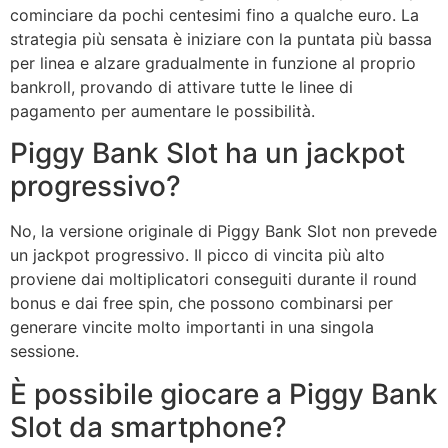
cominciare da pochi centesimi fino a qualche euro. La
strategia più sensata è iniziare con la puntata più bassa
per linea e alzare gradualmente in funzione al proprio
bankroll, provando di attivare tutte le linee di
pagamento per aumentare le possibilità.
Piggy Bank Slot ha un jackpot
progressivo?
No, la versione originale di Piggy Bank Slot non prevede
un jackpot progressivo. Il picco di vincita più alto
proviene dai moltiplicatori conseguiti durante il round
bonus e dai free spin, che possono combinarsi per
generare vincite molto importanti in una singola
sessione.
È possibile giocare a Piggy Bank
Slot da smartphone?