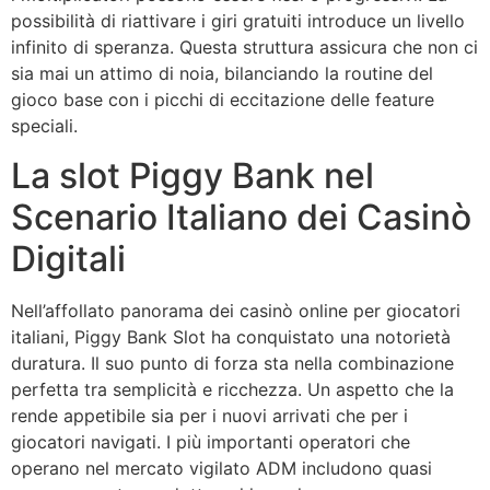
possibilità di riattivare i giri gratuiti introduce un livello
infinito di speranza. Questa struttura assicura che non ci
sia mai un attimo di noia, bilanciando la routine del
gioco base con i picchi di eccitazione delle feature
speciali.
La slot Piggy Bank nel
Scenario Italiano dei Casinò
Digitali
Nell’affollato panorama dei casinò online per giocatori
italiani, Piggy Bank Slot ha conquistato una notorietà
duratura. Il suo punto di forza sta nella combinazione
perfetta tra semplicità e ricchezza. Un aspetto che la
rende appetibile sia per i nuovi arrivati che per i
giocatori navigati. I più importanti operatori che
operano nel mercato vigilato ADM includono quasi