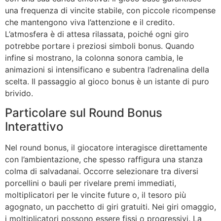
una frequenza di vincite stabile, con piccole ricompense
che mantengono viva l’attenzione e il credito.
L’atmosfera è di attesa rilassata, poiché ogni giro
potrebbe portare i preziosi simboli bonus. Quando
infine si mostrano, la colonna sonora cambia, le
animazioni si intensificano e subentra l’adrenalina della
scelta. Il passaggio al gioco bonus è un istante di puro
brivido.
Particolare sul Round Bonus
Interattivo
Nel round bonus, il giocatore interagisce direttamente
con l’ambientazione, che spesso raffigura una stanza
colma di salvadanai. Occorre selezionare tra diversi
porcellini o bauli per rivelare premi immediati,
moltiplicatori per le vincite future o, il tesoro più
agognato, un pacchetto di giri gratuiti. Nei giri omaggio,
i moltiplicatori possono essere fissi o progressivi. La