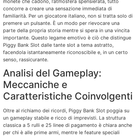
monete che cadono, l’atmosfera spensierata, tutto
concorre a creare una sensazione immediata di
familiarità. Per un giocatore italiano, non si tratta solo di
premere un pulsante. È un modo per rievocare una
parte della propria storia mentre si spera in una vincita
importante. Questo legame emotivo è ciò che distingue
Piggy Bank Slot dalle tante slot a tema astratto,
facendola istantaneamente riconoscibile e, in un certo
senso, rassicurante.
Analisi del Gameplay:
Meccaniche e
Caratteristiche Coinvolgenti
Oltre al richiamo dei ricordi, Piggy Bank Slot poggia su
un gameplay stabile e ricco di imprevisti. La struttura
classica a 5 rulli e 25 linee di pagamento è chiara anche
per chi è alle prime armi, mentre le feature speciali