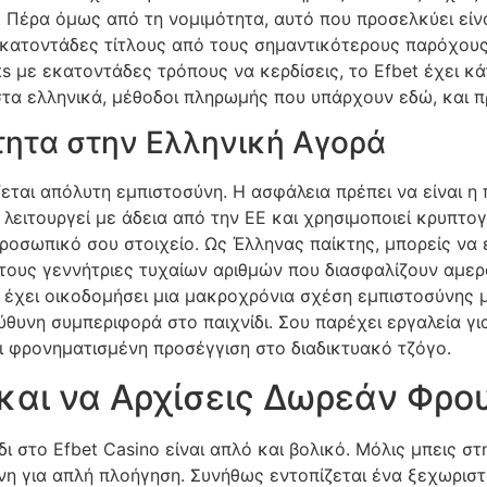
Πέρα όμως από τη νομιμότητα, αυτό που προσελκύει είνα
εκατοντάδες τίτλους από τους σημαντικότερους παρόχου
ts με εκατοντάδες τρόπους να κερδίσεις, το Efbet έχει κ
στα ελληνικά, μέθοδοι πληρωμής που υπάρχουν εδώ, και 
τητα στην Ελληνική Αγορά
εται απόλυτη εμπιστοσύνη. Η ασφάλεια πρέπει να είναι η
λειτουργεί με άδεια από την ΕΕ και χρησιμοποιεί κρυπτο
οσωπικό σου στοιχείο. Ως Έλληνας παίκτης, μπορείς να ε
ρη στους γεννήτριες τυχαίων αριθμών που διασφαλίζουν αμ
υ έχει οικοδομήσει μια μακροχρόνια σχέση εμπιστοσύνης μ
θυνη συμπεριφορά στο παιχνίδι. Σου παρέχει εργαλεία γι
αι φρονηματισμένη προσέγγιση στο διαδικτυακό τζόγο.
αι να Αρχίσεις Δωρεάν Φρου
δι στο Efbet Casino είναι απλό και βολικό. Μόλις μπεις σ
νη για απλή πλοήγηση. Συνήθως εντοπίζεται ένα ξεχωριστ