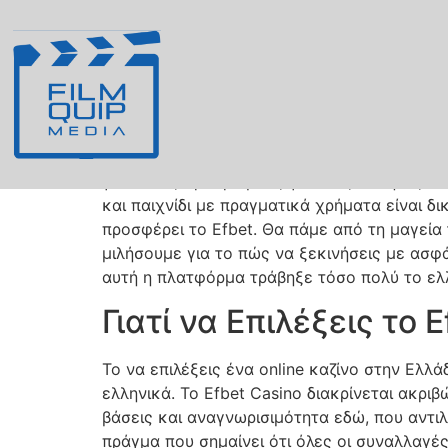
Παίξτε Δωρεάν ή
Σήμερα στο Efbet
Αναζητάς έναν καλό τρόπο να εισέλθεις στο
πλατφόρμα για πραγματικά κέρδη εδώ στην Ελ
γνωστούς προορισμούς για τους Έλληνες παί
και παιχνίδι με πραγματικά χρήματα είναι δ
προσφέρει το Efbet. Θα πάμε από τη μαγεία 
μιλήσουμε για το πώς να ξεκινήσεις με ασφ
αυτή η πλατφόρμα τράβηξε τόσο πολύ το ελλ
Γιατί να Επιλέξεις το
Το να επιλέξεις ένα online καζίνο στην Ελλά
ελληνικά. Το Efbet Casino διακρίνεται ακρι
βάσεις και αναγνωρισιμότητα εδώ, που αντιλ
πράγμα που σημαίνει ότι όλες οι συναλλαγές 