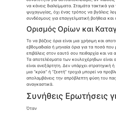
να κάνεις διαλείμματα. Σταμάτα τακτικά για 
ψυχαγωγίας, όχι ένας τρόπος να βγάλεις λεφ
συνδέσμους για επαγγελματική βοήθεια και 
Ορισμός Ορίων και Κατα
Το να βάζεις όρια είναι μια χρήσιμη και απ
εβδομαδιαία ή μηνιαία όρια για τα ποσά που 
επιβάλεις στον εαυτό σου πειθαρχία και να 
Τα αποτελέσματα των κουλοχέρηδων είναι απ
είναι ανεξάρτητη. Δεν υπάρχει στρατηγική ή 
μια “κρύα” ή “ζεστή” τροχιά μπορεί να προβ
απολαμβάνεις την απρόβλεπτη φύση του παιχν
αναγκαστικά.
Συνήθεις Ερωτήσεις γ
Όταν