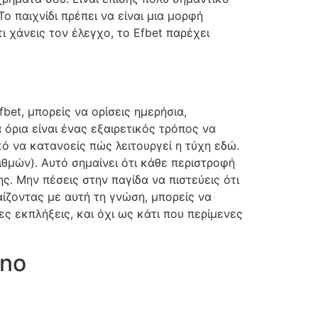
ο παιχνίδι πρέπει να είναι μια μορφή
ι χάνεις τον έλεγχο, το Efbet παρέχει
bet, μπορείς να ορίσεις ημερήσια,
 όρια είναι ένας εξαιρετικός τρόπος να
κό να κατανοείς πώς λειτουργεί η τύχη εδώ.
θμών). Αυτό σημαίνει ότι κάθε περιστροφή
ης. Μην πέσεις στην παγίδα να πιστεύεις ότι
αίζοντας με αυτή τη γνώση, μπορείς να
ες εκπλήξεις, και όχι ως κάτι που περίμενες
ino