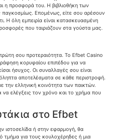
ι η προσφορά του. Η βιβλιοθήκη των
ς παγκοσμίως. Επομένως, είτε σου αρέσουν
άτι. Η όλη εμπειρία είναι κατασκευασμένη
προσφορές που ταιριάζουν στα γούστα μας.
 πρώτη σου προτεραιότητα. Το Efbet Casino
γράφηση κορυφαίου επιπέδου για να
ίσαι ήσυχος. Οι συναλλαγές σου είναι
ερόληπτα αποτελέσματα σε κάθε περιστροφή.
ε την ελληνική κοινότητα των παικτών.
α να ελέγξεις τον χρόνο και το χρήμα που
τάκια στο Efbet
την ιστοσελίδα ή στην εφαρμογή, θα
ό τμήμα για τους κουλοχέρηδες ή μια