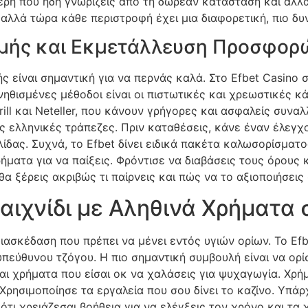
χέρη που ήδη γνωρίζεις από τη δωρεάν κατάσταση και άλλα
ο, αλλά τώρα κάθε περιστροφή έχει μια διαφορετική, πιο δυ
μής και Εκμετάλλευση Προσφορ
είναι σημαντική για να περνάς καλά. Στο Efbet Casino στ
υνηθισμένες μέθοδοι είναι οι πιστωτικές και χρεωστικές κ
ll και Neteller, που κάνουν γρήγορες και ασφαλείς συνα
ς ελληνικές τράπεζες. Πριν καταθέσεις, κάνε έναν έλεγ
δας. Συχνά, το Efbet δίνει ειδικά πακέτα καλωσορίσματο
ήματα για να παίξεις. Φρόντισε να διαβάσεις τους όρους
θα ξέρεις ακριβώς τι παίρνεις και πώς να το αξιοποιήσεις
αιχνίδι με Αληθινά Χρήματα 
διασκέδαση που πρέπει να μένει εντός υγιών ορίων. Το Ef
πεύθυνου τζόγου. Η πιο σημαντική συμβουλή είναι να ορίσε
ναι χρήματα που είσαι οκ να χαλάσεις για ψυχαγωγία. Χρή
Χρησιμοποίησε τα εργαλεία που σου δίνει το καζίνο. Υπάρ
ότι χρειάζεσαι βοήθεια για να ελέγξεις τον χρόνο και τα 