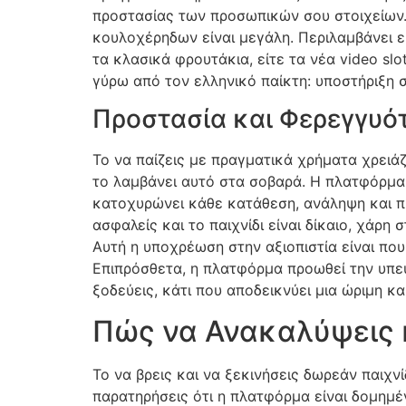
προστασίας των προσωπικών σου στοιχείων. 
κουλοχέρηδων είναι μεγάλη. Περιλαμβάνει 
τα κλασικά φρουτάκια, είτε τα νέα video slo
γύρω από τον ελληνικό παίκτη: υποστήριξη 
Προστασία και Φερεγγυό
Το να παίζεις με πραγματικά χρήματα χρειάζ
το λαμβάνει αυτό στα σοβαρά. Η πλατφόρμα 
κατοχυρώνει κάθε κατάθεση, ανάληψη και πρ
ασφαλείς και το παιχνίδι είναι δίκαιο, χά
Αυτή η υποχρέωση στην αξιοπιστία είναι πο
Επιπρόσθετα, η πλατφόρμα προωθεί την υπεύ
ξοδεύεις, κάτι που αποδεικνύει μια ώριμη κ
Πώς να Ανακαλύψεις κ
Το να βρεις και να ξεκινήσεις δωρεάν παιχνί
παρατηρήσεις ότι η πλατφόρμα είναι δομημέ