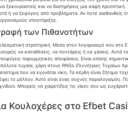
να ξεκουραστείς και να διατηρήσεις μια σαφή προοπτική. Τ
τά ή να ξεφύγεις από προβλήματα. Αν ποτέ αισθανθείς ότ
οργανισμούς υποστήριξης.
γραφή των Πιθανοτήτων
οτελεσματική στρατηγική. Μέσα στον λογαριασμό σου στο Ef
μπορείς να καταθέσεις, να ποντάρεις ή να χάσεις. Αυτά τα
αποφύγεις παρορμητικές αποφάσεις. Είναι επίσης σημαντι
όλυτα τυχαία, χάρη στους RNGs (Γεννήτριες Τυχαίων Αρι
σύστημα που να εγγυάται νίκη. Τα κέρδη είναι ζήτημα τύχ
λέψει το μέλλον. Αυτό είναι ένας συχνός παραλογισμός. Π
ιδιού. Μπορείς να χαιρετίζεις τις νίκες σου ως ευχάριστ
ια Κουλοχέρες στο Efbet Cas