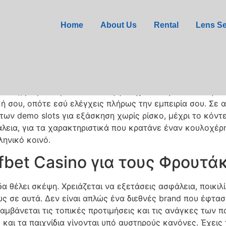
 Με Πραγματικά Λεφτά
Home
About Us
Rental
Lens Se
 Casino στην Ελλάδα
ν κόσμο των online κουλοχέρηδων πριν καταθέσεις χρήμα
λάδα; Το Efbet Casino είναι μια λύση που αξίζει να εξετά
κτες, με μια τεράστια συλλογή παιχνιδιών για όλα τα γού
ική σου, οπότε εσύ ελέγχεις πλήρως την εμπειρία σου. Σε 
των demo slots για εξάσκηση χωρίς ρίσκο, μέχρι το κόντε
άλεια, για τα χαρακτηριστικά που κρατάνε έναν κουλοχέρη
ηνικό κοινό.
 Efbet Casino για τους Φρουτ
δα θέλει σκέψη. Χρειάζεται να εξετάσεις ασφάλεια, ποικιλί
βώς σε αυτά. Δεν είναι απλώς ένα διεθνές brand που έφτα
αμβάνεται τις τοπικές προτιμήσεις και τις ανάγκες των πα
και τα παιχνίδια γίνονται υπό αυστηρούς κανόνες. Έχεις τ