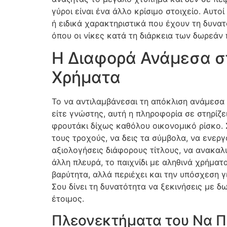
γύροι είναι ένα άλλο κρίσιμο στοιχείο. Αυτ
ή ειδικά χαρακτηριστικά που έχουν τη δυνατ
όπου οι νίκες κατά τη διάρκεια των δωρεά
Η Διαφορά Ανάμεσα στ
Χρήματα
Το να αντιλαμβάνεσαι τη απόκλιση ανάμεσα σ
είτε γνώστης, αυτή η πληροφορία σε στηρίζει
φρουτάκι δίχως καθόλου οικονομικό ρίσκο. Σ
τους τροχούς, να δεις τα σύμβολα, να ενεργο
αξιολογήσεις διάφορους τίτλους, να ανακαλ
άλλη πλευρά, το παιχνίδι με αληθινά χρήματ
βαρύτητα, αλλά περιέχει και την υπόσχεση 
Σου δίνει τη δυνατότητα να ξεκινήσεις με 
έτοιμος.
Πλεονεκτήματα του Να Π