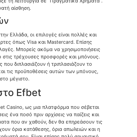
ξε τη λειτουργία σε “Πραγματικά Χρήματα”.
νατή αίσθηση.
ών
ην Ελλάδα, οι επιλογές είναι πολλές και
άρτες όπως Visa και Mastercard. Επίσης
λλαγές. Μπορείς ακόμα να χρησιμοποιήσεις
χο στις τρέχουσες προσφορές και μπόνους.
ς που διπλασιάζουν ή τριπλασιάζουν το
 και τις προϋποθέσεις αυτών των μπόνους,
 στο μέγιστο.
στο Efbet
bet Casino, ως μια πλατφόρμα που σέβεται
ις ένα ποσό πριν αρχίσεις να παίζεις και
ματα που αν χαθούν, δεν θα επηρεάσουν τις
χουν όρια κατάθεσης, όρια απωλειών και η
χρήματά σου. Είναι επίσης πολύ σημαντικό