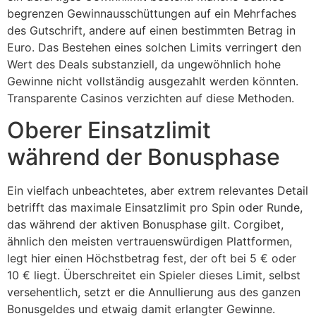
begrenzen Gewinnausschüttungen auf ein Mehrfaches
des Gutschrift, andere auf einen bestimmten Betrag in
Euro. Das Bestehen eines solchen Limits verringert den
Wert des Deals substanziell, da ungewöhnlich hohe
Gewinne nicht vollständig ausgezahlt werden könnten.
Transparente Casinos verzichten auf diese Methoden.
Oberer Einsatzlimit
während der Bonusphase
Ein vielfach unbeachtetes, aber extrem relevantes Detail
betrifft das maximale Einsatzlimit pro Spin oder Runde,
das während der aktiven Bonusphase gilt. Corgibet,
ähnlich den meisten vertrauenswürdigen Plattformen,
legt hier einen Höchstbetrag fest, der oft bei 5 € oder
10 € liegt. Überschreitet ein Spieler dieses Limit, selbst
versehentlich, setzt er die Annullierung aus des ganzen
Bonusgeldes und etwaig damit erlangter Gewinne.