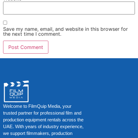
Save my name, email, and website in this browser for
the next time I comment.
Welcome to FilmQuip Media, your
trusted partner for professional film and
production equipment rentals across the
UAE. With years of industry experience,
we support filmmakers, production