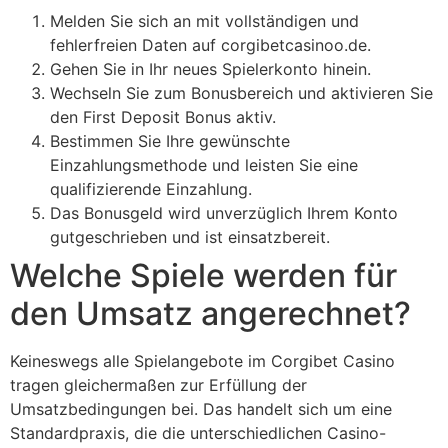
Melden Sie sich an mit vollständigen und
fehlerfreien Daten auf corgibetcasinoo.de.
Gehen Sie in Ihr neues Spielerkonto hinein.
Wechseln Sie zum Bonusbereich und aktivieren Sie
den First Deposit Bonus aktiv.
Bestimmen Sie Ihre gewünschte
Einzahlungsmethode und leisten Sie eine
qualifizierende Einzahlung.
Das Bonusgeld wird unverzüglich Ihrem Konto
gutgeschrieben und ist einsatzbereit.
Welche Spiele werden für
den Umsatz angerechnet?
Keineswegs alle Spielangebote im Corgibet Casino
tragen gleichermaßen zur Erfüllung der
Umsatzbedingungen bei. Das handelt sich um eine
Standardpraxis, die die unterschiedlichen Casino-