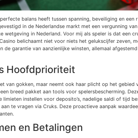
perfecte balans heeft tussen spanning, beveiliging en een 
gevestigd in de Nederlandse markt met een vergunning van 
e wetgeving in Nederland. Voor mij als speler is dat een c
 Casino belichaamt niet voor niets het gelukscijfer zeven, 
en de garantie van aanzienlijke winsten, allemaal afgeste
 Hoofdprioriteit
ret van gokken, maar neemt ook haar plicht op het gebied va
een breed pakket aan tools voor spelersbescherming. Deze to
limieten instellen voor deposito’s, nadelige saldi of tijd b
ing aan te vragen via Cruks. Deze proactieve aanpak waardee
lanten.
men en Betalingen