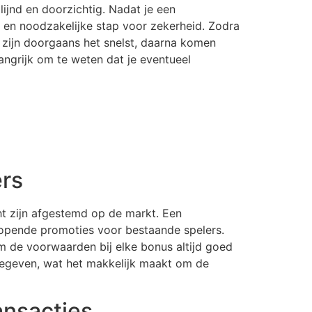
lijnd en doorzichtig. Nadat je een
 en noodzakelijke stap voor zekerheid. Zodra
 zijn doorgaans het snelst, daarna komen
angrijk om te weten dat je eventueel
ers
t zijn afgestemd op de markt. Een
rlopende promoties voor bestaande spelers.
om de voorwaarden bij elke bonus altijd goed
ngegeven, wat het makkelijk maakt om de
ansacties