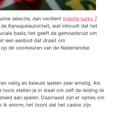
ruime selectie, dan verdient
licentie lucky 7
de Kansspelautoriteit, wat inhoudt dat het
ruciale basis; het geeft de gemoedsrust om
met een aanbod dat draait om
md op de voorkeuren van de Nederlandse
n veilig en bewust spelen zeer ernstig. Als
ols stellen je in staat om zelf de leiding te
esteed aan spelen. Daarnaast zijn er opties om
r ik enorm; het toont dat het casino zijn