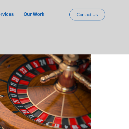
en Flinke Prijzen
rvices
Our Work
Contact Us