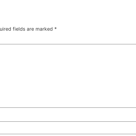
uired fields are marked
*