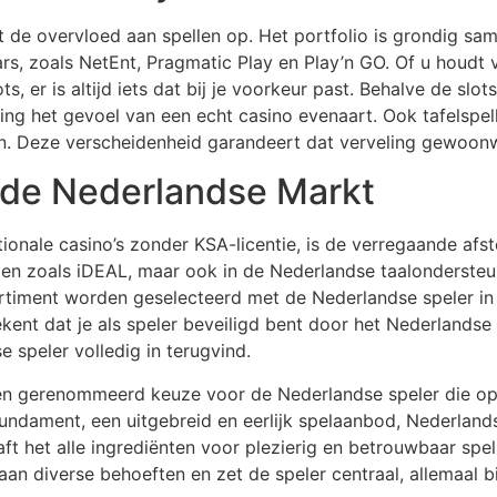
 de overvloed aan spellen op. Het portfolio is grondig same
s, zoals NetEnt, Pragmatic Play en Play’n GO. Of u houdt 
s, er is altijd iets dat bij je voorkeur past. Behalve de slo
ing het gevoel van een echt casino evenaart. Ook tafelspell
ten. Deze verscheidenheid garandeert dat verveling gewoonw
 de Nederlandse Markt
ionale casino’s zonder KSA-licentie, is de verregaande afs
hoden zoals iDEAL, maar ook in de Nederlandse taalonderste
ortiment worden geselecteerd met de Nederlandse speler in
ekent dat je als speler beveiligd bent door het Nederlands
 speler volledig in terugvind.
e en gerenommeerd keuze voor de Nederlandse speler die op
 fundament, een uitgebreid en eerlijk spelaanbod, Nederlan
 het alle ingrediënten voor plezierig en betrouwbaar spelpl
aan diverse behoeften en zet de speler centraal, allemaal