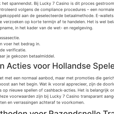
 het spannendst. Bij Lucky 7 Casino is dit proces gestroom
ntroleerd volgens de compliance procedures – een normale
d gekoppeld aan de geselecteerde betaalmethode. E-wallets
e verzoeken op korte termijn af te handelen. Het is wel bel
opname, in het kader van de wet- en regelgeving.
ssasectie.
 voer het bedrag in.
de verificatie.
aar je gekozen betaalmiddel.
n Acties voor Hollandse Spel
et met een normaal aanbod, maar met promoties die gerich
oost aan het begin. Wat ik vooral apprecieer, zijn de doo
s op nieuwe spellen of cashback-acties. Het is belangrijk 
. Deze voorwaarden zijn bij Lucky 7 Casino transparant aa
tten en verrassingen achteraf te voorkomen.
thoden voor Razendsnelle Tr