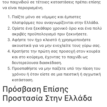
του παιχνιδιού σε τέτοιες καταστάσεις πρέπει επίσης
να είναι περιορισμένη.
Παίξτε μόνο σε νόμιμες και έμπιστες
πλατφόρμες που αναγνωρίζονται στην Ελλάδα.
Ορίστε ένα ξεκάθαρο χρονικό όριο και ένα πολύ
ακριβές προϋπολογισμό πριν ξεκινήσετε.
Αφήστε τον ήχο κλειστό ή χρησιμοποιήστε
ακουστικά για να μην ενοχλείτε τους γύρω σας.
Κρατήστε την πρώτη σας προσοχή στον κουρέα
και στο κούρεμα, έχοντας το παιχνίδι ως
δευτερεύουσα διασκέδαση.
Προσπαθήστε να μην παίζετε υπό την πίεση του
χρόνου ή όταν είστε σε μια πιεστική ή αγχωτική
κατάσταση.
Πρόσβαση Επίσης
Προστασία Στην Ελλάδα