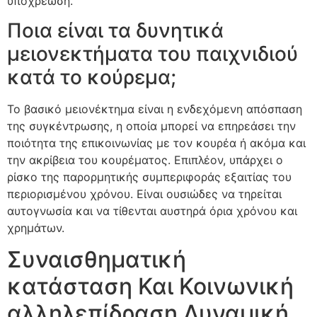
υποχρέωση.
Ποια είναι τα δυνητικά
μειονεκτήματα του παιχνιδιού
κατά το κούρεμα;
Το βασικό μειονέκτημα είναι η ενδεχόμενη απόσπαση
της συγκέντρωσης, η οποία μπορεί να επηρεάσει την
ποιότητα της επικοινωνίας με τον κουρέα ή ακόμα και
την ακρίβεια του κουρέματος. Επιπλέον, υπάρχει ο
ρίσκο της παρορμητικής συμπεριφοράς εξαιτίας του
περιορισμένου χρόνου. Είναι ουσιώδες να τηρείται
αυτογνωσία και να τίθενται αυστηρά όρια χρόνου και
χρημάτων.
Συναισθηματική
κατάσταση Και Κοινωνική
αλληλεπίδραση Δυναμική