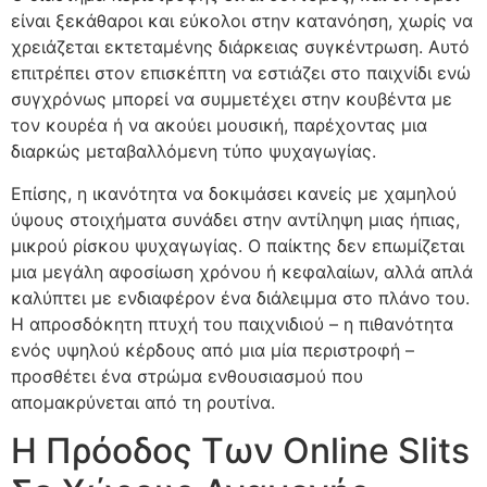
είναι ξεκάθαροι και εύκολοι στην κατανόηση, χωρίς να
χρειάζεται εκτεταμένης διάρκειας συγκέντρωση. Αυτό
επιτρέπει στον επισκέπτη να εστιάζει στο παιχνίδι ενώ
συγχρόνως μπορεί να συμμετέχει στην κουβέντα με
τον κουρέα ή να ακούει μουσική, παρέχοντας μια
διαρκώς μεταβαλλόμενη τύπο ψυχαγωγίας.
Επίσης, η ικανότητα να δοκιμάσει κανείς με χαμηλού
ύψους στοιχήματα συνάδει στην αντίληψη μιας ήπιας,
μικρού ρίσκου ψυχαγωγίας. Ο παίκτης δεν επωμίζεται
μια μεγάλη αφοσίωση χρόνου ή κεφαλαίων, αλλά απλά
καλύπτει με ενδιαφέρον ένα διάλειμμα στο πλάνο του.
Η απροσδόκητη πτυχή του παιχνιδιού – η πιθανότητα
ενός υψηλού κέρδους από μια μία περιστροφή –
προσθέτει ένα στρώμα ενθουσιασμού που
απομακρύνεται από τη ρουτίνα.
Η Πρόοδος Των Online Slits