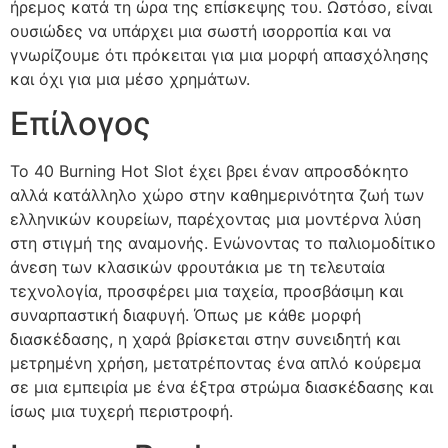
ήρεμος κατά τη ώρα της επίσκεψης του. Ωστόσο, είναι
ουσιώδες να υπάρχει μια σωστή ισορροπία και να
γνωρίζουμε ότι πρόκειται για μια μορφή απασχόλησης
και όχι για μια μέσο χρημάτων.
Επίλογος
Το 40 Burning Hot Slot έχει βρει έναν απροσδόκητο
αλλά κατάλληλο χώρο στην καθημερινότητα ζωή των
ελληνικών κουρείων, παρέχοντας μια μοντέρνα λύση
στη στιγμή της αναμονής. Ενώνοντας το παλιομοδίτικο
άνεση των κλασικών φρουτάκια με τη τελευταία
τεχνολογία, προσφέρει μια ταχεία, προσβάσιμη και
συναρπαστική διαφυγή. Όπως με κάθε μορφή
διασκέδασης, η χαρά βρίσκεται στην συνειδητή και
μετρημένη χρήση, μετατρέποντας ένα απλό κούρεμα
σε μια εμπειρία με ένα έξτρα στρώμα διασκέδασης και
ίσως μια τυχερή περιστροφή.