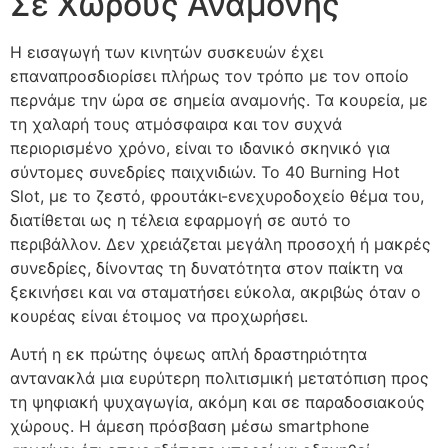
Σε Χώρους Αναμονής
Η εισαγωγή των κινητών συσκευών έχει
επαναπροσδιορίσει πλήρως τον τρόπο με τον οποίο
περνάμε την ώρα σε σημεία αναμονής. Τα κουρεία, με
τη χαλαρή τους ατμόσφαιρα και τον συχνά
περιορισμένο χρόνο, είναι το ιδανικό σκηνικό για
σύντομες συνεδρίες παιχνιδιών. Το 40 Burning Hot
Slot, με το ζεστό, φρουτάκι-ενεχυροδοχείο θέμα του,
διατίθεται ως η τέλεια εφαρμογή σε αυτό το
περιβάλλον. Δεν χρειάζεται μεγάλη προσοχή ή μακρές
συνεδρίες, δίνοντας τη δυνατότητα στον παίκτη να
ξεκινήσει και να σταματήσει εύκολα, ακριβώς όταν ο
κουρέας είναι έτοιμος να προχωρήσει.
Αυτή η εκ πρώτης όψεως απλή δραστηριότητα
αντανακλά μια ευρύτερη πολιτισμική μετατόπιση προς
τη ψηφιακή ψυχαγωγία, ακόμη και σε παραδοσιακούς
χώρους. Η άμεση πρόσβαση μέσω smartphone