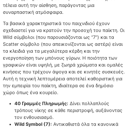
τέλεια αυτή την αίσθηση, παράγοντας μια
συναρπαστική ατμόσφαιρα.
Τα βασικά χαρακτηριστικά του παιχνιδιού έχουν
σχεδιαστεί για να κρατούν την προσοχή του παίκτη. Οι
Wild σύμβολοι (που παρουσιάζονται ως “7”) και τα
Scatter σύμβολο (που απεικονίζονται ως αστέρι) είναι
τα κλειδιά για τα μεγαλύτερα κέρδη και την
ενεργοποίηση των μπόνους γύρων. Η ποιότητα των
γραφικών είναι υψηλή, με ζωηρά χρώματα και ομαλές
κινήσεις που τρέχουν άψογα και σε κινητές συσκευές.
Αυτή η τεχνική λεπτομέρεια αποτελεί καθοριστική για
την εμπειρία του παίκτη, ιδιαίτερα σε ένα δημόσιο
χώρο όπως ένα κουρείο.
40 Γραμμές Πληρωμής:
Δίνει πολλαπλούς
τρόπους νίκης σε κάθε περιστροφή, αυξάνοντας
τον ενθουσιασμό.
Wild Symbol (7):
Αντικαθιστά όλα τα κανονικά