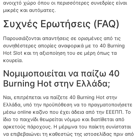
ανοιχτό χώρο όπου οι περισσότερες συνεδρίες είναι
μικρές και αυτόματες.
Συχνές Ερωτήσεις (FAQ)
Παρουσιάζονται απαντήσεις σε ορισμένες από τις
συνηθέστερες απορίες αναφορικά με το 40 Burning
Hot Slot και τη αξιοποίηση του σε μέρη όπως τα
κουρεία.
Νομιμοποιείται να παίζω 40
Burning Hot στην Ελλάδα;
Ναι, επιτρέπεται να παίζετε 40 Burning Hot στην
Ελλάδα, υπό την προϋπόθεση να το πραγματοποιήσετε
μέσω online καζίνο που έχει άδεια από την ΕΕΕΠΠ. Το
ίδιο το παιχνίδι θεωρείται νόμιμο και διατίθεται από
αρκετούς πάροχους. Η μέριμνα του παίκτη συνίσταται
να επιβεβαιώνει τη καθεστώς της ιστοσελίδας πριν από