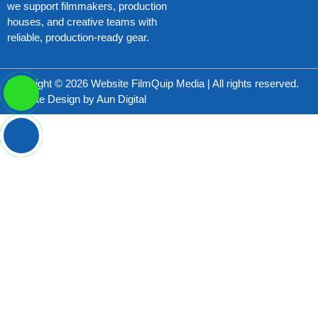
we support filmmakers, production
houses, and creative teams with
reliable, production-ready gear.
Copyright © 2026 Website FilmQuip Media | All rights reserved.
Website Design by
Aun Digital