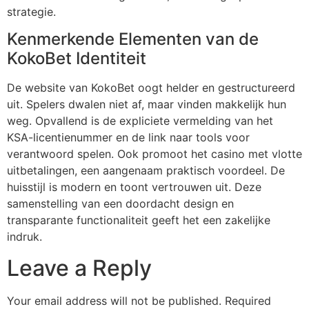
strategie.
Kenmerkende Elementen van de
KokoBet Identiteit
De website van KokoBet oogt helder en gestructureerd
uit. Spelers dwalen niet af, maar vinden makkelijk hun
weg. Opvallend is de expliciete vermelding van het
KSA-licentienummer en de link naar tools voor
verantwoord spelen. Ook promoot het casino met vlotte
uitbetalingen, een aangenaam praktisch voordeel. De
huisstijl is modern en toont vertrouwen uit. Deze
samenstelling van een doordacht design en
transparante functionaliteit geeft het een zakelijke
indruk.
Leave a Reply
Your email address will not be published.
Required