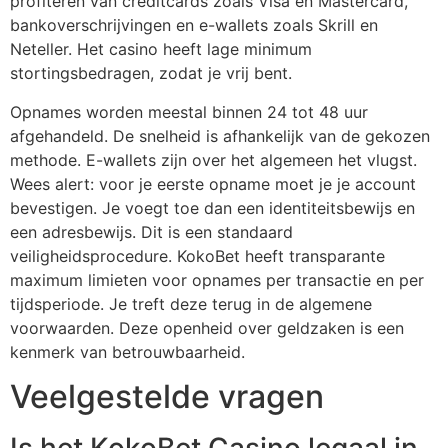
profiteren van creditcards zoals Visa en Mastercard,
bankoverschrijvingen en e-wallets zoals Skrill en
Neteller. Het casino heeft lage minimum
stortingsbedragen, zodat je vrij bent.
Opnames worden meestal binnen 24 tot 48 uur
afgehandeld. De snelheid is afhankelijk van de gekozen
methode. E-wallets zijn over het algemeen het vlugst.
Wees alert: voor je eerste opname moet je je account
bevestigen. Je voegt toe dan een identiteitsbewijs en
een adresbewijs. Dit is een standaard
veiligheidsprocedure. KokoBet heeft transparante
maximum limieten voor opnames per transactie en per
tijdsperiode. Je treft deze terug in de algemene
voorwaarden. Deze openheid over geldzaken is een
kenmerk van betrouwbaarheid.
Veelgestelde vragen