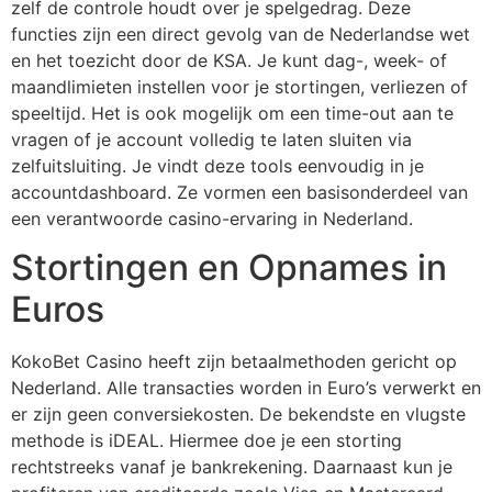
zelf de controle houdt over je spelgedrag. Deze
functies zijn een direct gevolg van de Nederlandse wet
en het toezicht door de KSA. Je kunt dag-, week- of
maandlimieten instellen voor je stortingen, verliezen of
speeltijd. Het is ook mogelijk om een time-out aan te
vragen of je account volledig te laten sluiten via
zelfuitsluiting. Je vindt deze tools eenvoudig in je
accountdashboard. Ze vormen een basisonderdeel van
een verantwoorde casino-ervaring in Nederland.
Stortingen en Opnames in
Euros
KokoBet Casino heeft zijn betaalmethoden gericht op
Nederland. Alle transacties worden in Euro’s verwerkt en
er zijn geen conversiekosten. De bekendste en vlugste
methode is iDEAL. Hiermee doe je een storting
rechtstreeks vanaf je bankrekening. Daarnaast kun je