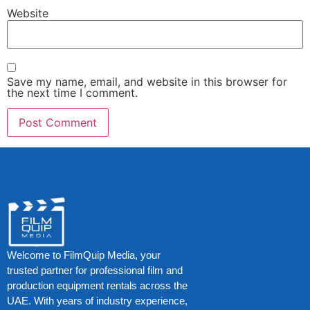
Website
Save my name, email, and website in this browser for
the next time I comment.
Welcome to FilmQuip Media, your
trusted partner for professional film and
production equipment rentals across the
UAE. With years of industry experience,