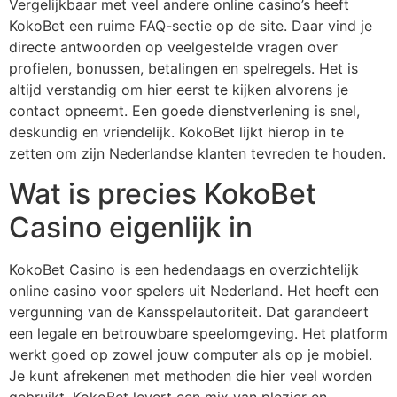
Vergelijkbaar met veel andere online casino’s heeft
KokoBet een ruime FAQ-sectie op de site. Daar vind je
directe antwoorden op veelgestelde vragen over
profielen, bonussen, betalingen en spelregels. Het is
altijd verstandig om hier eerst te kijken alvorens je
contact opneemt. Een goede dienstverlening is snel,
deskundig en vriendelijk. KokoBet lijkt hierop in te
zetten om zijn Nederlandse klanten tevreden te houden.
Wat is precies KokoBet
Casino eigenlijk in
KokoBet Casino is een hedendaags en overzichtelijk
online casino voor spelers uit Nederland. Het heeft een
vergunning van de Kansspelautoriteit. Dat garandeert
een legale en betrouwbare speelomgeving. Het platform
werkt goed op zowel jouw computer als op je mobiel.
Je kunt afrekenen met methoden die hier veel worden
gebruikt. KokoBet levert een mix van plezier en