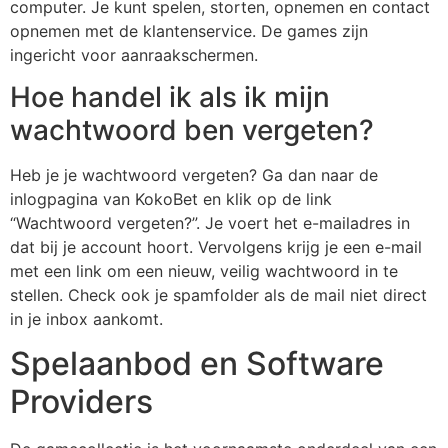
computer. Je kunt spelen, storten, opnemen en contact
opnemen met de klantenservice. De games zijn
ingericht voor aanraakschermen.
Hoe handel ik als ik mijn
wachtwoord ben vergeten?
Heb je je wachtwoord vergeten? Ga dan naar de
inlogpagina van KokoBet en klik op de link
“Wachtwoord vergeten?”. Je voert het e-mailadres in
dat bij je account hoort. Vervolgens krijg je een e-mail
met een link om een nieuw, veilig wachtwoord in te
stellen. Check ook je spamfolder als de mail niet direct
in je inbox aankomt.
Spelaanbod en Software
Providers