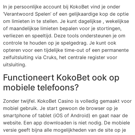
In je persoonlijke account bij KokoBet vind je onder
‘Verantwoord Spelen’ of een gelijkaardige kop de optie
om limieten in te stellen. Je kunt dagelijkse , wekelijkse
of maandelijkse limieten bepalen voor je stortingen,
verliezen en speeltijd. Deze tools ondersteunen je om
controle te houden op je spelgedrag. Je kunt ook
opteren voor een tijdelijke time-out of een permanente
zelfuitsluiting via Cruks, het centrale register voor
uitsluiting.
Functioneert KokoBet ook op
mobiele telefoons?
Zonder twijfel. KokoBet Casino is volledig gemaakt voor
mobiel gebruik. Je start gewoon de browser op je
smartphone of tablet (iOS of Android) en gaat naar de
website. Een app downloaden is niet nodig. De mobiele
versie geeft bijna alle mogelijkheden van de site op je