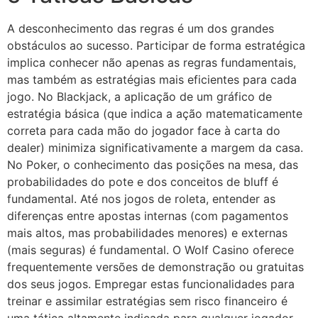
A desconhecimento das regras é um dos grandes
obstáculos ao sucesso. Participar de forma estratégica
implica conhecer não apenas as regras fundamentais,
mas também as estratégias mais eficientes para cada
jogo. No Blackjack, a aplicação de um gráfico de
estratégia básica (que indica a ação matematicamente
correta para cada mão do jogador face à carta do
dealer) minimiza significativamente a margem da casa.
No Poker, o conhecimento das posições na mesa, das
probabilidades do pote e dos conceitos de bluff é
fundamental. Até nos jogos de roleta, entender as
diferenças entre apostas internas (com pagamentos
mais altos, mas probabilidades menores) e externas
(mais seguras) é fundamental. O Wolf Casino oferece
frequentemente versões de demonstração ou gratuitas
dos seus jogos. Empregar estas funcionalidades para
treinar e assimilar estratégias sem risco financeiro é
uma tática altamente indicada para qualquer jogador