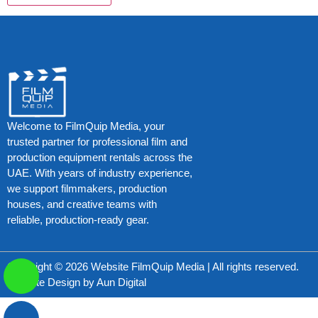
Welcome to FilmQuip Media, your
trusted partner for professional film and
production equipment rentals across the
UAE. With years of industry experience,
we support filmmakers, production
houses, and creative teams with
reliable, production-ready gear.
Copyright © 2026 Website FilmQuip Media | All rights reserved.
Website Design by
Aun Digital