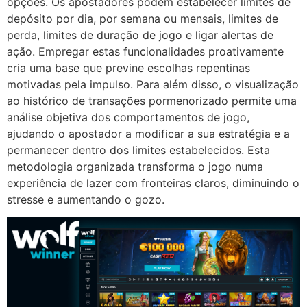
opções. Os apostadores podem estabelecer limites de
depósito por dia, por semana ou mensais, limites de
perda, limites de duração de jogo e ligar alertas de
ação. Empregar estas funcionalidades proativamente
cria uma base que previne escolhas repentinas
motivadas pela impulso. Para além disso, o visualização
ao histórico de transações pormenorizado permite uma
análise objetiva dos comportamentos de jogo,
ajudando o apostador a modificar a sua estratégia e a
permanecer dentro dos limites estabelecidos. Esta
metodologia organizada transforma o jogo numa
experiência de lazer com fronteiras claros, diminuindo o
stresse e aumentando o gozo.