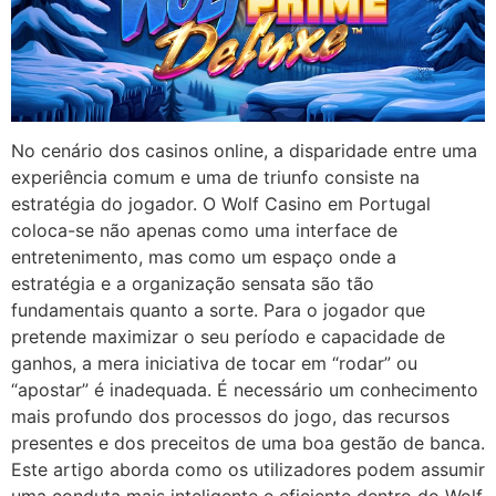
No cenário dos casinos online, a disparidade entre uma
experiência comum e uma de triunfo consiste na
estratégia do jogador. O Wolf Casino em Portugal
coloca-se não apenas como uma interface de
entretenimento, mas como um espaço onde a
estratégia e a organização sensata são tão
fundamentais quanto a sorte. Para o jogador que
pretende maximizar o seu período e capacidade de
ganhos, a mera iniciativa de tocar em “rodar” ou
“apostar” é inadequada. É necessário um conhecimento
mais profundo dos processos do jogo, das recursos
presentes e dos preceitos de uma boa gestão de banca.
Este artigo aborda como os utilizadores podem assumir