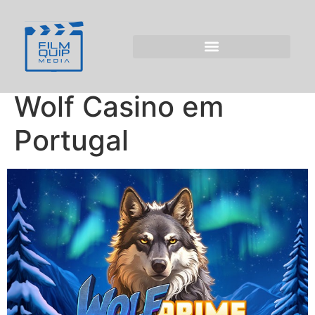
Jogue de Forma
Mais Astuta e Vença
Mais Velozmente no
Wolf Casino em
Portugal