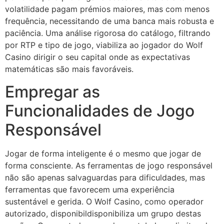
volatilidade pagam prémios maiores, mas com menos
frequência, necessitando de uma banca mais robusta e
paciência. Uma análise rigorosa do catálogo, filtrando
por RTP e tipo de jogo, viabiliza ao jogador do Wolf
Casino dirigir o seu capital onde as expectativas
matemáticas são mais favoráveis.
Empregar as
Funcionalidades de Jogo
Responsável
Jogar de forma inteligente é o mesmo que jogar de
forma consciente. As ferramentas de jogo responsável
não são apenas salvaguardas para dificuldades, mas
ferramentas que favorecem uma experiência
sustentável e gerida. O Wolf Casino, como operador
autorizado, disponibildisponibiliza um grupo destas