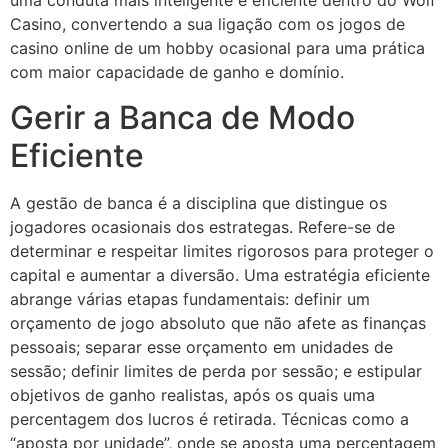
uma conduta mais inteligente e eficiente dentro do Wolf
Casino, convertendo a sua ligação com os jogos de
casino online de um hobby ocasional para uma prática
com maior capacidade de ganho e domínio.
Gerir a Banca de Modo
Eficiente
A gestão de banca é a disciplina que distingue os
jogadores ocasionais dos estrategas. Refere-se de
determinar e respeitar limites rigorosos para proteger o
capital e aumentar a diversão. Uma estratégia eficiente
abrange várias etapas fundamentais: definir um
orçamento de jogo absoluto que não afete as finanças
pessoais; separar esse orçamento em unidades de
sessão; definir limites de perda por sessão; e estipular
objetivos de ganho realistas, após os quais uma
percentagem dos lucros é retirada. Técnicas como a
“aposta por unidade”, onde se aposta uma percentagem