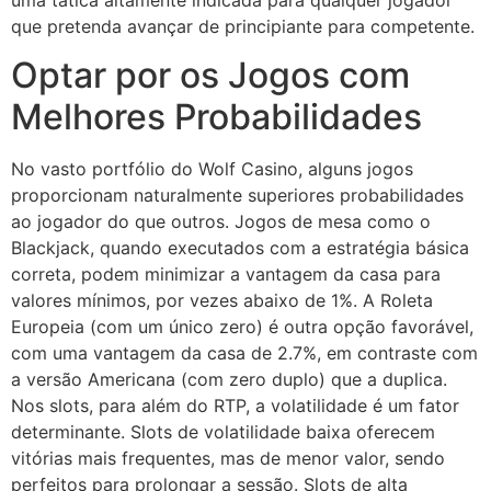
que pretenda avançar de principiante para competente.
Optar por os Jogos com
Melhores Probabilidades
No vasto portfólio do Wolf Casino, alguns jogos
proporcionam naturalmente superiores probabilidades
ao jogador do que outros. Jogos de mesa como o
Blackjack, quando executados com a estratégia básica
correta, podem minimizar a vantagem da casa para
valores mínimos, por vezes abaixo de 1%. A Roleta
Europeia (com um único zero) é outra opção favorável,
com uma vantagem da casa de 2.7%, em contraste com
a versão Americana (com zero duplo) que a duplica.
Nos slots, para além do RTP, a volatilidade é um fator
determinante. Slots de volatilidade baixa oferecem
vitórias mais frequentes, mas de menor valor, sendo
perfeitos para prolongar a sessão. Slots de alta