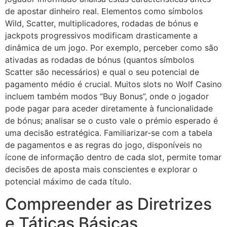
de apostar dinheiro real. Elementos como símbolos
Wild, Scatter, multiplicadores, rodadas de bónus e
jackpots progressivos modificam drasticamente a
dinâmica de um jogo. Por exemplo, perceber como são
ativadas as rodadas de bónus (quantos símbolos
Scatter são necessários) e qual o seu potencial de
pagamento médio é crucial. Muitos slots no Wolf Casino
incluem também modos “Buy Bonus”, onde o jogador
pode pagar para aceder diretamente à funcionalidade
de bónus; analisar se o custo vale o prémio esperado é
uma decisão estratégica. Familiarizar-se com a tabela
de pagamentos e as regras do jogo, disponíveis no
ícone de informação dentro de cada slot, permite tomar
decisões de aposta mais conscientes e explorar o
potencial máximo de cada título.
Compreender as Diretrizes
e Táticas Básicas