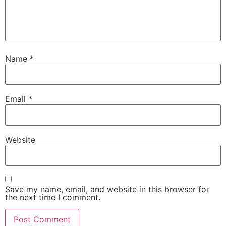
Name
*
Email
*
Website
Save my name, email, and website in this browser for
the next time I comment.