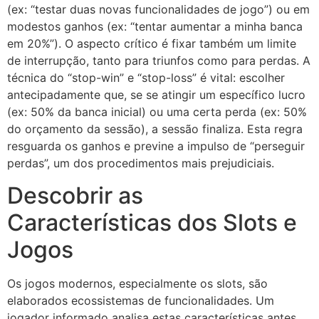
(ex: “testar duas novas funcionalidades de jogo”) ou em
modestos ganhos (ex: “tentar aumentar a minha banca
em 20%”). O aspecto crítico é fixar também um limite
de interrupção, tanto para triunfos como para perdas. A
técnica do “stop-win” e “stop-loss” é vital: escolher
antecipadamente que, se se atingir um específico lucro
(ex: 50% da banca inicial) ou uma certa perda (ex: 50%
do orçamento da sessão), a sessão finaliza. Esta regra
resguarda os ganhos e previne a impulso de “perseguir
perdas”, um dos procedimentos mais prejudiciais.
Descobrir as
Características dos Slots e
Jogos
Os jogos modernos, especialmente os slots, são
elaborados ecossistemas de funcionalidades. Um
jogador informado analisa estas características antes