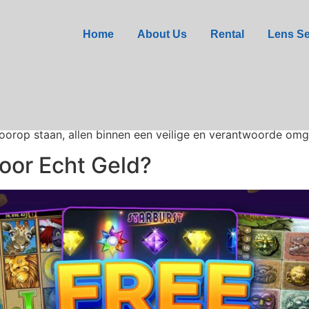
chte Mensen bij Holylu
Home
About Us
Rental
Lens Se
vertrouwd
. Hier draait alles om eerlijk en spannend spelen m
ol actie, met een echte kans op aantrekkelijke beloningen.
zit met de beste spellen van gerenommeerde ontwikkelaars.
voorop staan, allen binnen een veilige en verantwoorde omg
oor Echt Geld?