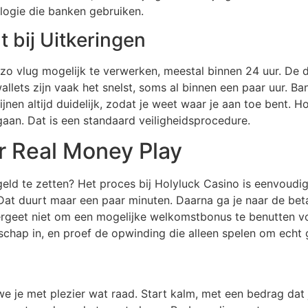
logie die banken gebruiken.
bij Uitkeringen
vlug mogelijk te verwerken, meestal binnen 24 uur. De daa
wallets zijn vaak het snelst, soms al binnen een paar uur.
nen altijd duidelijk, zodat je weet waar je aan toe bent. 
an. Dat is een standaard veiligheidsprocedure.
r Real Money Play
geld te zetten? Het proces bij Holyluck Casino is eenvoudi
Dat duurt maar een paar minuten. Daarna ga je naar de bet
rgeet niet om een mogelijke welkomstbonus te benutten voo
schap in, en proef de opwinding die alleen spelen om echt g
e je met plezier wat raad. Start kalm, met een bedrag dat 