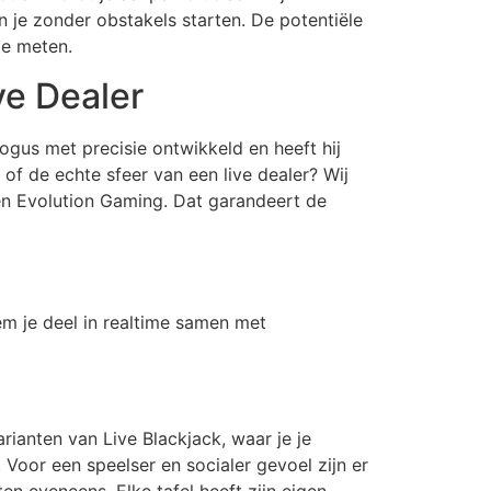
 je zonder obstakels starten. De potentiële
te meten.
ve Dealer
ogus met precisie ontwikkeld en heeft hij
 of de echte sfeer van een live dealer? Wij
en Evolution Gaming. Dat garandeert de
em je deel in realtime samen met
arianten van Live Blackjack, waar je je
. Voor een speelser en socialer gevoel zijn er