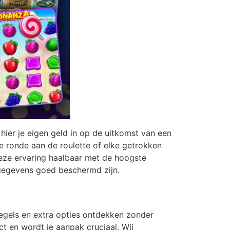
 hier je eigen geld in op de uitkomst van een
ke ronde aan de roulette of elke getrokken
deze ervaring haalbaar met de hoogste
 gegevens goed beschermd zijn.
regels en extra opties ontdekken zonder
ct en wordt je aanpak cruciaal. Wij