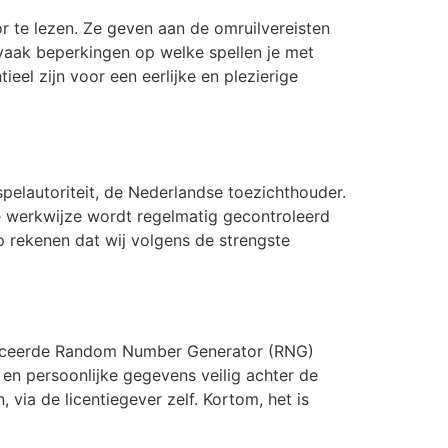
r te lezen. Ze geven aan de omruilvereisten
vaak beperkingen op welke spellen je met
eel zijn voor een eerlijke en plezierige
pelautoriteit, de Nederlandse toezichthouder.
ze werkwijze wordt regelmatig gecontroleerd
 rekenen dat wij volgens de strengste
rtificeerde Random Number Generator (RNG)
 en persoonlijke gegevens veilig achter de
 via de licentiegever zelf. Kortom, het is