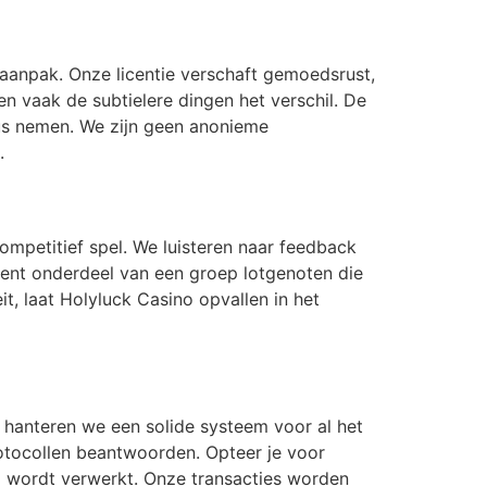
 aanpak. Onze licentie verschaft gemoedsrust,
 vaak de subtielere dingen het verschil. De
ieus nemen. We zijn geen anonieme
.
mpetitief spel. We luisteren naar feedback
bent onderdeel van een groep lotgenoten die
t, laat Holyluck Casino opvallen in het
 hanteren we een solide systeem voor al het
rotocollen beantwoorden. Opteer je voor
d wordt verwerkt. Onze transacties worden