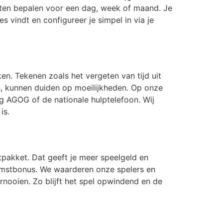
ieten bepalen voor een dag, week of maand. Je
es vindt en configureer je simpel in via je
en. Tekenen zoals het vergeten van tijd uit
s, kunnen duiden op moeilijkheden. Op onze
g AGOG of de nationale hulptelefoon. Wij
is.
tpakket. Dat geeft je meer speelgeld en
omstbonus. We waarderen onze spelers en
nooien. Zo blijft het spel opwindend en de