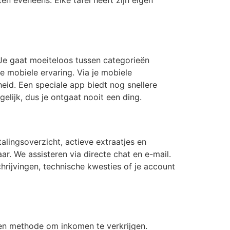
n eveneens. Elke tafel heeft zijn eigen
. Je gaat moeiteloos tussen categorieën
de mobiele ervaring. Via je mobiele
id. Een speciale app biedt nog snellere
elijk, dus je ontgaat nooit een ding.
alingsoverzicht, actieve extraatjes en
r. We assisteren via directe chat en e-mail.
rijvingen, technische kwesties of je account
een methode om inkomen te verkrijgen.