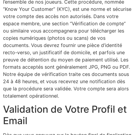
l’ensemble de nos joueurs. Cette procédure, nommée
“Know Your Customer” (KYC), est une norme et sécurise
votre compte des accès non autorisés. Dans votre
espace membre, une section “Vérification de compte”
ou similaire vous accompagnera pour télécharger les
copies numériques (photos ou scans) de vos
documents. Vous devrez fournir une pièce d’identité
recto-verso, un justificatif de domicile, et parfois une
preuve de détention du moyen de paiement utilisé. Les
formats acceptés sont généralement JPG, PNG ou PDF.
Notre équipe de vérification traite ces documents sous
24 à 48 heures, et vous recevrez une notification dès
que la procédure sera validée. Votre compte sera alors
totalement opérationnel.
Validation de Votre Profil et
Email