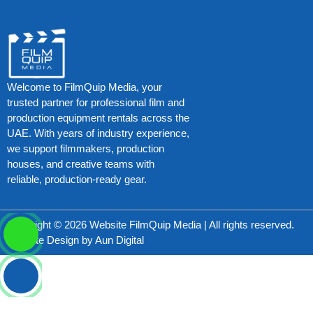
Welcome to FilmQuip Media, your
trusted partner for professional film and
production equipment rentals across the
UAE. With years of industry experience,
we support filmmakers, production
houses, and creative teams with
reliable, production-ready gear.
Copyright © 2026 Website FilmQuip Media | All rights reserved.
Website Design by
Aun Digital