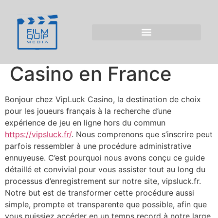
Guide d’Inscription :
Procédure Étape par
Étape pour VipLuck
Casino en France
Bonjour chez VipLuck Casino, la destination de choix
pour les joueurs français à la recherche d’une
expérience de jeu en ligne hors du commun
https://vipsluck.fr/
. Nous comprenons que s’inscrire peut
parfois ressembler à une procédure administrative
ennuyeuse. C’est pourquoi nous avons conçu ce guide
détaillé et convivial pour vous assister tout au long du
processus d’enregistrement sur notre site, vipsluck.fr.
Notre but est de transformer cette procédure aussi
simple, prompte et transparente que possible, afin que
vous puissiez accéder en un temps record à notre large