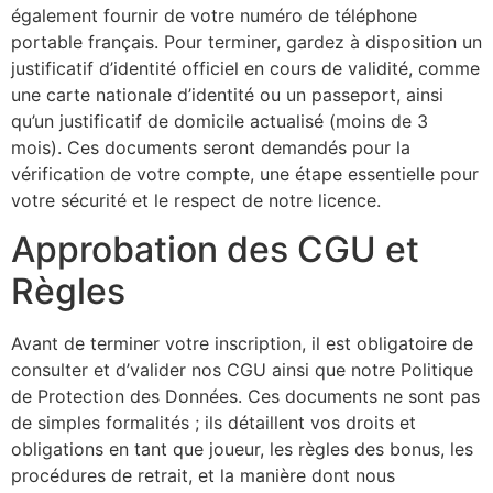
également fournir de votre numéro de téléphone
portable français. Pour terminer, gardez à disposition un
justificatif d’identité officiel en cours de validité, comme
une carte nationale d’identité ou un passeport, ainsi
qu’un justificatif de domicile actualisé (moins de 3
mois). Ces documents seront demandés pour la
vérification de votre compte, une étape essentielle pour
votre sécurité et le respect de notre licence.
Approbation des CGU et
Règles
Avant de terminer votre inscription, il est obligatoire de
consulter et d’valider nos CGU ainsi que notre Politique
de Protection des Données. Ces documents ne sont pas
de simples formalités ; ils détaillent vos droits et
obligations en tant que joueur, les règles des bonus, les
procédures de retrait, et la manière dont nous