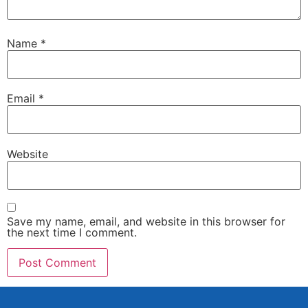
Name
*
Email
*
Website
Save my name, email, and website in this browser for
the next time I comment.