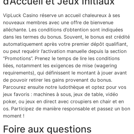
d’Accueil et Jeux Initiaux
VipLuck Casino réserve un accueil chaleureux à ses
nouveaux membres avec une offre de bienvenue
alléchante. Les conditions d’obtention sont indiquées
dans les termes du bonus. Souvent, le bonus est crédité
automatiquement après votre premier dépôt qualifiant,
ou peut requérir l’activation manuelle depuis la section
“Promotions”. Prenez le temps de lire les conditions
liées, notamment les exigences de mise (wagering
requirements), qui définissent le montant à jouer avant
de pouvoir retirer les gains provenant du bonus.
Parcourez ensuite notre ludothèque et optez pour vos
jeux favoris : machines à sous, jeux de table, vidéo
poker, ou jeux en direct avec croupiers en chair et en
os. Participez de manière responsable et passez un bon
moment !
Foire aux questions