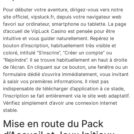
Pour débuter votre aventure, dirigez-vous vers notre
site officiel, vipsluck.fr, depuis votre navigateur web
favori sur ordinateur, smartphone ou tablette. La page
d’accueil de VipLuck Casino est pensée pour être
intuitive et vous guider naturellement. Repérez le
bouton d’inscription, habituellement très visible et
coloré, intitulé “S’inscrire”, “Créer un compte” ou
“Rejoindre”. Il se trouve habituellement en haut à droite
de l’écran. En cliquant sur ce bouton, une fenêtre ou un
formulaire dédié s’ouvrira immédiatement, vous invitant
à saisir vos premières informations. Il n’est pas
indispensable de télécharger d’application à ce stade,
l’inscription se fait entièrement via le site web adaptatif.
Vérifiez simplement d’avoir une connexion internet
stable.
Mise en route du Pack