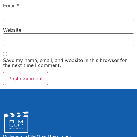
Email
*
Website
Save my name, email, and website in this browser for
the next time I comment.
Welcome to FilmQuip Media, your