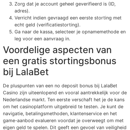
Zorg dat je account geheel geverifieerd is (ID,
adres).
Verricht indien gevraagd een eerste storting met
echt geld (verificatiestorting).
Ga naar de kassa, selecteer je opnamemethode en
leg voor een aanvraag in.
Voordelige aspecten van
een gratis stortingsbonus
bij LalaBet
De pluspunten van een no deposit bonus bij LalaBet
Casino zijn uiteenlopend en vooral aantrekkelijk voor de
Nederlandse markt. Ten eerste verschaft het je de kans
om het casinoplatform uitgebreid te testen. Je kunt de
navigatie, betalingsmethoden, klantenservice en het
game-aanbod evalueren voordat je overweegt om met
eigen geld te spelen. Dit geeft een gevoel van veiligheid