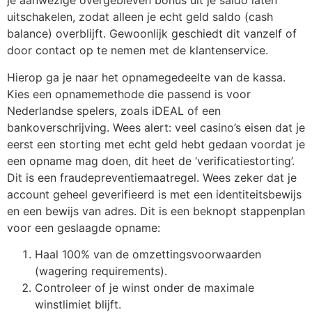
je aanwezige overgebleven bonus uit je saldo laten
uitschakelen, zodat alleen je echt geld saldo (cash
balance) overblijft. Gewoonlijk geschiedt dit vanzelf of
door contact op te nemen met de klantenservice.
Hierop ga je naar het opnamegedeelte van de kassa.
Kies een opnamemethode die passend is voor
Nederlandse spelers, zoals iDEAL of een
bankoverschrijving. Wees alert: veel casino’s eisen dat je
eerst een storting met echt geld hebt gedaan voordat je
een opname mag doen, dit heet de ‘verificatiestorting’.
Dit is een fraudepreventiemaatregel. Wees zeker dat je
account geheel geverifieerd is met een identiteitsbewijs
en een bewijs van adres. Dit is een beknopt stappenplan
voor een geslaagde opname:
Haal 100% van de omzettingsvoorwaarden
(wagering requirements).
Controleer of je winst onder de maximale
winstlimiet blijft.