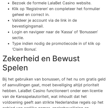
Bezoek de formele LalaBet Casino website.
Klik op ‘Registreren’ en completeer het formulier
geheel en correct in.
Valideer je account via de link in de
bevestigingsmail.
Login en navigeer naar de ‘Kassa’ of ‘Bonussen’
sectie.
Type indien nodig de promotiecode in of klik op
‘Claim Bonus’.
Zekerheid en Bewust
Spelen
Bij het gebruiken van bonussen, of het nu om gratis geld
of aanvullingen gaat, moet beveiliging altijd prioriteit
hebben. LalaBet Casino functioneert onder een licentie
van de Kansspelautoriteit, wat inhoudt dat het
voldoening geeft aan strikte Nederlandse regels op het