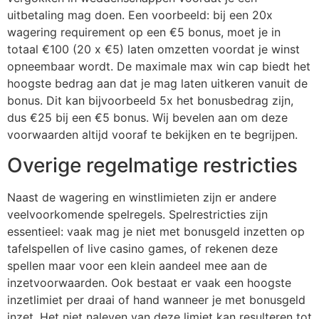
uitbetaling mag doen. Een voorbeeld: bij een 20x
wagering requirement op een €5 bonus, moet je in
totaal €100 (20 x €5) laten omzetten voordat je winst
opneembaar wordt. De maximale max win cap biedt het
hoogste bedrag aan dat je mag laten uitkeren vanuit de
bonus. Dit kan bijvoorbeeld 5x het bonusbedrag zijn,
dus €25 bij een €5 bonus. Wij bevelen aan om deze
voorwaarden altijd vooraf te bekijken en te begrijpen.
Overige regelmatige restricties
Naast de wagering en winstlimieten zijn er andere
veelvoorkomende spelregels. Spelrestricties zijn
essentieel: vaak mag je niet met bonusgeld inzetten op
tafelspellen of live casino games, of rekenen deze
spellen maar voor een klein aandeel mee aan de
inzetvoorwaarden. Ook bestaat er vaak een hoogste
inzetlimiet per draai of hand wanneer je met bonusgeld
inzet. Het niet naleven van deze limiet kan resulteren tot