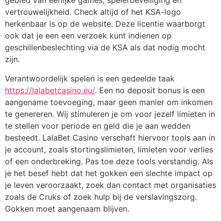
gebied van eerlijke games, spelerbeveiliging en
vertrouwelijkheid. Check altijd of het KSA-logo
herkenbaar is op de website. Deze licentie waarborgt
ook dat je een een verzoek kunt indienen op
geschillenbeslechting via de KSA als dat nodig mocht
zijn.
Verantwoordelijk spelen is een gedeelde taak
https://lalabetcasino.eu/
. Een no deposit bonus is een
aangename toevoeging, maar geen manier om inkomen
te genereren. Wij stimuleren je om voor jezelf limieten in
te stellen voor periode en geld die je aan wedden
besteedt. LalaBet Casino verschaft hiervoor tools aan in
je account, zoals stortingslimieten, limieten voor verlies
of een onderbreking. Pas toe deze tools verstandig. Als
je het besef hebt dat het gokken een slechte impact op
je leven veroorzaakt, zoek dan contact met organisaties
zoals de Cruks of zoek hulp bij de verslavingszorg.
Gokken moet aangenaam blijven.