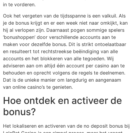
in te vorderen.
Ook het vergeten van de tijdsspanne is een valkuil. Als
je de bonus krijgt en er een week niet naar omkijkt, kan
hij al verlopen zijn. Daarnaast pogen sommige spelers
‘bonushoppen’ door verschillende accounts aan te
maken voor dezelfde bonus. Dit is strikt ontoelaatbaar
en resulteert tot rechtstreekse beëindiging van alle
accounts en het blokkeren van alle tegoeden. Wij
adviseren aan om altijd één account per casino aan te
behouden en oprecht volgens de regels te deelnemen.
Dat is de unieke manier om langdurig en aangenaam
van online casino’s te genieten.
Hoe ontdek en activeer de
bonus?
Het lokaliseren en activeren van de no deposit bonus bij
LalaBet Casino is een simpel proces, maar het vraagt