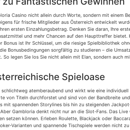
or zu Fantastischen Gewinnen
bloria Casino nicht allein durch Worte, sondern mit einem 
igens für frische Mitglieder aus Österreich entwickelt wurd
Ihren ersten Einzahlungsbetrag. Denken Sie daran, Ihre erst
nsatzmittel und mehr Chancen auf den Haupttreffer bietet. H
 Bonus ist Ihr Schlüssel, um die riesige Spielbibliothek o
 die Bonusbedingungen sorgfältig zu studieren – die Umsat
. So legen Sie los Sie nicht allein mit Elan, sondern auch 
sterreichische Spieloase
t schlichtweg atemberaubend und wirkt wie eine individuell
e von Titeln durchforstet und sind von der Bandbreite und
s mit spannenden Storylines bis hin zu steigenden Jackpot-
. Aber Gambloria denkt nicht nur an die Slot-Fans. Das Live
hen setzen können. Erleben Roulette, Blackjack oder Baccara
Poker-Varianten und spannende Tischspiele werden nicht zu 