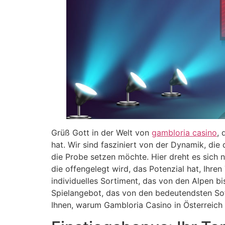
Grüß Gott in der Welt von
gambloria casino
, 
hat. Wir sind fasziniert von der Dynamik, die 
die Probe setzen möchte. Hier dreht es sich n
die offengelegt wird, das Potenzial hat, Ihr
individuelles Sortiment, das von den Alpen bis
Spielangebot, das von den bedeutendsten Sof
Ihnen, warum Gambloria Casino in Österreich m