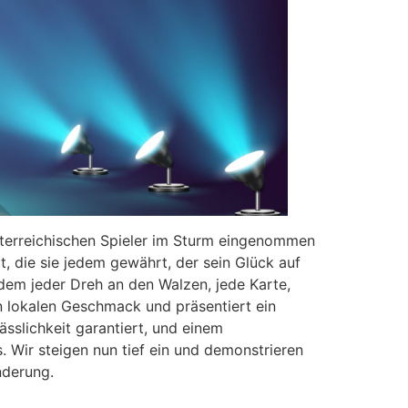
sterreichischen Spieler im Sturm eingenommen
it, die sie jedem gewährt, der sein Glück auf
 dem jeder Dreh an den Walzen, jede Karte,
n lokalen Geschmack und präsentiert ein
ässlichkeit garantiert, und einem
 Wir steigen nun tief ein und demonstrieren
nderung.