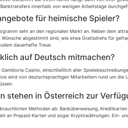
Banktransfers innerhalb von wenigen Arbeitstage durchgef
ngebote für heimische Spieler?
 Programm sehr an den regionalen Markt an. Neben dem at
re Wünsche abgestimmt sind, wie etwa Gratisdrehs für gefrag
zudem dauerhafte Treue.
irklich auf Deutsch mitmachen?
 Gambloria Casino, einschließlich aller Spielebeschreibun
ce wird von deutschsprachigen Mitarbeitern rund um die Uh
üssen.
 stehen in Österreich zur Verfü
gebrauchlichen Methoden ab: Banküberweisung, Kreditkarten
wahl an Prepaid-Karten und sogar Kryptowährungen. Ein- un