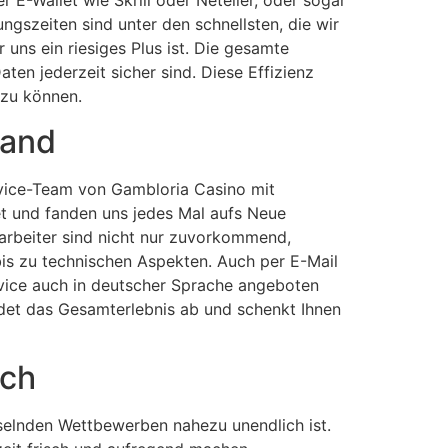
 E-Wallet wie Skrill oder Neteller, oder sogar
gszeiten sind unter den schnellsten, die wir
ns ein riesiges Plus ist. Die gesamte
en jederzeit sicher sind. Diese Effizienz
 zu können.
Hand
rvice-Team von Gambloria Casino mit
 und fanden uns jedes Mal aufs Neue
tarbeiter sind nicht nur zuvorkommend,
is zu technischen Aspekten. Auch per E-Mail
rvice auch in deutscher Sprache angeboten
ndet das Gesamterlebnis ab und schenkt Ihnen
ich
selnden Wettbewerben nahezu unendlich ist.