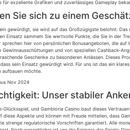
e für exzellente Grafiken und zuverlässiges Gameplay bekan
n Sie sich zu einem Geschä
llein gewürdigt, sie wird auf das Großzügigste belohnt. D
n Einsatz sammeln Sie wertvolle Punkte, die Sie in der Tre
 sprechen hier von persönlichen Bonusangeboten, die auf I
re Gewinnausschüttungen und von speziellen Cashback-Angeb
erraschende Geschenke zu besonderen Anlässen. Dieses Pr
 dass sein Einsatz gewürdigt wird. Für uns ist das ein klare
rn aufbauen möchte.
tigkeit: Unser stabiler Anke
ne-Glücksspiel, und Gambloria Casino baut dieses Vertraue
uf diese Aspekte und können mit Freude mitteilen, dass Gamb
ie strenge regulatorische Vorschriften garantiert. Alle mo
rt. Noch wesentlicher ist uns die Fairness der Spiele: Di