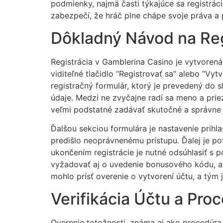
podmienky, najmä časti týkajúce sa registrá
zabezpečí, že hráč plne chápe svoje práva a p
Dôkladný Návod na Reg
Registrácia v Gamblerina Casino je vytvorená 
viditeľné tlačidlo “Registrovať sa” alebo “Vyt
registračný formulár, ktorý je prevedený do 
údaje. Medzi ne zvyčajne radí sa meno a prie
veľmi podstatné zadávať skutočné a správne 
Ďalšou sekciou formulára je nastavenie prihl
predišlo neoprávnenému prístupu. Ďalej je po
ukončením registrácie je nutné odsúhlasiť s 
vyžadovať aj o uvedenie bonusového kódu, ak
mohlo prísť overenie o vytvorení účtu, a tým
Verifikácia Účtu a Pro
Overenie totožnosti, známa aj ako procedúra