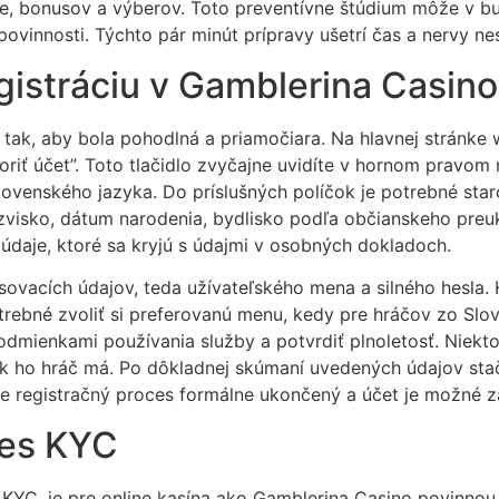
cie, bonusov a výberov. Toto preventívne štúdium môže v 
ovinnosti. Týchto pár minút prípravy ušetrí čas a nervy ne
istráciu v Gamblerina Casino
tak, aby bola pohodlná a priamočiara. Na hlavnej stránke we
voriť účet”. Toto tlačidlo zvyčajne uvidíte v hornom pravom 
slovenského jazyka. Do príslušných políčok je potrebné st
zvisko, dátum narodenia, bydlisko podľa občianskeho preuk
údaje, ktoré sa kryjú s údajmi v osobných dokladoch.
asovacích údajov, teda užívateľského mena a silného hesla.
trebné zvoliť si preferovanú menu, kedy pre hráčov zo Slo
podmienkami používania služby a potvrdiť plnoletosť. Niekt
 ho hráč má. Po dôkladnej skúmaní uvedených údajov stačí
 je registračný proces formálne ukončený a účet je možné z
ces KYC
 KYC, je pre online kasína ako Gamblerina Casino povinn