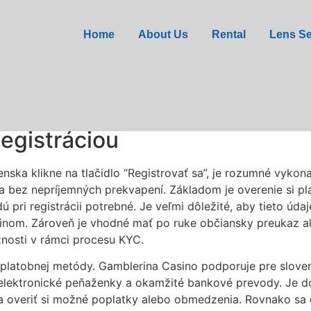
 – Návod na registráciu
Home
About Us
Rental
Lens Se
 rozhodujúcim krokom pre každého hráča z krajiny, ktorý c
 stíha čoraz populárnejšou destináciou
egistráciou
enska klikne na tlačidlo “Registrovať sa”, je rozumné vykon
a bez nepríjemných prekvapení. Základom je overenie si p
ú pri registrácii potrebné. Je veľmi dôležité, aby tieto úda
asinom. Zároveň je vhodné mať po ruke občiansky preukaz a
nosti v rámci procesu KYC.
platobnej metódy. Gamblerina Casino podporuje pre slov
elektronické peňaženky a okamžité bankové prevody. Je d
, a overiť si možné poplatky alebo obmedzenia. Rovnako s