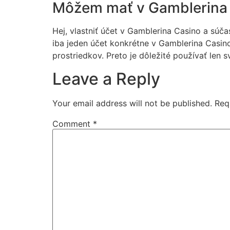
Môžem mať v Gamblerina C
Hej, vlastniť účet v Gamblerina Casino a súča
iba jeden účet konkrétne v Gamblerina Casin
prostriedkov. Preto je dôležité používať len s
Leave a Reply
Your email address will not be published.
Req
Comment
*