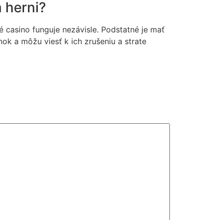
 herni?
é casino funguje nezávisle. Podstatné je mať
k a môžu viesť k ich zrušeniu a strate