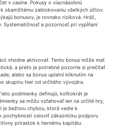
účet v casine. Pokusy o viacnásobnú
ú k okamžitému zablokovaniu všetkých účtov.
týkajú bonusov, je rovnako riziková. Hráč,
. Systematičnosť a pozornosť pri vypĺňaní
ácii vhodne aktivovať. Tento bonus môže mať
cká, a preto je potrebné pozorne si prečítať
ade, alebo sa bonus uplatní kliknutím na
bo skupinu hier od určitého vývojára.
ieto podmienky definujú, koľkokrát je
dmienky sa môžu vzťahovať len na určité hry,
l je bežnou chybou, ktorá vedie k
k pochybností osloviť zákaznícku podporu
tívny prírastok k hernému kapitálu.