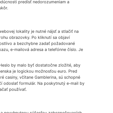
budúcnosti predísť nedorozumeniam a
skôr.
bovej lokality je nutné nájsť a stlačiť na
rohu obrazovky. Po kliknutí sa objaví
arostlivo a bezchybne zadať požadované
azu, e-mailová adresa a telefónne číslo. Je
 Heslo by malo byť dostatočne zložité, aby
venska je logickou možnosťou euro. Pred
oré casiny, včítane Gamblerina, sú schopné
 odoslať formulár. Na poskytnutý e-mail by
ačať používať.
ou a nevyhnutnou súčasťou zabezpečovacích