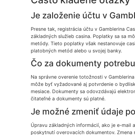
Je založenie účtu v Gamb
Presne tak, registrácia účtu v Gamblerina Cas
základných služieb casina. Poplatky sa sa môž
metódy. Tieto poplatky však nestanovuje casin
platobných metód alebo u svojej banky.
Čo za dokumenty potrebu
Na správne overenie totožnosti v Gamblerina
môže byť vyžadované aj potvrdenie o bydlisku
mesiace. Dokumenty sa odovzdávajú elektron
čitateľné a dokumenty sú platné.
Je možné zmeniť údaje po
Úpravu základných informácií, ako je e-mail 
poskytnutí overovacích dokumentov. Zmena m