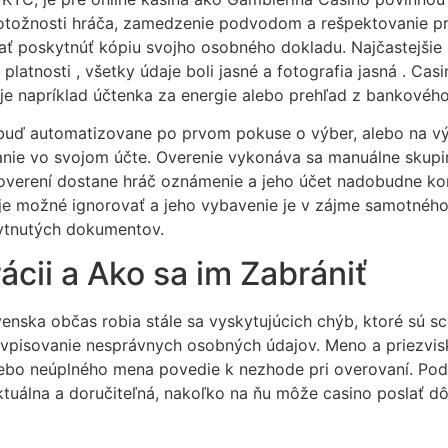
totožnosti hráča, zamedzenie podvodom a rešpektovanie pr
vať poskytnúť kópiu svojho osobného dokladu. Najčastejšie
latnosti , všetky údaje boli jasné a fotografia jasná . Cas
 je napríklad účtenka za energie alebo prehľad z bankového
 buď automatizovane po prvom pokuse o výber, alebo na vý
ie vo svojom účte. Overenie vykonáva sa manuálne skup
overení dostane hráč oznámenie a jeho účet nadobudne ko
e je možné ignorovať a jeho vybavenie je v zájme samotnéh
kytnutých dokumentov.
ácii a Ako sa im Zabrániť
lovenska občas robia stále sa vyskytujúcich chýb, ktoré sú 
 vpisovanie nesprávnych osobných údajov. Meno a priezvi
 alebo neúplného mena povedie k nezhode pri overovaní. Po
aktuálna a doručiteľná, nakoľko na ňu môže casino poslať d