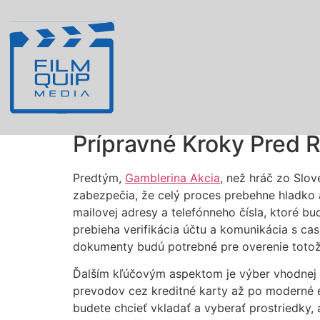
Gamblerina Casino
Slovenska
Registrácia v internetovom kasíne je prvým a
Gamblerina Casino sa pre slovenských hráčov
Prípravné Kroky Pred R
Predtým,
Gamblerina Akcia
, než hráč zo Slov
zabezpečia, že celý proces prebehne hladko 
mailovej adresy a telefónneho čísla, ktoré bud
prebieha verifikácia účtu a komunikácia s c
dokumenty budú potrebné pre overenie totož
Ďalším kľúčovým aspektom je výber vhodnej 
prevodov cez kreditné karty až po moderné 
budete chcieť vkladať a vyberať prostriedky