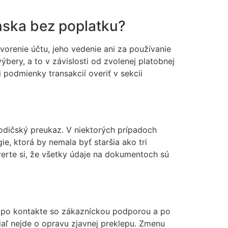
nska bez poplatku?
tvorenie účtu, jeho vedenie ani za používanie
bery, a to v závislosti od zvolenej platobnej
 podmienky transakcií overiť v sekcii
odičský preukaz. V niektorých prípadoch
e, ktorá by nemala byť staršia ako tri
rte si, že všetky údaje na dokumentoch sú
len po kontakte so zákazníckou podporou a po
ľ nejde o opravu zjavnej preklepu. Zmenu