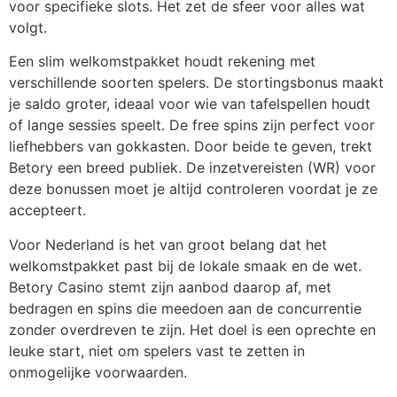
voor specifieke slots. Het zet de sfeer voor alles wat
volgt.
Een slim welkomstpakket houdt rekening met
verschillende soorten spelers. De stortingsbonus maakt
je saldo groter, ideaal voor wie van tafelspellen houdt
of lange sessies speelt. De free spins zijn perfect voor
liefhebbers van gokkasten. Door beide te geven, trekt
Betory een breed publiek. De inzetvereisten (WR) voor
deze bonussen moet je altijd controleren voordat je ze
accepteert.
Voor Nederland is het van groot belang dat het
welkomstpakket past bij de lokale smaak en de wet.
Betory Casino stemt zijn aanbod daarop af, met
bedragen en spins die meedoen aan de concurrentie
zonder overdreven te zijn. Het doel is een oprechte en
leuke start, niet om spelers vast te zetten in
onmogelijke voorwaarden.