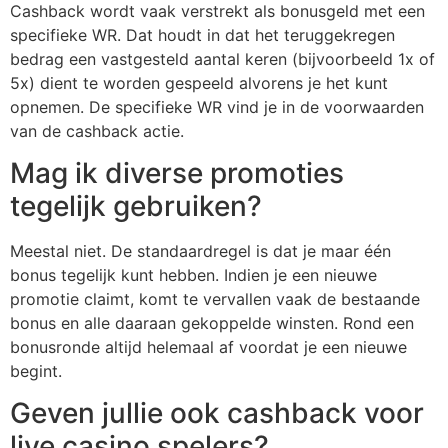
Cashback wordt vaak verstrekt als bonusgeld met een
specifieke WR. Dat houdt in dat het teruggekregen
bedrag een vastgesteld aantal keren (bijvoorbeeld 1x of
5x) dient te worden gespeeld alvorens je het kunt
opnemen. De specifieke WR vind je in de voorwaarden
van de cashback actie.
Mag ik diverse promoties
tegelijk gebruiken?
Meestal niet. De standaardregel is dat je maar één
bonus tegelijk kunt hebben. Indien je een nieuwe
promotie claimt, komt te vervallen vaak de bestaande
bonus en alle daaraan gekoppelde winsten. Rond een
bonusronde altijd helemaal af voordat je een nieuwe
begint.
Geven jullie ook cashback voor
live casino spelers?