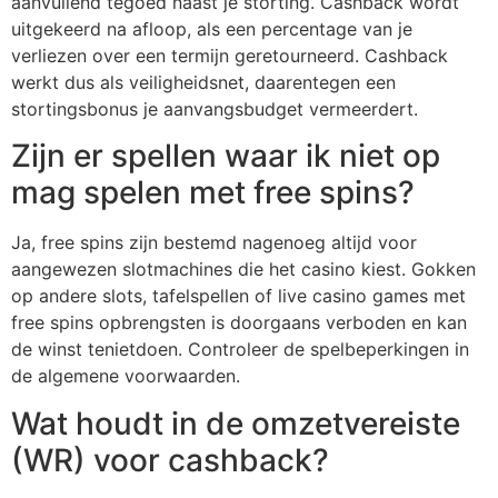
aanvullend tegoed naast je storting. Cashback wordt
uitgekeerd na afloop, als een percentage van je
verliezen over een termijn geretourneerd. Cashback
werkt dus als veiligheidsnet, daarentegen een
stortingsbonus je aanvangsbudget vermeerdert.
Zijn er spellen waar ik niet op
mag spelen met free spins?
Ja, free spins zijn bestemd nagenoeg altijd voor
aangewezen slotmachines die het casino kiest. Gokken
op andere slots, tafelspellen of live casino games met
free spins opbrengsten is doorgaans verboden en kan
de winst tenietdoen. Controleer de spelbeperkingen in
de algemene voorwaarden.
Wat houdt in de omzetvereiste
(WR) voor cashback?