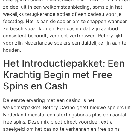
ze deel uit in een welkomstaanbieding, soms zijn het
wekelijks terugkerende acties of een cadeau voor je
feestdag. Het is aan de speler om te snappen wanneer
ze beschikbaar komen. Een casino dat zijn aanbod
consistent behoudt, verdient vertrouwen. Betory lijkt
voor zijn Nederlandse spelers een duidelijke lijn aan te
houden.
Het Introductiepakket: Een
Krachtig Begin met Free
Spins en Cash
De eerste ervaring met een casino is het
welkomstpakket. Betory Casino geeft nieuwe spelers uit
Nederland meestal een stortingsbonus plus een aantal
free spins. Deze mix biedt direct voordeel: extra
speelgeld om het casino te verkennen en free spins