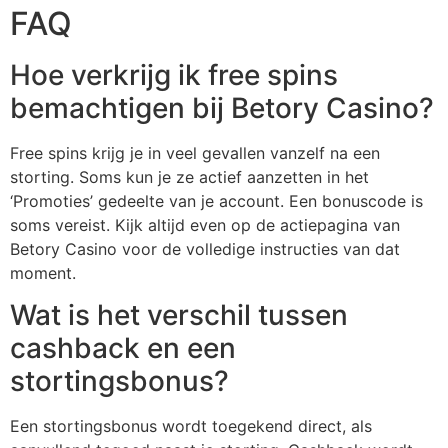
FAQ
Hoe verkrijg ik free spins
bemachtigen bij Betory Casino?
Free spins krijg je in veel gevallen vanzelf na een
storting. Soms kun je ze actief aanzetten in het
‘Promoties’ gedeelte van je account. Een bonuscode is
soms vereist. Kijk altijd even op de actiepagina van
Betory Casino voor de volledige instructies van dat
moment.
Wat is het verschil tussen
cashback en een
stortingsbonus?
Een stortingsbonus wordt toegekend direct, als