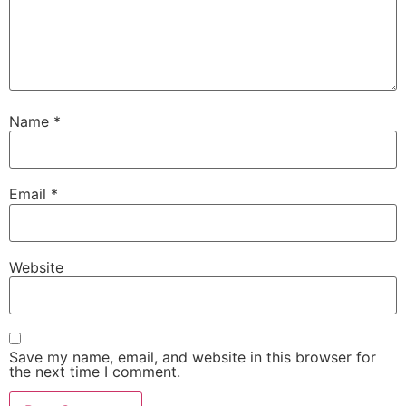
Name
*
Email
*
Website
Save my name, email, and website in this browser for
the next time I comment.