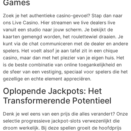
Games
Zoek je het authentieke casino-gevoel? Stap dan naar
ons Live Casino. Hier streamen we live dealers live
vanuit een studio naar jouw scherm. Je bekijkt de
kaarten gemengd worden, het roulettewiel draaien. Je
kunt via de chat communiceren met de dealer en andere
spelers. Het voelt alsof je aan tafel zit in een chique
casino, maar dan met het plezier van je eigen huis. Het
is de beste combinatie van online toegankelijkheid en
de sfeer van een vestiging, speciaal voor spelers die het
gezellige en echte element appreciëren.
Oplopende Jackpots: Het
Transformerende Potentieel
Denk je wel eens van een prijs die alles verandert? Onze
selectie progressieve jackpot-slots verwezenlijkt die
droom werkelijk. Bij deze spellen groeit de hoofdprijs