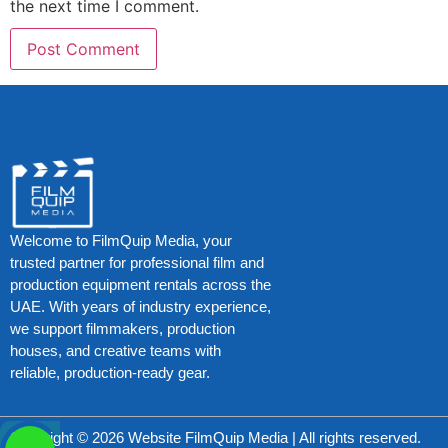
the next time I comment.
Welcome to FilmQuip Media, your
trusted partner for professional film and
production equipment rentals across the
UAE. With years of industry experience,
we support filmmakers, production
houses, and creative teams with
reliable, production-ready gear.
Copyright © 2026 Website FilmQuip Media | All rights reserved.