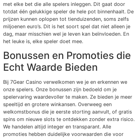
met elke bet die alle spelers inleggen. Dit gaat door
totdat één gelukkige speler de hele pot binnenhaalt. De
prijzen kunnen oplopen tot tienduizenden, soms zelfs
miljoenen euro’s. Dit is het soort spel dat niet alleen je
dag, maar misschien wel je leven kan beïnvloeden. En
het leuke is, elke speler doet mee.
Bonussen en Promoties die
Echt Waarde Bieden
Bij 7Gear Casino verwelkomen we je en erkennen we
onze spelers. Onze bonussen zijn bedoeld om je
spelervaring waardevoller te maken. Ze bieden je meer
speeltijd en grotere winkansen. Overweeg een
welkomstbonus die je eerste storting aanvult, of gratis
spins om nieuwe slots te ontdekken zonder extra risico.
We handelen altijd integer en transparant. Alle
promoties hebben duidelijke voorwaarden die voor