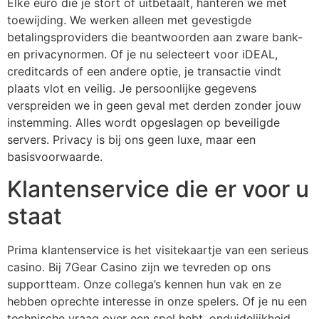
Elke euro die je stort of uitbetaalt, hanteren we met
toewijding. We werken alleen met gevestigde
betalingsproviders die beantwoorden aan zware bank-
en privacynormen. Of je nu selecteert voor iDEAL,
creditcards of een andere optie, je transactie vindt
plaats vlot en veilig. Je persoonlijke gegevens
verspreiden we in geen geval met derden zonder jouw
instemming. Alles wordt opgeslagen op beveiligde
servers. Privacy is bij ons geen luxe, maar een
basisvoorwaarde.
Klantenservice die er voor u
staat
Prima klantenservice is het visitekaartje van een serieus
casino. Bij 7Gear Casino zijn we tevreden op ons
supportteam. Onze collega’s kennen hun vak en ze
hebben oprechte interesse in onze spelers. Of je nu een
technische vraag over een spel hebt, onduidelijkheid