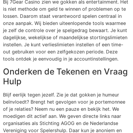
Bij 7Gear Casino zien we gokken als entertainment. Het
is niet methode om geld te winnen of problemen op te
lossen. Daarom staat verantwoord spelen centraal in
onze aanpak. Wij bieden uiteenlopende tools waarmee
je zelf de controle over je spelgedrag bewaart. Je kunt
dagelijkse, wekelijkse of maandelijkse stortingslimieten
instellen. Je kunt verlieslimieten instellen of een time-
out gebruiken voor een zelfgekozen periode. Deze
tools ontdek je eenvoudig in je accountinstellingen.
Onderken de Tekenen en Vraag
Hulp
Blijf eerlijk tegen jezelf. Zie je dat gokken je humeur
beïnvloedt? Brengt het gevolgen voor je portemonnee
of je relaties? Neem nu een pauze en bekijk het. We
moedigen dit actief aan. We geven directe links naar
organisaties als Stichting AGOG en de Nederlandse
Vereniging voor Spelershulp. Daar kun je anoniem en