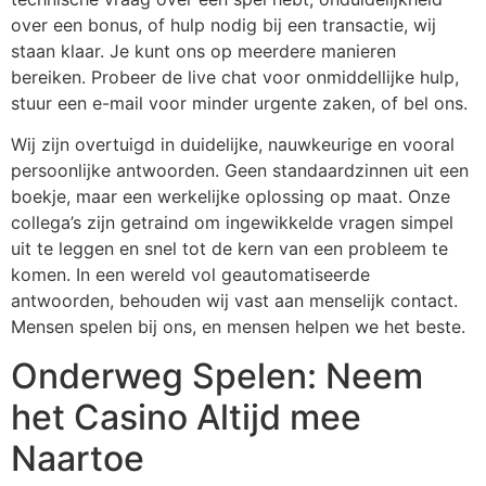
over een bonus, of hulp nodig bij een transactie, wij
staan klaar. Je kunt ons op meerdere manieren
bereiken. Probeer de live chat voor onmiddellijke hulp,
stuur een e-mail voor minder urgente zaken, of bel ons.
Wij zijn overtuigd in duidelijke, nauwkeurige en vooral
persoonlijke antwoorden. Geen standaardzinnen uit een
boekje, maar een werkelijke oplossing op maat. Onze
collega’s zijn getraind om ingewikkelde vragen simpel
uit te leggen en snel tot de kern van een probleem te
komen. In een wereld vol geautomatiseerde
antwoorden, behouden wij vast aan menselijk contact.
Mensen spelen bij ons, en mensen helpen we het beste.
Onderweg Spelen: Neem
het Casino Altijd mee
Naartoe