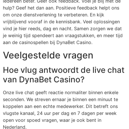
iedereen beter. Geef ook feedback. Voel je blij met de
hulp? Geef het dan aan. Positieve feedback helpt ons
om onze dienstverlening te verbeteren. En kijk
vrijblijvend vooraf in de kennisbank. Veel oplossingen
vind je hier reeds, dag en nacht. Samen zorgen we dat
je weinig tijd spendeert aan vraagstukken, en meer tijd
aan de casinospellen bij DynaBet Casino.
Veelgestelde vragen
Hoe vlug antwoordt de live chat
van DynaBet Casino?
Onze live chat geeft reactie normaliter binnen enkele
seconden. We streven ernaar je binnen een minuut te
koppelen aan een echte medewerker. Dit betreft ons
vlugste kanaal, 24 uur per dag en 7 dagen per week
open voor spoed vragen, waar je ook bent in
Nederland.