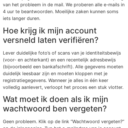
van het probleem in de mail. We proberen alle e-mails in
4 uur te beantwoorden. Moeilijke zaken kunnen soms
iets langer duren.
Hoe krijg ik mijn account
versneld laten verifiëren?
Lever duidelijke foto’s of scans van je identiteitsbewijs
(voor- en achterkant) en een recentelijk adresbewijs
(bijvoorbeeld een bankafschrift). Alle gegevens moeten
duidelijk leesbaar zijn en moeten kloppen met je
registratiegegevens. Wanneer je alles in één keer
volledig aanlevert, verloopt het proces een stuk vlotter.
Wat moet ik doen als ik mijn
wachtwoord ben vergeten?
Geen probleem. Klik op de link “Wachtwoord vergeten?”