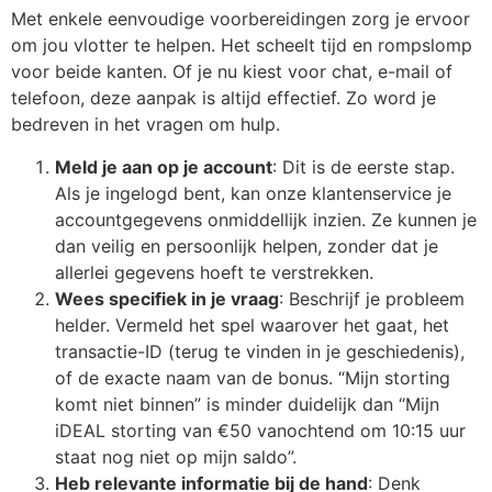
Met enkele eenvoudige voorbereidingen zorg je ervoor
om jou vlotter te helpen. Het scheelt tijd en rompslomp
voor beide kanten. Of je nu kiest voor chat, e-mail of
telefoon, deze aanpak is altijd effectief. Zo word je
bedreven in het vragen om hulp.
Meld je aan op je account
: Dit is de eerste stap.
Als je ingelogd bent, kan onze klantenservice je
accountgegevens onmiddellijk inzien. Ze kunnen je
dan veilig en persoonlijk helpen, zonder dat je
allerlei gegevens hoeft te verstrekken.
Wees specifiek in je vraag
: Beschrijf je probleem
helder. Vermeld het spel waarover het gaat, het
transactie-ID (terug te vinden in je geschiedenis),
of de exacte naam van de bonus. “Mijn storting
komt niet binnen” is minder duidelijk dan “Mijn
iDEAL storting van €50 vanochtend om 10:15 uur
staat nog niet op mijn saldo”.
Heb relevante informatie bij de hand
: Denk