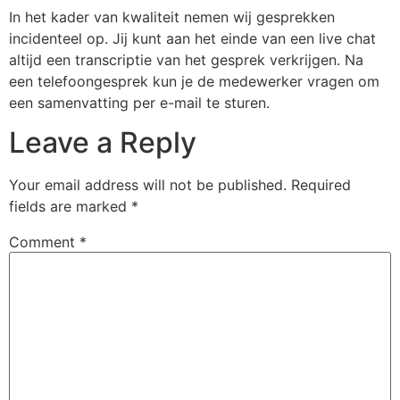
In het kader van kwaliteit nemen wij gesprekken
incidenteel op. Jij kunt aan het einde van een live chat
altijd een transcriptie van het gesprek verkrijgen. Na
een telefoongesprek kun je de medewerker vragen om
een samenvatting per e-mail te sturen.
Leave a Reply
Your email address will not be published.
Required
fields are marked
*
Comment
*