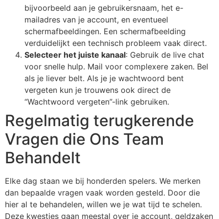
bijvoorbeeld aan je gebruikersnaam, het e-
mailadres van je account, en eventueel
schermafbeeldingen. Een schermafbeelding
verduidelijkt een technisch probleem vaak direct.
Selecteer het juiste kanaal
: Gebruik de live chat
voor snelle hulp. Mail voor complexere zaken. Bel
als je liever belt. Als je je wachtwoord bent
vergeten kun je trouwens ook direct de
“Wachtwoord vergeten”-link gebruiken.
Regelmatig terugkerende
Vragen die Ons Team
Behandelt
Elke dag staan we bij honderden spelers. We merken
dan bepaalde vragen vaak worden gesteld. Door die
hier al te behandelen, willen we je wat tijd te schelen.
Deze kwesties gaan meestal over je account, geldzaken