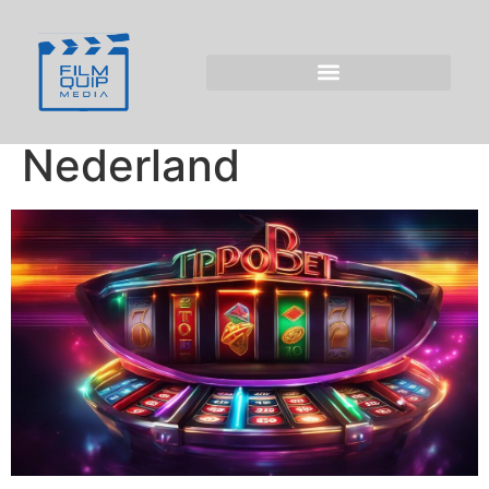
DynaBet Casino
Klantenservice: Zo
Krijg Je Snel Hulp in
Nederland