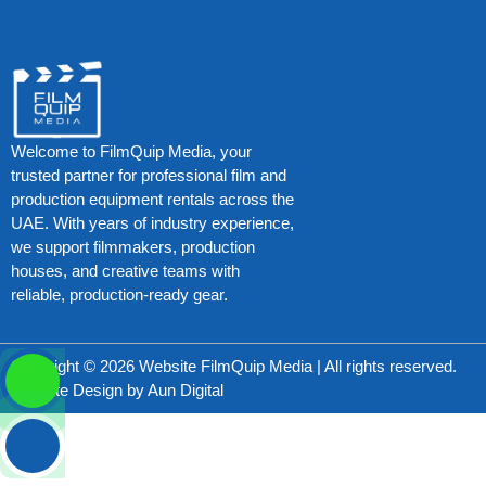
Welcome to FilmQuip Media, your
trusted partner for professional film and
production equipment rentals across the
UAE. With years of industry experience,
we support filmmakers, production
houses, and creative teams with
reliable, production-ready gear.
Copyright © 2026 Website FilmQuip Media | All rights reserved.
Website Design by
Aun Digital