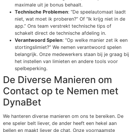
maximale uit je bonus behaalt.
Technische Problemen
: “De speelautomaat laadt
niet, wat moet ik proberen?” Of “Ik krijg niet in de
app.” Ons team verstrekt technische tips of
schakelt direct de technische afdeling in.
Verantwoord Spelen
: “Op welke manier zet ik een
stortingslimiet?” We nemen verantwoord spelen
belangrijk. Onze medewerkers staan bij je graag bij
het instellen van limieten en andere tools voor
spelbeperking.
De Diverse Manieren om
Contact op te Nemen met
DynaBet
We hanteren diverse manieren om ons te bereiken. De
ene speler belt liever, de ander heeft een hekel aan
bellen en maakt liever de chat. Onze voornaamste