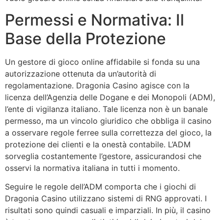
Permessi e Normativa: Il
Base della Protezione
Un gestore di gioco online affidabile si fonda su una
autorizzazione ottenuta da un’autorità di
regolamentazione. Dragonia Casino agisce con la
licenza dell’Agenzia delle Dogane e dei Monopoli (ADM),
l’ente di vigilanza italiano. Tale licenza non è un banale
permesso, ma un vincolo giuridico che obbliga il casino
a osservare regole ferree sulla correttezza del gioco, la
protezione dei clienti e la onestà contabile. L’ADM
sorveglia costantemente l’gestore, assicurandosi che
osservi la normativa italiana in tutti i momento.
Seguire le regole dell’ADM comporta che i giochi di
Dragonia Casino utilizzano sistemi di RNG approvati. I
risultati sono quindi casuali e imparziali. In più, il casino