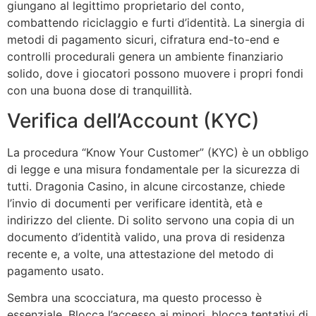
giungano al legittimo proprietario del conto,
combattendo riciclaggio e furti d’identità. La sinergia di
metodi di pagamento sicuri, cifratura end-to-end e
controlli procedurali genera un ambiente finanziario
solido, dove i giocatori possono muovere i propri fondi
con una buona dose di tranquillità.
Verifica dell’Account (KYC)
La procedura “Know Your Customer” (KYC) è un obbligo
di legge e una misura fondamentale per la sicurezza di
tutti. Dragonia Casino, in alcune circostanze, chiede
l’invio di documenti per verificare identità, età e
indirizzo del cliente. Di solito servono una copia di un
documento d’identità valido, una prova di residenza
recente e, a volte, una attestazione del metodo di
pagamento usato.
Sembra una scocciatura, ma questo processo è
essenziale. Blocca l’accesso ai minori, blocca tentativi di