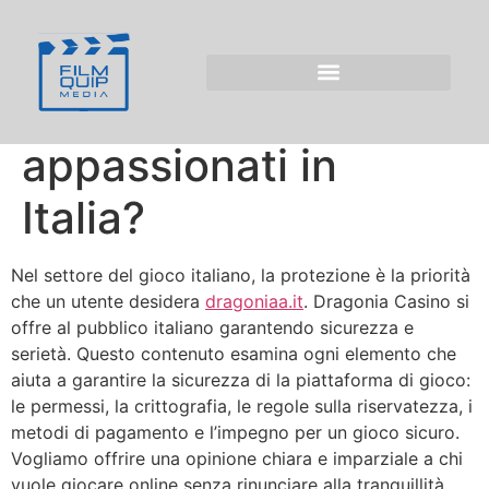
Dragonia Casino
garantisce sicurezza
e protezione per i
appassionati in
Italia?
Nel settore del gioco italiano, la protezione è la priorità
che un utente desidera
dragoniaa.it
. Dragonia Casino si
offre al pubblico italiano garantendo sicurezza e
serietà. Questo contenuto esamina ogni elemento che
aiuta a garantire la sicurezza di la piattaforma di gioco:
le permessi, la crittografia, le regole sulla riservatezza, i
metodi di pagamento e l’impegno per un gioco sicuro.
Vogliamo offrire una opinione chiara e imparziale a chi
vuole giocare online senza rinunciare alla tranquillità.