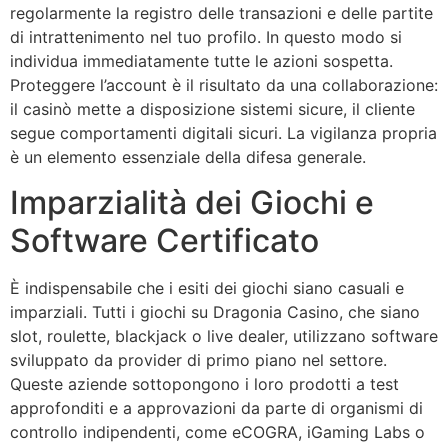
regolarmente la registro delle transazioni e delle partite
di intrattenimento nel tuo profilo. In questo modo si
individua immediatamente tutte le azioni sospetta.
Proteggere l’account è il risultato da una collaborazione:
il casinò mette a disposizione sistemi sicure, il cliente
segue comportamenti digitali sicuri. La vigilanza propria
è un elemento essenziale della difesa generale.
Imparzialità dei Giochi e
Software Certificato
È indispensabile che i esiti dei giochi siano casuali e
imparziali. Tutti i giochi su Dragonia Casino, che siano
slot, roulette, blackjack o live dealer, utilizzano software
sviluppato da provider di primo piano nel settore.
Queste aziende sottopongono i loro prodotti a test
approfonditi e a approvazioni da parte di organismi di
controllo indipendenti, come eCOGRA, iGaming Labs o