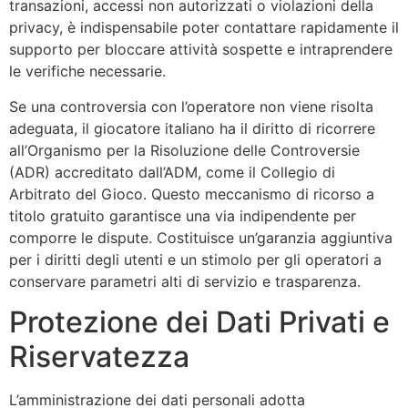
transazioni, accessi non autorizzati o violazioni della
privacy, è indispensabile poter contattare rapidamente il
supporto per bloccare attività sospette e intraprendere
le verifiche necessarie.
Se una controversia con l’operatore non viene risolta
adeguata, il giocatore italiano ha il diritto di ricorrere
all’Organismo per la Risoluzione delle Controversie
(ADR) accreditato dall’ADM, come il Collegio di
Arbitrato del Gioco. Questo meccanismo di ricorso a
titolo gratuito garantisce una via indipendente per
comporre le dispute. Costituisce un’garanzia aggiuntiva
per i diritti degli utenti e un stimolo per gli operatori a
conservare parametri alti di servizio e trasparenza.
Protezione dei Dati Privati e
Riservatezza
L’amministrazione dei dati personali adotta