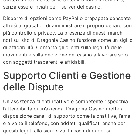
senza essere inviati per i server del casino.
Disporre di opzioni come PayPal o prepagate consente
altresì ai giocatori di amministrare il proprio denaro con
più controllo e privacy. La presenza di questi marchi
noti sul sito di Dragonia Casino funziona come un sigillo
di affidabilità. Conforta gli clienti sulla legalità delle
movimenti e sulla dedizione del casino a lavorare solo
con soggetti trasparenti e affidabili.
Supporto Clienti e Gestione
delle Dispute
Un assistenza clienti reattivo e competente rispecchia
l’attendibilità di un’azienda. Dragonia Casino mette a
disposizione canali di supporto come la chat live, l’email
e a volte il telefono, con addetti qualificati anche per
quesiti legati alla sicurezza. In caso di dubbi su