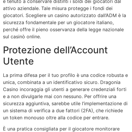
è tenuto a conservare distinti i soldi dei giocatori dal
attivo aziendale. Tale misura protegge i fondi dei
giocatori. Scegliere un casino autorizzato dall’ADM è la
sicurezza fondamentale per un giocatore italiano,
perché offre il pieno osservanza della legge nazionale
sul casinò online.
Protezione dell’Account
Utente
La prima difesa per il tuo profilo è una codice robusta e
unica, combinata a un identificativo sicuro. Dragonia
Casino incoraggia gli utenti a generare credenziali forti
e a non divulgarle mai con nessuno. Per offrire una
sicurezza aggiuntiva, sarebbe utile l’implementazione di
un sistema di verifica a due fattori (2FA), che richiede
un token monouso oltre alla codice per entrare.
È una pratica consigliata per il giocatore monitorare