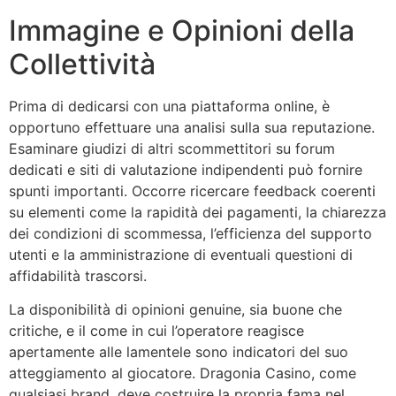
Immagine e Opinioni della
Collettività
Prima di dedicarsi con una piattaforma online, è
opportuno effettuare una analisi sulla sua reputazione.
Esaminare giudizi di altri scommettitori su forum
dedicati e siti di valutazione indipendenti può fornire
spunti importanti. Occorre ricercare feedback coerenti
su elementi come la rapidità dei pagamenti, la chiarezza
dei condizioni di scommessa, l’efficienza del supporto
utenti e la amministrazione di eventuali questioni di
affidabilità trascorsi.
La disponibilità di opinioni genuine, sia buone che
critiche, e il come in cui l’operatore reagisce
apertamente alle lamentele sono indicatori del suo
atteggiamento al giocatore. Dragonia Casino, come
qualsiasi brand, deve costruire la propria fama nel