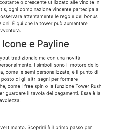
ostante o crescente utilizzato alle vincite in
ratis, ogni combinazione vincente partecipa a
di osservare attentamente le regole del bonus
uzioni. È qui che la tower può aumentare
avventura.
Icone e Payline
yout tradizionale ma con una novità
 personalmente. I simboli sono il motore dello
a, come le semi personalizzate, è il punto di
 posto di gli altri segni per formare
che, come i free spin o la funzione Tower Rush
er guardare il tavola dei pagamenti. Essa è la
pevolezza.
vertimento. Scoprirli è il primo passo per