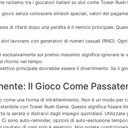
che notiamo tra i giocatori italiani su slot come Tower Rus
gioco senza conoscere simboli speciali, valori dei pagamen
sia di rifarsi dopo una perdita è il nemico principale. Quand
 slot lavorano con generatori di numeri casuali (RNG). Ogni
 esclusivamente sul premio massimo significa ignorare le vi
el ritorno nel tempo.
iettivo principale dovrebbe essere il divertimento. Se il gi
mente: Il Gioco Come Passat
tato come una forma di intrattenimento. Non è un modo per c
stenibile con Tower Rush Game. Questo significa fissare lim
 la serata o distrarvi dagli impegni quotidiani. Utilizzate g
. Ci sono auto-reminder, opzioni di auto-esclusione tempora
isultato di ogni spin è aleatorio. Non potete condizionarlo. 