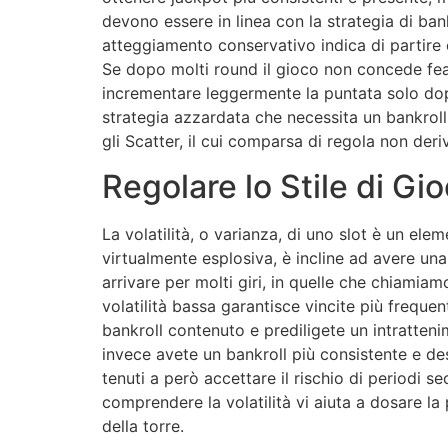
devono essere in linea con la strategia di ba
atteggiamento conservativo indica di partire 
Se dopo molti round il gioco non concede feat
incrementare leggermente la puntata solo do
strategia azzardata che necessita un bankroll
gli Scatter, il cui comparsa di regola non der
Regolare lo Stile di Gi
La volatilità, o varianza, di uno slot è un ele
virtualmente esplosiva, è incline ad avere una
arrivare per molti giri, in quelle che chiamiam
volatilità bassa garantisce vincite più frequen
bankroll contenuto e prediligete un intratten
invece avete un bankroll più consistente e de
tenuti a però accettare il rischio di periodi s
comprendere la volatilità vi aiuta a dosare l
della torre.