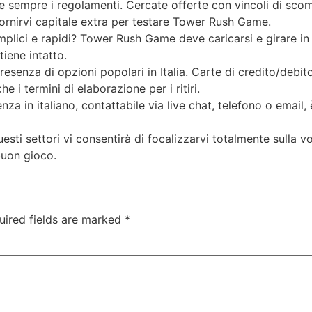
 sempre i regolamenti. Cercate offerte con vincoli di sco
ornirvi capitale extra per testare Tower Rush Game.
emplici e rapidi? Tower Rush Game deve caricarsi e girare in
tiene intatto.
resenza di opzioni popolari in Italia. Carte di credito/debi
e i termini di elaborazione per i ritiri.
za in italiano, contattabile via live chat, telefono o email, 
esti settori vi consentirà di focalizzarvi totalmente sulla 
buon gioco.
uired fields are marked
*