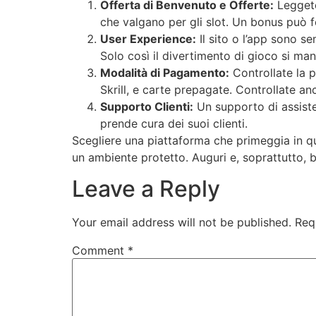
Offerta di Benvenuto e Offerte:
Leggete
che valgano per gli slot. Un bonus può f
User Experience:
Il sito o l’app sono s
Solo così il divertimento di gioco si man
Modalità di Pagamento:
Controllate la p
Skrill, e carte prepagate. Controllate anch
Supporto Clienti:
Un supporto di assisten
prende cura dei suoi clienti.
Scegliere una piattaforma che primeggia in qu
un ambiente protetto. Auguri e, soprattutto, 
Leave a Reply
Your email address will not be published.
Req
Comment
*