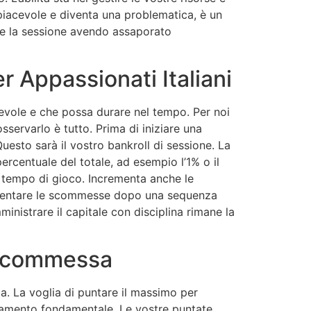
 piacevole e diventa una problematica, è un
re la sessione avendo assaporato
r Appassionati Italiani
evole e che possa durare nel tempo. Per noi
sservarlo è tutto. Prima di iniziare una
uesto sarà il vostro bankroll di sessione. La
centuale del totale, ad esempio l’1% o il
o tempo di gioco. Incrementa anche le
 aumentare le scommesse dopo una sequenza
ministrare il capitale con disciplina rimane la
 Scommessa
a. La voglia di puntare il massimo per
damento fondamentale. Le vostre puntate