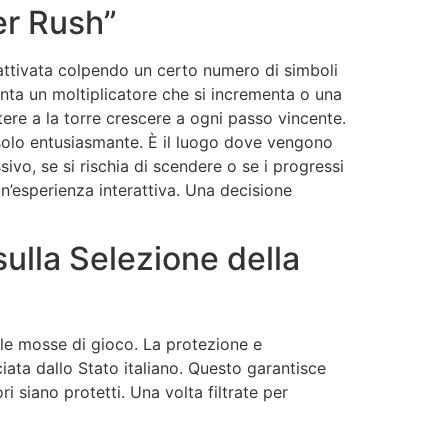
er Rush”
 attivata colpendo un certo numero di simboli
senta un moltiplicatore che si incrementa o una
stere a la torre crescere a ogni passo vincente.
è solo entusiasmante. È il luogo dove vengono
ivo, se si rischia di scendere o se i progressi
n’esperienza interattiva. Una decisione
sulla Selezione della
le mosse di gioco. La protezione e
iata dallo Stato italiano. Questo garantisce
i siano protetti. Una volta filtrate per