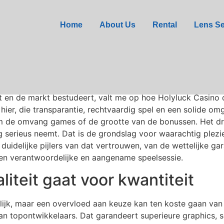
at zien dat echt plezier
Home
About Us
Rental
Lens Se
derland
nline casino-wereld. Zonder dat fundament voelt elke ronde 
t en de markt bestudeert, valt me op hoe Holyluck Casino d
 hier, die transparantie, rechtvaardig spel en een solide o
om de omvang games of de grootte van de bonussen. Het draa
serieus neemt. Dat is de grondslag voor waarachtig plezier
duidelijke pijlers van dat vertrouwen, van de wettelijke gar
 een verantwoordelijke en aangename speelsessie.
teit gaat voor kwantiteit
elijk, maar een overvloed aan keuze kan ten koste gaan van d
n topontwikkelaars. Dat garandeert superieure graphics, s