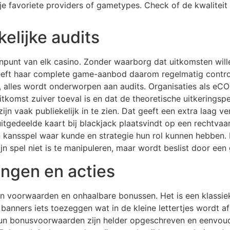
 favoriete providers of gametypes. Check of de kwaliteit 
kelijke audits
npunt van elk casino. Zonder waarborg dat uitkomsten wille
eft haar complete game-aanbod daarom regelmatig controle
els, alles wordt onderworpen aan audits. Organisaties al
 uitkomst zuiver toeval is en dat de theoretische uitkering
jn vaak publiekelijk in te zien. Dat geeft een extra laag ve
 uitgedeelde kaart bij blackjack plaatsvindt op een rechtva
kansspel waar kunde en strategie hun rol kunnen hebben. D
jn spel niet is te manipuleren, maar wordt beslist door een 
ingen en acties
en voorwaarden en onhaalbare bonussen. Het is een klassi
 banners iets toezeggen wat in de kleine lettertjes wordt 
Hun bonusvoorwaarden zijn helder opgeschreven en eenvoud