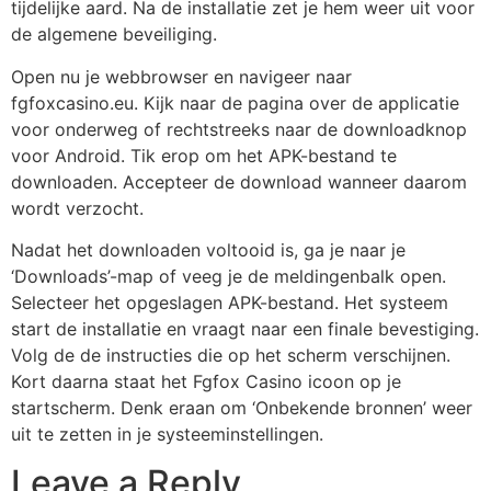
tijdelijke aard. Na de installatie zet je hem weer uit voor
de algemene beveiliging.
Open nu je webbrowser en navigeer naar
fgfoxcasino.eu. Kijk naar de pagina over de applicatie
voor onderweg of rechtstreeks naar de downloadknop
voor Android. Tik erop om het APK-bestand te
downloaden. Accepteer de download wanneer daarom
wordt verzocht.
Nadat het downloaden voltooid is, ga je naar je
‘Downloads’-map of veeg je de meldingenbalk open.
Selecteer het opgeslagen APK-bestand. Het systeem
start de installatie en vraagt naar een finale bevestiging.
Volg de de instructies die op het scherm verschijnen.
Kort daarna staat het Fgfox Casino icoon op je
startscherm. Denk eraan om ‘Onbekende bronnen’ weer
uit te zetten in je systeeminstellingen.
Leave a Reply