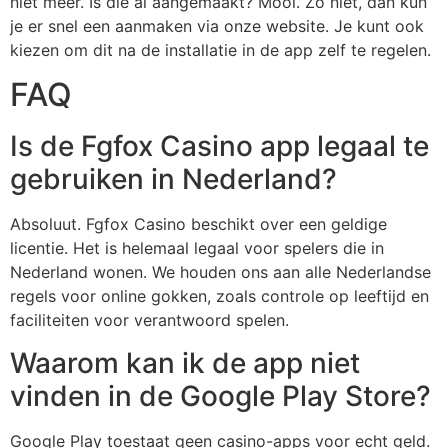
niet meer. Is die al aangemaakt? Mooi. Zo niet, dan kun
je er snel een aanmaken via onze website. Je kunt ook
kiezen om dit na de installatie in de app zelf te regelen.
FAQ
Is de Fgfox Casino app legaal te
gebruiken in Nederland?
Absoluut. Fgfox Casino beschikt over een geldige
licentie. Het is helemaal legaal voor spelers die in
Nederland wonen. We houden ons aan alle Nederlandse
regels voor online gokken, zoals controle op leeftijd en
faciliteiten voor verantwoord spelen.
Waarom kan ik de app niet
vinden in de Google Play Store?
Google Play toestaat geen casino-apps voor echt geld.