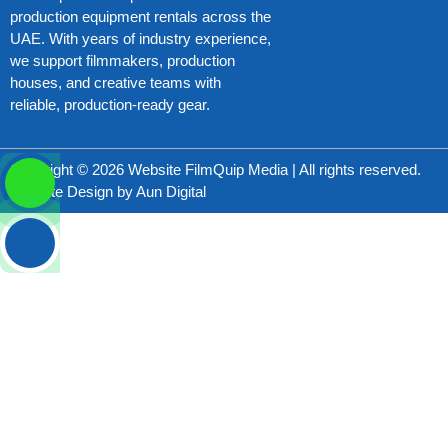
production equipment rentals across the
UAE. With years of industry experience,
we support filmmakers, production
houses, and creative teams with
reliable, production-ready gear.
Copyright © 2026 Website FilmQuip Media | All rights reserved.
Website Design by
Aun Digital