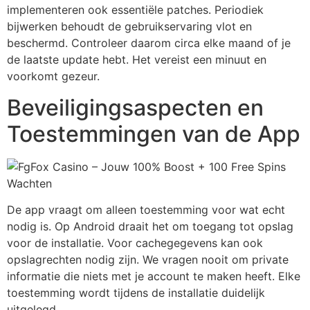
implementeren ook essentiële patches. Periodiek
bijwerken behoudt de gebruikservaring vlot en
beschermd. Controleer daarom circa elke maand of je
de laatste update hebt. Het vereist een minuut en
voorkomt gezeur.
Beveiligingsaspecten en
Toestemmingen van de App
De app vraagt om alleen toestemming voor wat echt
nodig is. Op Android draait het om toegang tot opslag
voor de installatie. Voor cachegegevens kan ook
opslagrechten nodig zijn. We vragen nooit om private
informatie die niets met je account te maken heeft. Elke
toestemming wordt tijdens de installatie duidelijk
uitgelegd.