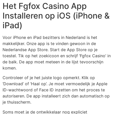
Het Fgfox Casino App
Installeren op iOS (iPhone &
iPad)
Voor iPhone en iPad bezitters in Nederland is het
makkelijker. Onze app is te vinden gewoon in de
Nederlandse App Store. Start de App Store op je
toestel. Tik op het zoekicoon en schrijf ‘Fgfox Casino’ in
de balk. De app moet meteen in de lijst tevoorschijn
komen.
Controleer of je het juiste logo opmerkt. Klik op
‘Download’ of ‘Haal op’. Je moet vermoedelijk je Apple
ID-wachtwoord of Face ID inzetten om het proces te
autoriseren. De app installeert zich dan automatisch op
je thuisscherm.
Soms moet je de ontwikkelaar nog expliciet