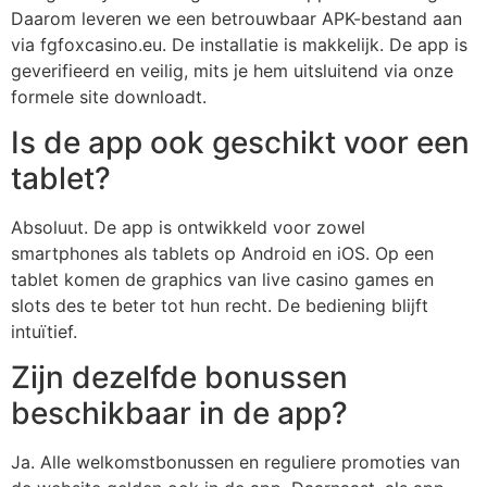
Daarom leveren we een betrouwbaar APK-bestand aan
via fgfoxcasino.eu. De installatie is makkelijk. De app is
geverifieerd en veilig, mits je hem uitsluitend via onze
formele site downloadt.
Is de app ook geschikt voor een
tablet?
Absoluut. De app is ontwikkeld voor zowel
smartphones als tablets op Android en iOS. Op een
tablet komen de graphics van live casino games en
slots des te beter tot hun recht. De bediening blijft
intuïtief.
Zijn dezelfde bonussen
beschikbaar in de app?
Ja. Alle welkomstbonussen en reguliere promoties van