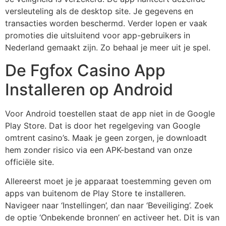
versleuteling als de desktop site. Je gegevens en
transacties worden beschermd. Verder lopen er vaak
promoties die uitsluitend voor app-gebruikers in
Nederland gemaakt zijn. Zo behaal je meer uit je spel.
De Fgfox Casino App
Installeren op Android
Voor Android toestellen staat de app niet in de Google
Play Store. Dat is door het regelgeving van Google
omtrent casino’s. Maak je geen zorgen, je downloadt
hem zonder risico via een APK-bestand van onze
officiële site.
Allereerst moet je je apparaat toestemming geven om
apps van buitenom de Play Store te installeren.
Navigeer naar ‘Instellingen’, dan naar ‘Beveiliging’. Zoek
de optie ‘Onbekende bronnen’ en activeer het. Dit is van