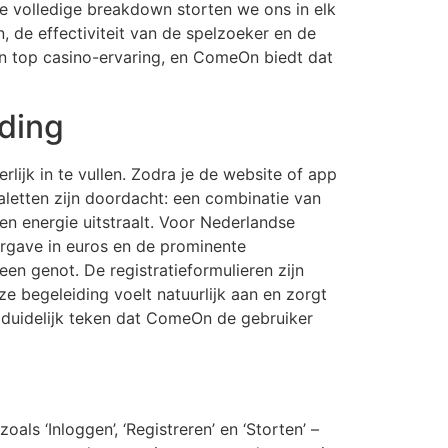
e volledige breakdown storten we ons in elk
, de effectiviteit van de spelzoeker en de
een top casino-ervaring, en ComeOn biedt dat
ding
ijk in te vullen. Zodra je de website of app
aletten zijn doordacht: een combinatie van
en energie uitstraalt. Voor Nederlandse
eergave in euros en de prominente
en genot. De registratieformulieren zijn
ze begeleiding voelt natuurlijk aan en zorgt
n duidelijk teken dat ComeOn de gebruiker
ls ‘Inloggen’, ‘Registreren’ en ‘Storten’ –