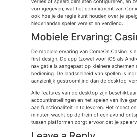
verlies of speeltijdlimieten configureren, en z
vormgegeven, wat het commitment van ComeOn 
ook hoe je de regie kunt houden over je spe
Nederlandse speler vereist en verdiend.
Mobiele Ervaring: Casi
De mobiele ervaring van ComeOn Casino is nie
first design. De app (zowel voor iOS als Andr
navigatie is aangepast op kleinere schermen 
bediening. De laadsnelheid van spellen is in
aanzienlijk gestroomlijnd dan de desktop-ver
Alle features van de desktop zijn beschikbaar
accountinstellingen en het spelen van live ga
aan functionaliteit in te leveren. Het meest e
minuten wacht op de trein of een avond ontspa
tussen platformen zorgt ervoor dat je spelerv
Leave a Reply