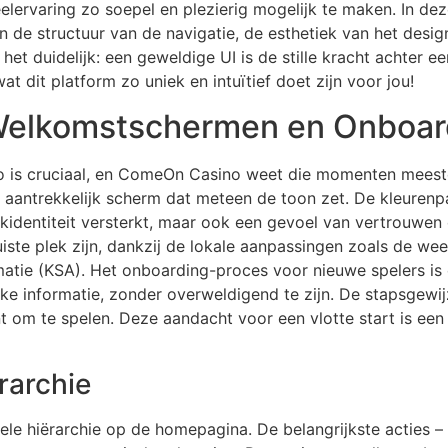
ervaring zo soepel en plezierig mogelijk te maken. In dez
n de structuur van de navigatie, de esthetiek van het design
het duidelijk: een geweldige UI is de stille kracht achter 
t dit platform zo uniek en intuïtief doet zijn voor jou!
 Welkomstschermen en Onboar
 is cruciaal, en ComeOn Casino weet die momenten meesterl
el aantrekkelijk scherm dat meteen de toon zet. De kleurenp
rkidentiteit versterkt, maar ook een gevoel van vertrouwen 
juiste plek zijn, dankzij de lokale aanpassingen zoals de w
atie (KSA). Het onboarding-proces voor nieuwe spelers is e
jke informatie, zonder overweldigend te zijn. De stapsgewij
nt om te spelen. Deze aandacht voor een vlotte start is ee
rarchie
le hiërarchie op de homepagina. De belangrijkste acties – zoa