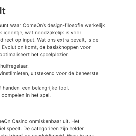
dt
t punt waar ComeOn’s design-filosofie werkelijk
jk icoontje, wat noodzakelijk is voor
rect op input. Wat ons extra bevalt, is de
of Evolution komt, de basisknoppen voor
optimaliseert het speelplezier.
huifregelaar.
instlimieten, uitstekend voor de beheerste
 handen, een belangrijke tool.
e dompelen in het spel.
omeOn Casino onmiskenbaar uit. Het
el speelt. De categorieën zijn helder
amste triomf de eenduidigheid. Waar je ook