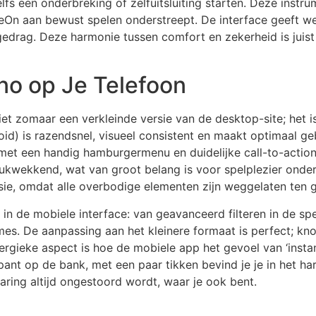
elfs een onderbreking of zelfuitsluiting starten. Deze instrum
aan bewust spelen onderstreept. De interface geeft weer 
lgedrag. Deze harmonie tussen comfort en zekerheid is jui
no op Je Telefoon
t zomaar een verkleinde versie van de desktop-site; het i
oid) is razendsnel, visueel consistent en maakt optimaal ge
met een handig hamburgermenu en duidelijke call-to-action
drukwekkend, wat van groot belang is voor spelplezier onde
sie, omdat alle overbodige elementen zijn weggelaten ten g
 in de mobiele interface: van geavanceerd filteren in de sp
mes. De aanpassing aan het kleinere formaat is perfect; kn
nergieke aspect is hoe de mobiele app het gevoel van ‘instan
nt op de bank, met een paar tikken bevind je je in het har
aring altijd ongestoord wordt, waar je ook bent.