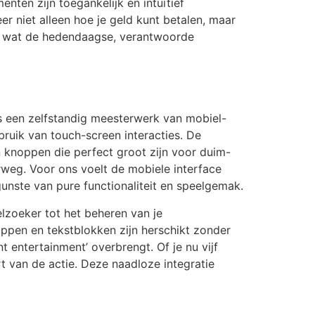
enten zijn toegankelijk en intuïtief
niet alleen hoe je geld kunt betalen, maar
st wat de hedendaagse, verantwoorde
s een zelfstandig meesterwerk van mobiel-
bruik van touch-screen interacties. De
 knoppen die perfect groot zijn voor duim-
rweg. Voor ons voelt de mobiele interface
unste van pure functionaliteit en speelgemak.
elzoeker tot het beheren van je
oppen en tekstblokken zijn herschikt zonder
t entertainment’ overbrengt. Of je nu vijf
t van de actie. Deze naadloze integratie