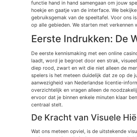
functie hand in hand samengaan om jouw speel
hoekje en gaatje van de interface. We bekijke
gebruiksgemak van de speeltafel. Voor ons is 
op alle gebieden. We starten met verkennen wa
Eerste Indrukken: De
De eerste kennismaking met een online casino
laadt, word je begroet door een strak, visue
diep rood, zwart en wit die niet alleen de me
spelers is het meteen duidelijk dat ze op de 
aanwezigheid van Nederlandse licentie-inform
overzichtelijk en vragen alleen de noodzakeli
ervoor dat je binnen enkele minuten klaar be
centraal stelt.
De Kracht van Visuele Hië
Wat ons meteen opviel, is de uitstekende visue