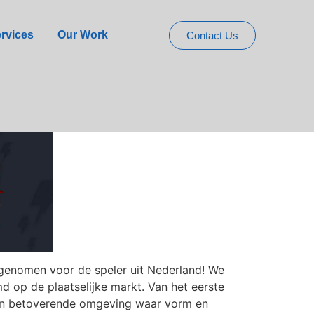
On Casino
rvices
Our Work
Contact Us
 genomen voor de speler uit Nederland! We
d op de plaatselijke markt. Van het eerste
s een betoverende omgeving waar vorm en