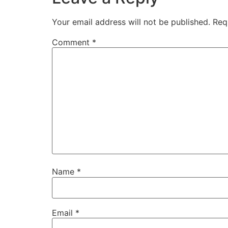
Your email address will not be published.
Req
Comment
*
Name
*
Email
*