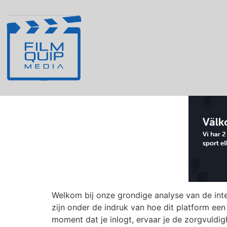
User Interface B
Platform voor Ne
Welkom bij onze grondige analyse van de int
zijn onder de indruk van hoe dit platform een
moment dat je inlogt, ervaar je de zorgvuldi