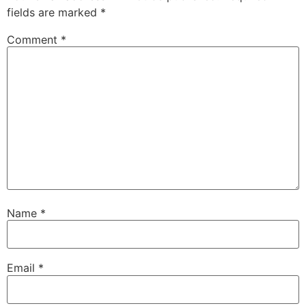
fields are marked
*
Comment
*
Name
*
Email
*