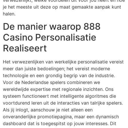
je het meeste uit deze op maat gemaakte aanpak kunt
halen.
De manier waarop 888
Casino Personalisatie
Realiseert
Het verwezenlijken van werkelijke personalisatie vereist
meer dan juiste bedoelingen; het vereist moderne
technologie en een grondig begrip van de industrie.
Voor de Nederlandse spelers combineren we
wereldwijde expertise met regionale inzichten. Ons
systeem functioneert met intelligente algoritmes die
voortdurend leren uit de interacties van talrijke spelers.
Als jij inlogt, aanschouw je niet alleen een
onveranderlijke promotiepagina, maar een dynamisch
dashboard dat is toegespitst op jouw interesses. Dit