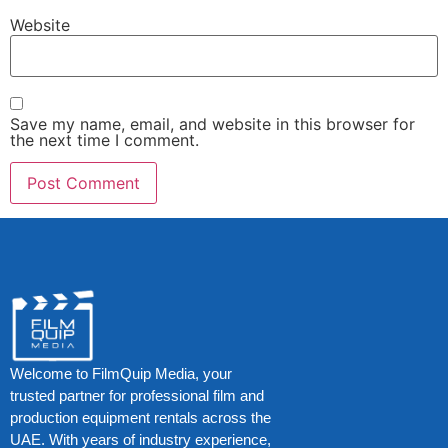
Website
Save my name, email, and website in this browser for
the next time I comment.
Welcome to FilmQuip Media, your
trusted partner for professional film and
production equipment rentals across the
UAE. With years of industry experience,