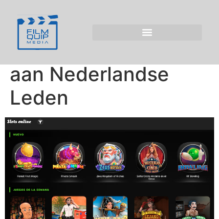
Personalization
Perfect: 888 Casino
Stemt Af Bonuses
aan Nederlandse
Leden