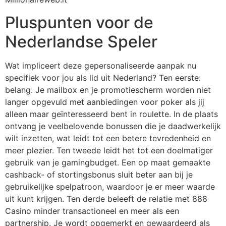
Pluspunten voor de
Nederlandse Speler
Wat impliceert deze gepersonaliseerde aanpak nu
specifiek voor jou als lid uit Nederland? Ten eerste:
belang. Je mailbox en je promotiescherm worden niet
langer opgevuld met aanbiedingen voor poker als jij
alleen maar geïnteresseerd bent in roulette. In de plaats
ontvang je veelbelovende bonussen die je daadwerkelijk
wilt inzetten, wat leidt tot een betere tevredenheid en
meer plezier. Ten tweede leidt het tot een doelmatiger
gebruik van je gamingbudget. Een op maat gemaakte
cashback- of stortingsbonus sluit beter aan bij je
gebruikelijke spelpatroon, waardoor je er meer waarde
uit kunt krijgen. Ten derde beleeft de relatie met 888
Casino minder transactioneel en meer als een
partnership. Je wordt opgemerkt en gewaardeerd als