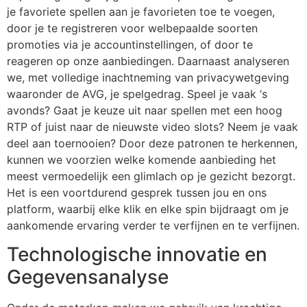
je favoriete spellen aan je favorieten toe te voegen,
door je te registreren voor welbepaalde soorten
promoties via je accountinstellingen, of door te
reageren op onze aanbiedingen. Daarnaast analyseren
we, met volledige inachtneming van privacywetgeving
waaronder de AVG, je spelgedrag. Speel je vaak ‘s
avonds? Gaat je keuze uit naar spellen met een hoog
RTP of juist naar de nieuwste video slots? Neem je vaak
deel aan toernooien? Door deze patronen te herkennen,
kunnen we voorzien welke komende aanbieding het
meest vermoedelijk een glimlach op je gezicht bezorgt.
Het is een voortdurend gesprek tussen jou en ons
platform, waarbij elke klik en elke spin bijdraagt om je
aankomende ervaring verder te verfijnen en te verfijnen.
Technologische innovatie en
Gegevensanalyse