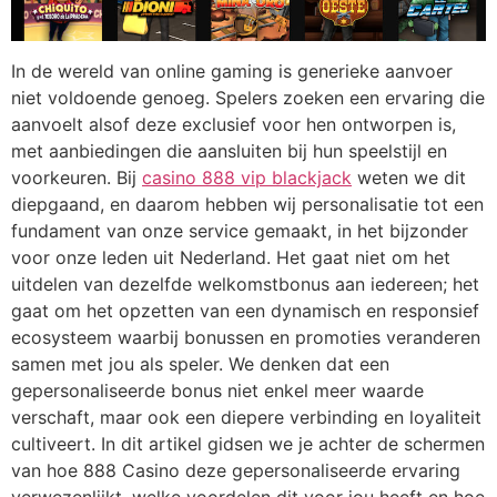
In de wereld van online gaming is generieke aanvoer
niet voldoende genoeg. Spelers zoeken een ervaring die
aanvoelt alsof deze exclusief voor hen ontworpen is,
met aanbiedingen die aansluiten bij hun speelstijl en
voorkeuren. Bij
casino 888 vip blackjack
weten we dit
diepgaand, en daarom hebben wij personalisatie tot een
fundament van onze service gemaakt, in het bijzonder
voor onze leden uit Nederland. Het gaat niet om het
uitdelen van dezelfde welkomstbonus aan iedereen; het
gaat om het opzetten van een dynamisch en responsief
ecosysteem waarbij bonussen en promoties veranderen
samen met jou als speler. We denken dat een
gepersonaliseerde bonus niet enkel meer waarde
verschaft, maar ook een diepere verbinding en loyaliteit
cultiveert. In dit artikel gidsen we je achter de schermen
van hoe 888 Casino deze gepersonaliseerde ervaring
verwezenlijkt, welke voordelen dit voor jou heeft en hoe