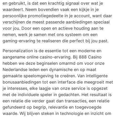
en gebruikt, is dat een krachtig signaal over wat je
waardeert. Neem bovendien vaak een kijkje in je
persoonlijke promotiegedeelte in je account, want daar
verschijnen de meest passende aanbiedingen speciaal
voor jou. Door een open en actieve houding aan te
nemen, werk je samen met ons systeem om een
gaming-ervaring te realiseren die perfect bij jou past.
Personalization is de essentie tot een moderne en
aangename online casino-ervaring. Bij 888 Casino
hebben we deze beginselen omarmd om voor onze
Nederlandse leden een dynamische en op maat
gemaakte speelomgeving te creëren. Van intelligente
bonusaanbiedingen tot een interface die meegroeit met
je interesses, elke laagje van onze service is opgezet
met de individuele speler in gedachten. Het resultaat is
een relatie die verder gaat dan transacties, een relatie
gefundeerd op begrip, relevantie en toegevoegde
waarde. Wij blijven steken in technologie en inzicht om