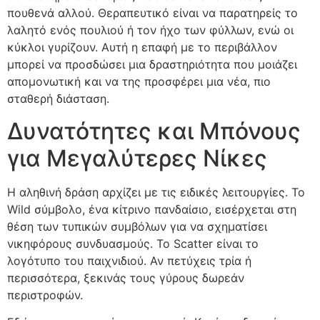
πουθενά αλλού. Θεραπευτικό είναι να παρατηρείς το
λαλητό ενός πουλιού ή τον ήχο των φύλλων, ενώ οι
κύκλοι γυρίζουν. Αυτή η επαφή με το περιβάλλον
μπορεί να προσδώσει μια δραστηριότητα που μοιάζει
απομονωτική και να της προσφέρει μια νέα, πιο
σταθερή διάσταση.
Δυνατότητες και Μπόνους
για Μεγαλύτερες Νίκες
Η αληθινή δράση αρχίζει με τις ειδικές λειτουργίες. Το
Wild σύμβολο, ένα κίτρινο πανδαίσιο, εισέρχεται στη
θέση των τυπικών συμβόλων για να σχηματίσει
νικηφόρους συνδυασμούς. Το Scatter είναι το
λογότυπο του παιχνιδιού. Αν πετύχεις τρία ή
περισσότερα, ξεκινάς τους γύρους δωρεάν
περιστροφών.