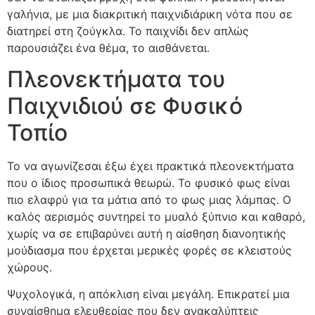
γαλήνια, με μια διακριτική παιχνιδιάρικη νότα που σε
διατηρεί στη ζούγκλα. Το παιχνίδι δεν απλώς
παρουσιάζει ένα θέμα, το αισθάνεται.
Πλεονεκτήματα του
Παιχνιδιού σε Φυσικό
Τοπίο
Το να αγωνίζεσαι έξω έχει πρακτικά πλεονεκτήματα
που ο ίδιος προσωπικά θεωρώ. Το φυσικό φως είναι
πιο ελαφρύ για τα μάτια από το φως μιας λάμπας. Ο
καλός αερισμός συντηρεί το μυαλό ξύπνιο και καθαρό,
χωρίς να σε επιβαρύνει αυτή η αίσθηση διανοητικής
μούδιασμα που έρχεται μερικές φορές σε κλειστούς
χώρους.
Ψυχολογικά, η απόκλιση είναι μεγάλη. Επικρατεί μια
συναίσθημα ελευθερίας που δεν ανακαλύπτεις