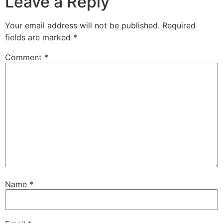
Leave a Reply
Your email address will not be published.
Required
fields are marked
*
Comment
*
Name
*