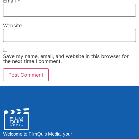
Email
*
Website
Save my name, email, and website in this browser for
the next time I comment.
Welcome to FilmQuip Media, your