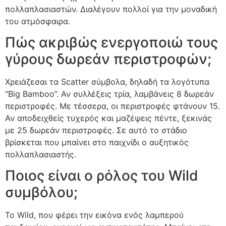
πολλαπλασιαστών. Διαλέγουν πολλοί για την μοναδική
του ατμόσφαιρα.
Πώς ακριβώς ενεργοποιώ τους
γύρους δωρεάν περιστροφών;
Χρειάζεσαι τα Scatter σύμβολα, δηλαδή τα λογότυπα
“Big Bamboo”. Αν συλλέξεις τρία, λαμβάνεις 8 δωρεάν
περιστροφές. Με τέσσερα, οι περιστροφές φτάνουν 15.
Αν αποδειχθείς τυχερός και μαζέψεις πέντε, ξεκινάς
με 25 δωρεάν περιστροφές. Σε αυτό το στάδιο
βρίσκεται που μπαίνει στο παιχνίδι ο αυξητικός
πολλαπλασιαστής.
Ποιος είναι ο ρόλος του Wild
συμβόλου;
Το Wild, που φέρει την εικόνα ενός λαμπερού