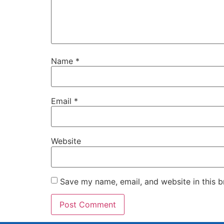
Name
*
Email
*
Website
Save my name, email, and website in this b