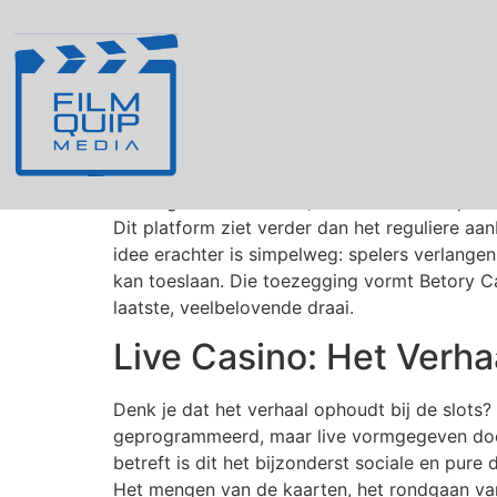
Iedere Spin Heeft
Nederland
Wie, zoals ik, al jaren rondkijkt in online cas
‘spin’ tikt. Bij
Betory Promotiecode
Casino voor
het begin voor een reis, een tocht door spell
Dit platform ziet verder dan het reguliere a
idee erachter is simpelweg: spelers verlang
kan toeslaan. Die toezegging vormt Betory Cas
laatste, veelbelovende draai.
Live Casino: Het Verhaa
Denk je dat het verhaal ophoudt bij de slots?
geprogrammeerd, maar live vormgegeven door
betreft is dit het bijzonderst sociale en pure d
Het mengen van de kaarten, het rondgaan van he