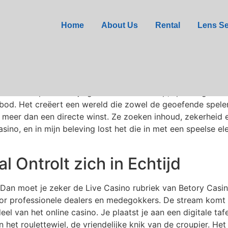
 een Verhaal bij Betory
Home
About Us
Rental
Lens Se
ino’s, beseft dat de echte magie niet alleen uit winsten komt.
 Nederland ervaart dat verhaal altijd speciaal. Niet één gok
en die met precisie zijn gekozen. Onderwerp, spanning en be
anbod. Het creëert een wereld die zowel de geoefende spele
en meer dan een directe winst. Ze zoeken inhoud, zekerhei
ino, en in mijn beleving lost het die in met een speelse ele
l Ontrolt zich in Echtijd
 Dan moet je zeker de Live Casino rubriek van Betory Casino
 professionele dealers en medegokkers. De stream komt re
eel van het online casino. Je plaatst je aan een digitale tafe
t roulettewiel, de vriendelijke knik van de croupier. Het li