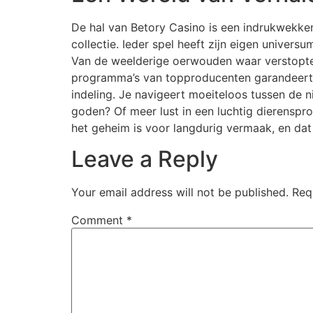
De hal van Betory Casino is een indrukwekken
collectie. Ieder spel heeft zijn eigen univer
Van de weelderige oerwouden waar verstopte 
programma’s van topproducenten garandeert s
indeling. Je navigeert moeiteloos tussen de 
goden? Of meer lust in een luchtig dierenspro
het geheim is voor langdurig vermaak, en dat
Leave a Reply
Your email address will not be published.
Req
Comment
*