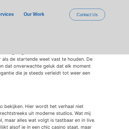
 Casino voor
rvices
Our Work
Contact Us
 Het zit in het beleving dat start zodra je op
 is hier een onpersoonlijke transactie. Het is
loningen gaan hier vloeiend in elkaar over.
r als de startende weet vast te houden. De
d en dat onverwachte geluk dat elk moment
gantie die je steeds verleidt tot weer een
 bekijken. Hier wordt het verhaal niet
chtstreeks uit moderne studios. Wat mij
l, maar alles wat volgt is tastbaar en in live.
jkt alsof je in een chic casino staat, maar