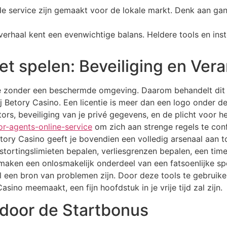
 service zijn gemaakt voor de lokale markt. Denk aan gan
erhaal kent een evenwichtige balans. Heldere tools en inste
t spelen: Beveiliging en Vera
e zonder een beschermde omgeving. Daarom behandelt dit la
 Betory Casino. Een licentie is meer dan een logo onder de 
rs, beveiliging van je privé gegevens, en de plicht voor h
r-agents-online-service
om zich aan strenge regels te con
ory Casino geeft je bovendien een volledig arsenaal aan too
 stortingslimieten bepalen, verliesgrenzen bepalen, een time
Ze maken een onlosmakelijk onderdeel van een fatsoenlijke s
een bron van problemen zijn. Door deze tools te gebruiken
asino meemaakt, een fijn hoofdstuk in je vrije tijd zal zijn.
 door de Startbonus