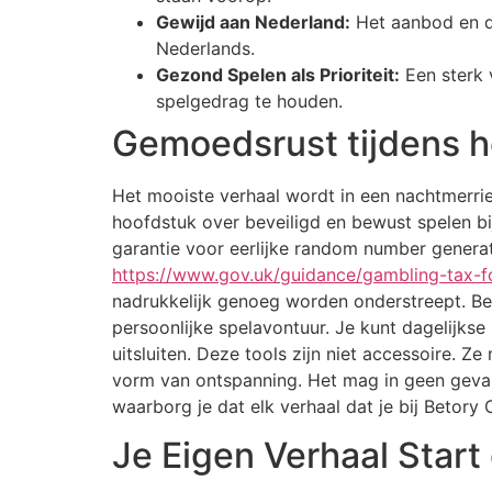
Gewijd aan Nederland:
Het aanbod en de
Nederlands.
Gezond Spelen als Prioriteit:
Een sterk v
spelgedrag te houden.
Gemoedsrust tijdens he
Het mooiste verhaal wordt in een nachtmerri
hoofdstuk over beveiligd en bewust spelen bij
garantie voor eerlijke random number generato
https://www.gov.uk/guidance/gambling-tax-fo
nadrukkelijk genoeg worden onderstreept. Bet
persoonlijke spelavontuur. Je kunt dagelijkse
uitsluiten. Deze tools zijn niet accessoire. 
vorm van ontspanning. Het mag in geen geval 
waarborg je dat elk verhaal dat je bij Betory C
Je Eigen Verhaal Start