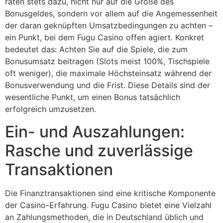
raten stets dazu, nicht nur auf die Größe des
Bonusgeldes, sondern vor allem auf die Angemessenheit
der daran geknüpften Umsatzbedingungen zu achten –
ein Punkt, bei dem Fugu Casino offen agiert. Konkret
bedeutet das: Achten Sie auf die Spiele, die zum
Bonusumsatz beitragen (Slots meist 100%, Tischspiele
oft weniger), die maximale Höchsteinsatz während der
Bonusverwendung und die Frist. Diese Details sind der
wesentliche Punkt, um einen Bonus tatsächlich
erfolgreich umzusetzen.
Ein- und Auszahlungen:
Rasche und zuverlässige
Transaktionen
Die Finanztransaktionen sind eine kritische Komponente
der Casino-Erfahrung. Fugu Casino bietet eine Vielzahl
an Zahlungsmethoden, die in Deutschland üblich und