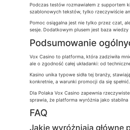
Podczas testów rozmawiałem z supportem kilk
szablonowych tekstów, tylko rzeczywiście a
Pomoc osiągalna jest nie tylko przez czat, al
sesje. Dodatkowym plusem jest baza wiedzy 
Podsumowanie ogólnyc
Vox Casino to platforma, która zadziwiła mn
ale o zgodność całej układanki: od techniczn
Kasino unika typowe sidła tej branży, stawia
konkretnie, a warunki promocji da się spełnić
Dla Polaka Vox Casino zapewnia rzeczywiste
sprawia, że platforma wyróżnia jako stabiln
FAQ
Jakie wyróżniają główne p