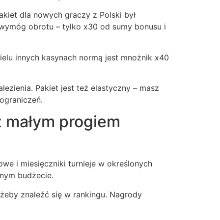
iet dla nowych graczy z Polski był
i wymóg obrotu – tylko x30 od sumy bonusu i
ielu innych kasynach normą jest mnożnik x40
lezienia. Pakiet jest też elastyczny – masz
ograniczeń.
 z małym progiem
we i miesięczniki turnieje w określonych
anym budżecie.
 żeby znaleźć się w rankingu. Nagrody