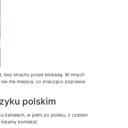
t, bez strachu przed blokadą. W innych
u nie ma miejsca, co znacząco poprawia
ęzyku polskim
u kanałach, w pełni po polsku, z czatem
lokalny kontekst.