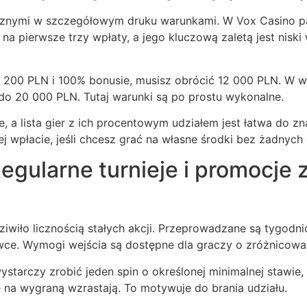
znymi w szczegółowym druku warunkami. W Vox Casino pak
na pierwsze trzy wpłaty, a jego kluczową zaletą jest nisk
e 200 PLN i 100% bonusie, musisz obrócić 12 000 PLN. W w
do 20 000 PLN. Tutaj warunki są po prostu wykonalne.
, a lista gier z ich procentowym udziałem jest łatwa do zna
wpłacie, jeśli chcesz grać na własne środki bez żadnych 
Regularne turnieje i promocje
wiło licznością stałych akcji. Przeprowadzane są tygodnio
ce. Wymogi wejścia są dostępne dla graczy o zróżnicow
starczy zrobić jeden spin o określonej minimalnej stawie,
e na wygraną wzrastają. To motywuje do brania udziału.