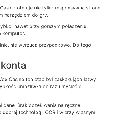
asino oferuje nie tylko responsywną stronę,
ym narzędziem do gry.
zybko, nawet przy gorszym połączeniu.
a komputer.
ilnie, nie wyrzuca przypadkowo. Do tego
 konta
Vox Casino ten etap był zaskakująco łatwy.
zybkość umożliwiła od razu myśleć o
ł dane. Brak oczekiwania na ręczne
 dobrej technologii OCR i wierzy własnym