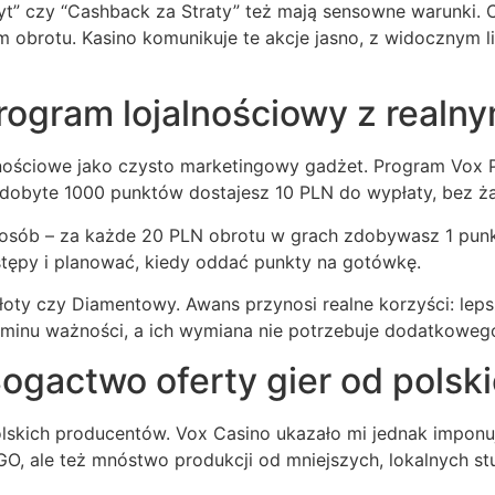
” czy “Cashback za Straty” też mają sensowne warunki. 
obrotu. Kasino komunikuje te akcje jasno, z widocznym l
rogram lojalnościowy z realny
lnościowe jako czysto marketingowy gadżet. Program Vox P
zdobyte 1000 punktów dostajesz 10 PLN do wypłaty, bez 
sób – za każde 20 PLN obrotu w grach zdobywasz 1 punkt
tępy i planować, kiedy oddać punkty na gotówkę.
ty czy Diamentowy. Awans przynosi realne korzyści: lepsz
rminu ważności, a ich wymiana nie potrzebuje dodatkoweg
Bogactwo oferty gier od pols
lskich producentów. Vox Casino ukazało mi jednak imponuj
n GO, ale też mnóstwo produkcji od mniejszych, lokalnych 