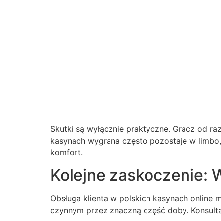
Skutki są wyłącznie praktyczne. Gracz od ra
kasynach wygrana często pozostaje w limbo, 
komfort.
Kolejne zaskoczenie: W
Obsługa klienta w polskich kasynach online 
czynnym przez znaczną część doby. Konsultan