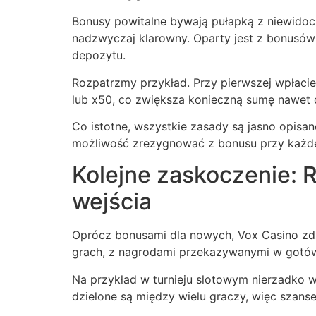
Bonusy powitalne bywają pułapką z niewidoc
nadzwyczaj klarowny. Oparty jest z bonusów 
depozytu.
Rozpatrzmy przykład. Przy pierwszej wpłaci
lub x50, co zwiększa konieczną sumę nawet 
Co istotne, wszystkie zasady są jasno opisane
możliwość zrezygnować z bonusu przy każdej 
Kolejne zaskoczenie: 
wejścia
Oprócz bonusami dla nowych, Vox Casino zdzi
grach, z nagrodami przekazywanymi w gotów
Na przykład w turnieju slotowym nierzadko wy
dzielone są między wielu graczy, więc szans