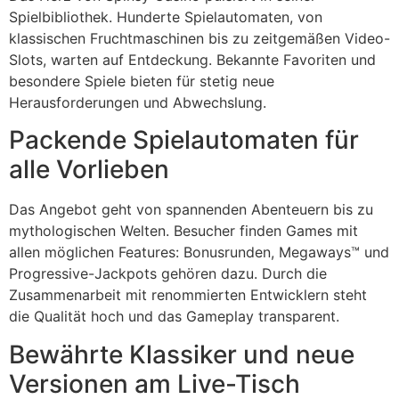
Spielbibliothek. Hunderte Spielautomaten, von
klassischen Fruchtmaschinen bis zu zeitgemäßen Video-
Slots, warten auf Entdeckung. Bekannte Favoriten und
besondere Spiele bieten für stetig neue
Herausforderungen und Abwechslung.
Packende Spielautomaten für
alle Vorlieben
Das Angebot geht von spannenden Abenteuern bis zu
mythologischen Welten. Besucher finden Games mit
allen möglichen Features: Bonusrunden, Megaways™ und
Progressive-Jackpots gehören dazu. Durch die
Zusammenarbeit mit renommierten Entwicklern steht
die Qualität hoch und das Gameplay transparent.
Bewährte Klassiker und neue
Versionen am Live-Tisch