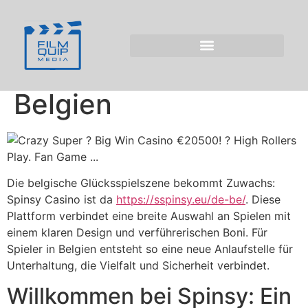
Spinsy Casino bringt
grenzenloses
Spielvergnügen nach
Belgien
Die belgische Glücksspielszene bekommt Zuwachs:
Spinsy Casino ist da
https://sspinsy.eu/de-be/
. Diese
Plattform verbindet eine breite Auswahl an Spielen mit
einem klaren Design und verführerischen Boni. Für
Spieler in Belgien entsteht so eine neue Anlaufstelle für
Unterhaltung, die Vielfalt und Sicherheit verbindet.
Willkommen bei Spinsy: Ein