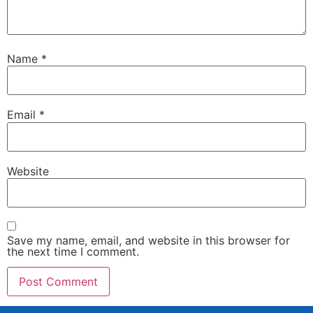
Name
*
Email
*
Website
Save my name, email, and website in this browser for
the next time I comment.