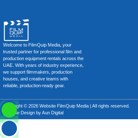
Welcome to FilmQuip Media, your
trusted partner for professional film and
production equipment rentals across the
UAE. With years of industry experience,
we support filmmakers, production
houses, and creative teams with
reliable, production-ready gear.
Copyright © 2026 Website FilmQuip Media | All rights reserved.
Website Design by
Aun Digital