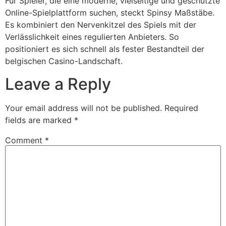
Für Spieler, die eine moderne, vielseitige und geschützte
Online-Spielplattform suchen, steckt Spinsy Maßstäbe.
Es kombiniert den Nervenkitzel des Spiels mit der
Verlässlichkeit eines regulierten Anbieters. So
positioniert es sich schnell als fester Bestandteil der
belgischen Casino-Landschaft.
Leave a Reply
Your email address will not be published.
Required
fields are marked
*
Comment
*