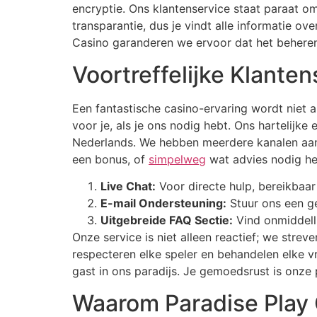
encryptie. Ons klantenservice staat paraat om
transparantie, dus je vindt alle informatie ov
Casino garanderen we ervoor dat het beheren
Voortreffelijke Klanten
Een fantastische casino-ervaring wordt niet al
voor je, als je ons nodig hebt. Ons hartelij
Nederlands. We hebben meerdere kanalen aan, 
een bonus, of
simpelweg
wat advies nodig heb
Live Chat:
Voor directe hulp, bereikbaar
E-mail Ondersteuning:
Stuur ons een ge
Uitgebreide FAQ Sectie:
Vind onmiddell
Onze service is niet alleen reactief; we strev
respecteren elke speler en behandelen elke v
gast in ons paradijs. Je gemoedsrust is onze pr
Waarom Paradise Play 