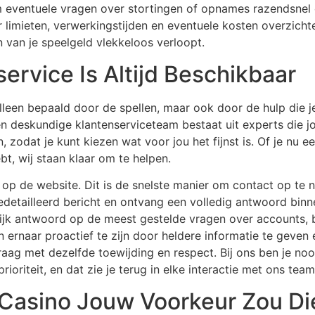
 eventuele vragen over stortingen of opnames razendsnel en
er limieten, verwerkingstijden en eventuele kosten overzicht
 van je speelgeld vlekkeloos verloopt.
service Is Altijd Beschikbaar
leen bepaald door de spellen, maar ook door de hulp die je 
ke en deskundige klantenserviceteam bestaat uit experts di
zodat je kunt kiezen wat voor jou het fijnst is. Of je nu 
t, wij staan klaar om te helpen.
 op de website. Dit is de snelste manier om contact op te 
detailleerd bericht en ontvang een volledig antwoord binn
ijk antwoord op de meest gestelde vragen over accounts, 
en ernaar proactief te zijn door heldere informatie te geve
raag met dezelfde toewijding en respect. Bij ons ben je n
ioriteit, en dat zie je terug in elke interactie met ons team
Casino Jouw Voorkeur Zou Di