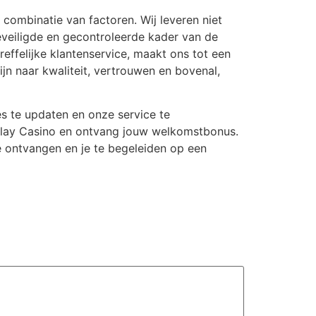
combinatie van factoren. Wij leveren niet
eveiligde en gecontroleerde kader van de
effelijke klantenservice, maakt ons tot een
jn naar kwaliteit, vertrouwen en bovenal,
es te updaten en onze service te
e Play Casino en ontvang jouw welkomstbonus.
te ontvangen en je te begeleiden op een