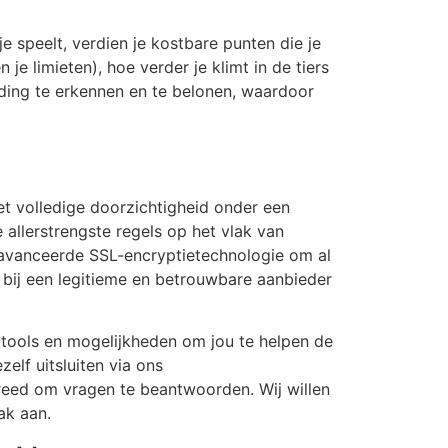
 speelt, verdien je kostbare punten die je
je limieten), hoe verder je klimt in de tiers
ing te erkennen en te belonen, waardoor
 met volledige doorzichtigheid onder een
 allerstrengste regels op het vlak van
eavanceerde SSL-encryptietechnologie om al
e bij een legitieme en betrouwbare aanbieder
 tools en mogelijkheden om jou te helpen de
elf uitsluiten via ons
reed om vragen te beantwoorden. Wij willen
ak aan.