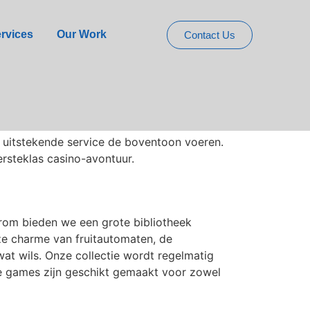
line Casino
rvices
Our Work
Contact Us
aradiseplay-nl.com
. Wij zijn er trots op een
de Nederlandse markt. Vanaf het moment dat
eerstaanbare sfeer van vertrouwen en
en uitstekende service de boventoon voeren.
steklas casino-avontuur.
aarom bieden we een grote bibliotheek
ze charme van fruitautomaten, de
wat wils. Onze collectie wordt regelmatig
De games zijn geschikt gemaakt voor zowel