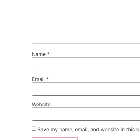
Name
*
Email
*
Website
Save my name, email, and website in this b