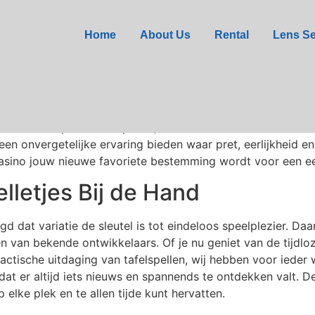
ino – Jouw Volledige On
Home
About Us
Rental
Lens Se
land
jouw perfecte online gamingbestemming hebben gecreëerd
p
eelomgeving aan te bieden die speciaal is ontworpen op 
ereld van topkwaliteit spellen, ruime bonussen en een onw
een onvergetelijke ervaring bieden waar pret, eerlijkheid 
sino jouw nieuwe favoriete bestemming wordt voor een eer
lletjes Bij de Hand
igd dat variatie de sleutel is tot eindeloos speelplezier. D
van bekende ontwikkelaars. Of je nu geniet van de tijdlo
tactische uitdaging van tafelspellen, wij hebben voor ieder 
at er altijd iets nieuws en spannends te ontdekken valt. 
elke plek en te allen tijde kunt hervatten.