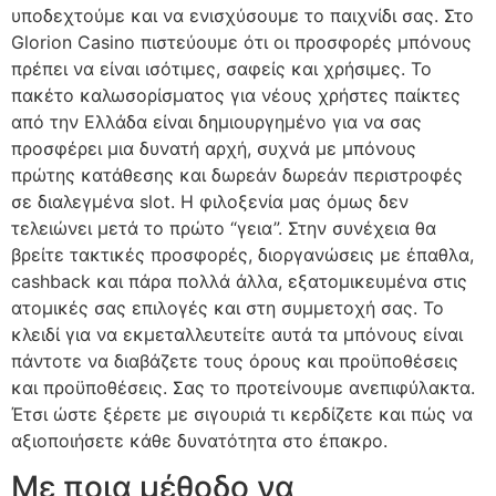
υποδεχτούμε και να ενισχύσουμε το παιχνίδι σας. Στο
Glorion Casino πιστεύουμε ότι οι προσφορές μπόνους
πρέπει να είναι ισότιμες, σαφείς και χρήσιμες. Το
πακέτο καλωσορίσματος για νέους χρήστες παίκτες
από την Ελλάδα είναι δημιουργημένο για να σας
προσφέρει μια δυνατή αρχή, συχνά με μπόνους
πρώτης κατάθεσης και δωρεάν δωρεάν περιστροφές
σε διαλεγμένα slot. Η φιλοξενία μας όμως δεν
τελειώνει μετά το πρώτο “γεια”. Στην συνέχεια θα
βρείτε τακτικές προσφορές, διοργανώσεις με έπαθλα,
cashback και πάρα πολλά άλλα, εξατομικευμένα στις
ατομικές σας επιλογές και στη συμμετοχή σας. Το
κλειδί για να εκμεταλλευτείτε αυτά τα μπόνους είναι
πάντοτε να διαβάζετε τους όρους και προϋποθέσεις
και προϋποθέσεις. Σας το προτείνουμε ανεπιφύλακτα.
Έτσι ώστε ξέρετε με σιγουριά τι κερδίζετε και πώς να
αξιοποιήσετε κάθε δυνατότητα στο έπακρο.
Με ποια μέθοδο να