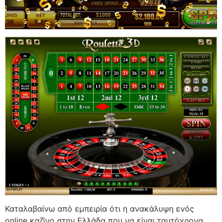
Καταλαβαίνω από εμπειρία ότι η ανακάλυψη ενός
online καζίνο στην Ελλάδα που να είναι ταυτόχρονα