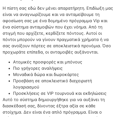
Η πίστη σας εδώ δεν μένει απαρατήρητη. Επιδίωξη μας
είναι να αναγνωρίζουμε και να ανταμείβουμε τη
αφοσίωση σας με ένα δομημένο πρόγραμμα Vip και
ένα σύστημα ανταμοιβών που έχει νόημα. Από τη
στιγμή που αρχίζετε, κερδίζετε πόντους. Αυτοί οι
πόντοι μπορούν να γίνουν πραγματικά χρήματα ή να
σας ανοίξουν πόρτες σε αποκλειστικά προνόμια. Όσο
προχωράτε επίπεδα, οι ανταμοιβές αυξάνονται.
Ατομικές προσφορές και μπόνους
Πιο γρήγορες αναλήψεις
Μοναδικά δώρα και δωροκάρτες
Προσβάση σε αποκλειστικό διαχειριστή
λογαριασμού
Προσκλήσεις σε VIP τουρνουά και εκδηλώσεις
Αυτό το σύστημα δημιουργήθηκε για να αυξάνει τη
διασκέδασή σας, δίνοντας έξτρα αξία σε κάθε
στοίχημα. Δεν είναι ένα απλό πρόγραμμα. Είναι ο