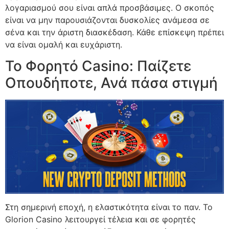
λογαριασμού σου είναι απλά προσβάσιμες. Ο σκοπός
είναι να μην παρουσιάζονται δυσκολίες ανάμεσα σε
σένα και την άριστη διασκέδαση. Κάθε επίσκεψη πρέπει
να είναι ομαλή και ευχάριστη.
Το Φορητό Casino: Παίζετε
Οπουδήποτε, Ανά πάσα στιγμή
Στη σημερινή εποχή, η ελαστικότητα είναι το παν. Το
Glorion Casino λειτουργεί τέλεια και σε φορητές