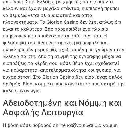
απόφαση. Στην Ελλάδα, με χρήστες που ξέρουν τι
θέλουν και έχουν μεγάλα στάνταρ, η επιλογή πρέπει
να θεμελιώνεται σε ουσιαστικά και απτά
πλεονεκτήματα. Το Glorion Casino δεν λέει απλώς ότι
είναι το καλύτερο. Σας παρουσιάζει ένα πλαίσιο
υπηρεσιών που αποδεικνύεται από μόνο του. Η
φιλοσοφία του είναι να παρέχει μια ασφαλή και
ολοκληρωμένη εμπειρία, σχεδιασμένη με γνώμονα τον
Έλληνα παίκτη. Από τη στιγμή της εγγραφής μέχρι να
εισπράξεις τα κέρδη σου, κάθε βήμα έχει σχεδιαστεί
για καθαρότητα, αποτελεσματικότητα και φυσικά, για
ευχαρίστηση. Στο Glorion Casino δεν είσαι ένας απλός
αριθμός. Είσαι κομμάτι μιας κοινότητας που εκτιμά την
καλή ψυχαγωγία.
Αδειοδοτημένη και Νόμιμη και
Ασφαλής Λειτουργία
Η βάση κάθε σοβαρού online καζίνο είναι μια νόμιμη