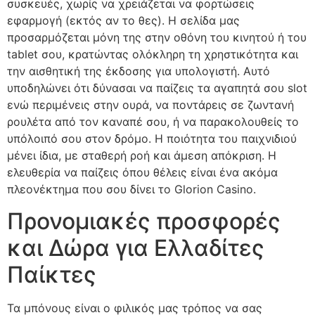
συσκευές, χωρίς να χρειάζεται να φορτώσεις
εφαρμογή (εκτός αν το θες). Η σελίδα μας
προσαρμόζεται μόνη της στην οθόνη του κινητού ή του
tablet σου, κρατώντας ολόκληρη τη χρηστικότητα και
την αισθητική της έκδοσης για υπολογιστή. Αυτό
υποδηλώνει ότι δύνασαι να παίζεις τα αγαπητά σου slot
ενώ περιμένεις στην ουρά, να ποντάρεις σε ζωντανή
ρουλέτα από τον καναπέ σου, ή να παρακολουθείς το
υπόλοιπό σου στον δρόμο. Η ποιότητα του παιχνιδιού
μένει ίδια, με σταθερή ροή και άμεση απόκριση. Η
ελευθερία να παίζεις όπου θέλεις είναι ένα ακόμα
πλεονέκτημα που σου δίνει το Glorion Casino.
Προνομιακές προσφορές
και Δώρα για Ελλαδίτες
Παίκτες
Τα μπόνους είναι ο φιλικός μας τρόπος να σας