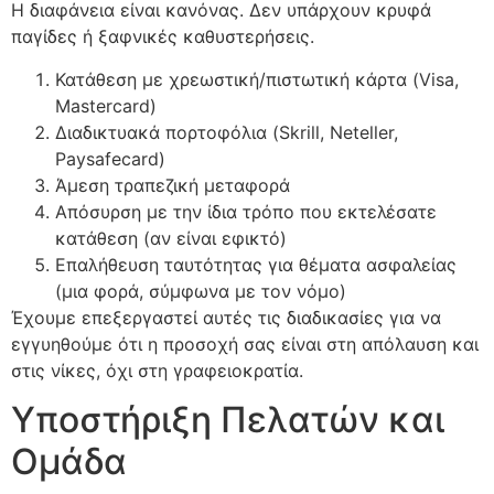
Η διαφάνεια είναι κανόνας. Δεν υπάρχουν κρυφά
παγίδες ή ξαφνικές καθυστερήσεις.
Κατάθεση με χρεωστική/πιστωτική κάρτα (Visa,
Mastercard)
Διαδικτυακά πορτοφόλια (Skrill, Neteller,
Paysafecard)
Άμεση τραπεζική μεταφορά
Απόσυρση με την ίδια τρόπο που εκτελέσατε
κατάθεση (αν είναι εφικτό)
Επαλήθευση ταυτότητας για θέματα ασφαλείας
(μια φορά, σύμφωνα με τον νόμο)
Έχουμε επεξεργαστεί αυτές τις διαδικασίες για να
εγγυηθούμε ότι η προσοχή σας είναι στη απόλαυση και
στις νίκες, όχι στη γραφειοκρατία.
Υποστήριξη Πελατών και
Ομάδα