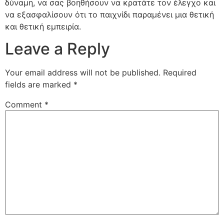
δύναμη, να σας βοηθήσουν να κρατάτε τον έλεγχο και
να εξασφαλίσουν ότι το παιχνίδι παραμένει μια θετική
και θετική εμπειρία.
Leave a Reply
Your email address will not be published.
Required
fields are marked
*
Comment
*