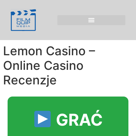
Lemon Casino –
Online Casino
Recenzje
Lemon Casino –
Online Casino
Recenzje
GRAĆ