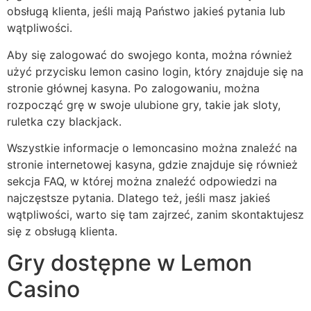
obsługą klienta, jeśli mają Państwo jakieś pytania lub
wątpliwości.
Aby się zalogować do swojego konta, można również
użyć przycisku lemon casino login, który znajduje się na
stronie głównej kasyna. Po zalogowaniu, można
rozpocząć grę w swoje ulubione gry, takie jak sloty,
ruletka czy blackjack.
Wszystkie informacje o lemoncasino można znaleźć na
stronie internetowej kasyna, gdzie znajduje się również
sekcja FAQ, w której można znaleźć odpowiedzi na
najczęstsze pytania. Dlatego też, jeśli masz jakieś
wątpliwości, warto się tam zajrzeć, zanim skontaktujesz
się z obsługą klienta.
Gry dostępne w Lemon
Casino