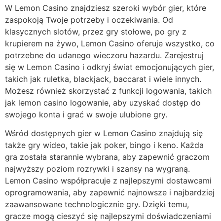
W Lemon Casino znajdziesz szeroki wybór gier, które
zaspokoją Twoje potrzeby i oczekiwania. Od
klasycznych slotów, przez gry stołowe, po gry z
krupierem na żywo, Lemon Casino oferuje wszystko, co
potrzebne do udanego wieczoru hazardu. Zarejestruj
się w Lemon Casino i odkryj świat emocjonujących gier,
takich jak ruletka, blackjack, baccarat i wiele innych.
Możesz również skorzystać z funkcji logowania, takich
jak lemon casino logowanie, aby uzyskać dostęp do
swojego konta i grać w swoje ulubione gry.
Wśród dostępnych gier w Lemon Casino znajdują się
także gry wideo, takie jak poker, bingo i keno. Każda
gra została starannie wybrana, aby zapewnić graczom
najwyższy poziom rozrywki i szansy na wygraną.
Lemon Casino współpracuje z najlepszymi dostawcami
oprogramowania, aby zapewnić najnowsze i najbardziej
zaawansowane technologicznie gry. Dzięki temu,
gracze mogą cieszyć się najlepszymi doświadczeniami