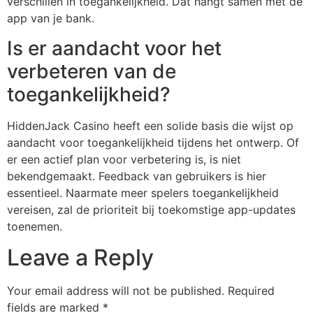
verschillen in toegankelijkheid. Dat hangt samen met de
app van je bank.
Is er aandacht voor het
verbeteren van de
toegankelijkheid?
HiddenJack Casino heeft een solide basis die wijst op
aandacht voor toegankelijkheid tijdens het ontwerp. Of
er een actief plan voor verbetering is, is niet
bekendgemaakt. Feedback van gebruikers is hier
essentieel. Naarmate meer spelers toegankelijkheid
vereisen, zal de prioriteit bij toekomstige app-updates
toenemen.
Leave a Reply
Your email address will not be published.
Required
fields are marked
*