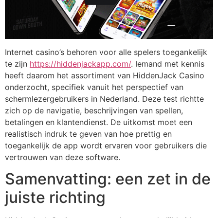
Internet casino’s behoren voor alle spelers toegankelijk
te zijn
https://hiddenjackapp.com/
. Iemand met kennis
heeft daarom het assortiment van HiddenJack Casino
onderzocht, specifiek vanuit het perspectief van
schermlezergebruikers in Nederland. Deze test richtte
zich op de navigatie, beschrijvingen van spellen,
betalingen en klantendienst. De uitkomst moet een
realistisch indruk te geven van hoe prettig en
toegankelijk de app wordt ervaren voor gebruikers die
vertrouwen van deze software.
Samenvatting: een zet in de
juiste richting