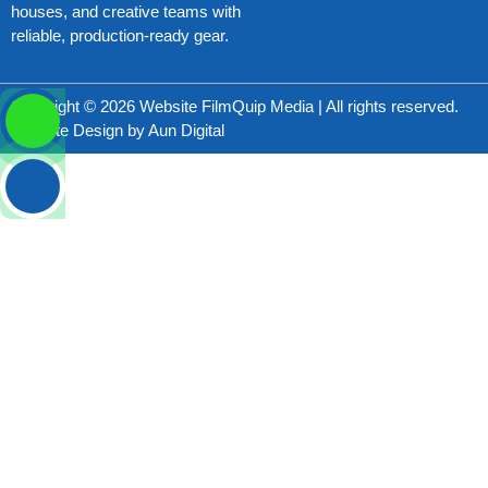
houses, and creative teams with
reliable, production-ready gear.
Copyright © 2026 Website FilmQuip Media | All rights reserved.
Website Design by
Aun Digital