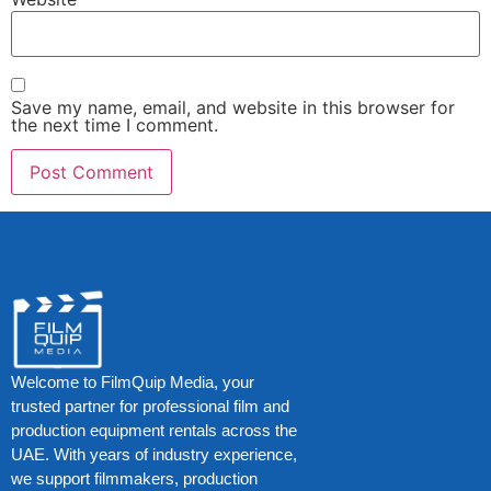
Save my name, email, and website in this browser for
the next time I comment.
Welcome to FilmQuip Media, your
trusted partner for professional film and
production equipment rentals across the
UAE. With years of industry experience,
we support filmmakers, production