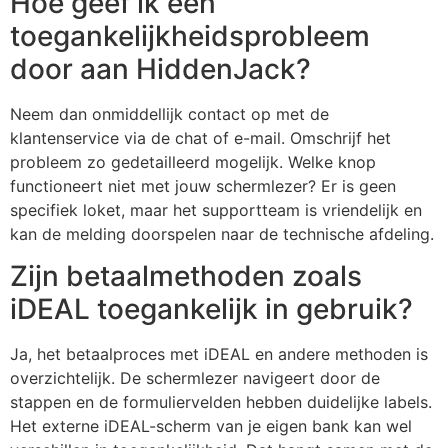
Hoe geef ik een
toegankelijkheidsprobleem
door aan HiddenJack?
Neem dan onmiddellijk contact op met de
klantenservice via de chat of e-mail. Omschrijf het
probleem zo gedetailleerd mogelijk. Welke knop
functioneert niet met jouw schermlezer? Er is geen
specifiek loket, maar het supportteam is vriendelijk en
kan de melding doorspelen naar de technische afdeling.
Zijn betaalmethoden zoals
iDEAL toegankelijk in gebruik?
Ja, het betaalproces met iDEAL en andere methoden is
overzichtelijk. De schermlezer navigeert door de
stappen en de formuliervelden hebben duidelijke labels.
Het externe iDEAL-scherm van je eigen bank kan wel