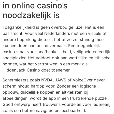
in online casino’s
noodzakelijk is
Toegankelijkheid is geen overbodige luxe. Het is een
basisrecht. Voor veel Nederlanders met een visuele of
andere beperking dicteert het of ze zelfstandig mee
kunnen doen aan online vermaak. Een toegankelijk
casino staat voor onafhankelijkheid, veiligheid en eerlijk
speelplezier. Het voldoet ook aan wettelijke en ethische
normen, wat het vertrouwen in een merk als
HiddenJack Casino doet toenemen.
Schermlezers zoals NVDA, JAWS of VoiceOver geven
scherminhoud hardop voor. Zonder een logische
opbouw, duidelijke koppen en alt-teksten bij
afbeeldingen, wordt de app in een frustrerende puzzel.
Goed ontwerp heeft trouwens voordelen voor iedereen,
zoals een betere navigatie en leesbaarheid.