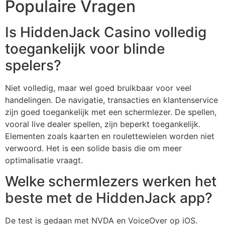
Populaire Vragen
Is HiddenJack Casino volledig
toegankelijk voor blinde
spelers?
Niet volledig, maar wel goed bruikbaar voor veel
handelingen. De navigatie, transacties en klantenservice
zijn goed toegankelijk met een schermlezer. De spellen,
vooral live dealer spellen, zijn beperkt toegankelijk.
Elementen zoals kaarten en roulettewielen worden niet
verwoord. Het is een solide basis die om meer
optimalisatie vraagt.
Welke schermlezers werken het
beste met de HiddenJack app?
De test is gedaan met NVDA en VoiceOver op iOS.