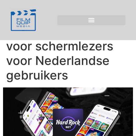
Ik probeerde
HiddenJack Casino
met toegankelijkheid
voor schermlezers
voor Nederlandse
gebruikers