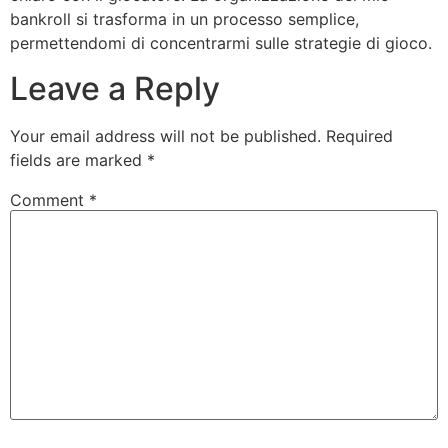
bankroll si trasforma in un processo semplice,
permettendomi di concentrarmi sulle strategie di gioco.
Leave a Reply
Your email address will not be published.
Required
fields are marked
*
Comment
*