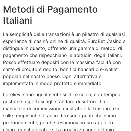
Metodi di Pagamento
Italiani
La semplicità delle transazioni è un pilastro di qualsiasi
esperienza di casinò online di qualità. EuroBet Casino si
distingue in questo, offrendo una gamma di metodi di
pagamento che rispecchiano le abitudini degli italiani.
Posso effettuare depositi con la massima facilità con
carte di credito e debito, bonifici bancari o e-wallet
popolari nel nostro paese. Ogni alternativa è
implementata in modo protetto e immediato.
I prelievi sono ugualmente snelli e celeri, con tempi di
gestione rispettosi agli standard di settore. La
mancanza di commissioni occultate e la trasparenza
sulle tempistiche di accredito sono punti che stimo
profondamente, perché testimoniano un rapporto
chiaro con il giocatore. La organizzazione del mio