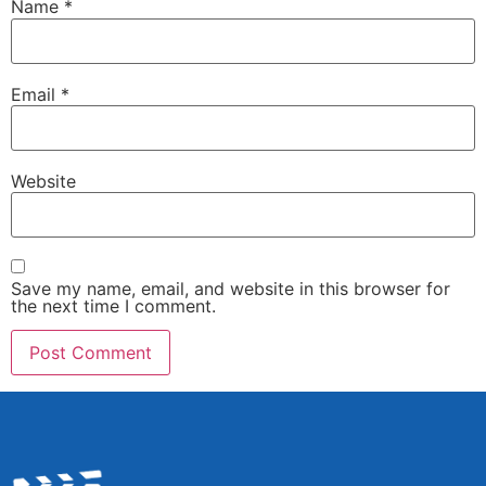
Name
*
Email
*
Website
Save my name, email, and website in this browser for
the next time I comment.