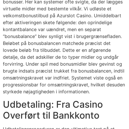
bonusser. Her kan systemer ofte svigte, da der lægges
virtuelle midler med bestemte vilkår. Vi udløste et
velkomstbonustilbud på Azurslot Casino. Umiddelbart
efter aktiveringen skete følgende: den oprindelige
kontantbalance var uændret, men en separat
“bonusbalance” blev synligt vist i brugergrænsefladen.
Beløbet på bonusbalancen matchede præcist det
lovede beløb fra tilbuddet. Dette er en afgørende
detalje, da det adskiller de to typer midler og undgår
forvirring. Under spil med bonusmidler blev gevinst og
brugte indsats præcist trukket fra bonusbalancen, indtil
omsætningskravet var indfriet. Systemet viste også en
progressionsbar for omsætningskravet, hvilket desuden
styrkede nøjagtigheden i informationen.
Udbetaling: Fra Casino
Overført til Bankkonto