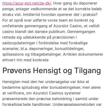
https://azur-slot.net/da-dk/
. Hver gang du deponerer
penge, antager vedkommende at se det korrekte beløb
straks vist. Imidlertid hvordan opererer det i praksis?
For at opnå svar udførte vores team en konkret og
omfattende gennemgang af Azurslot Casino, et vellidt
casino blandt det danske publikum. Gennemgangen
rettede sig udelukkende på præcisionen i
saldoopdateringer i forbindelse med forskellige
scenarier, bl.a. deponeringer, bonustildelinger,
spilsessions og tilbagebetalinger. Artiklen dokumenterer
ethvert trin med konkrete
Prøvens Hensigt og Tilgang
Hensigten med den her undersøgelse var ikke at
bedømme spiludvalg eller bonusbetingelser, men alene
at verificere, om Azurslot Casinos systemer
præsenterede den præcise beholdning i samtid under
forskelligartede handlinger. Undersøgelsesmetoden var