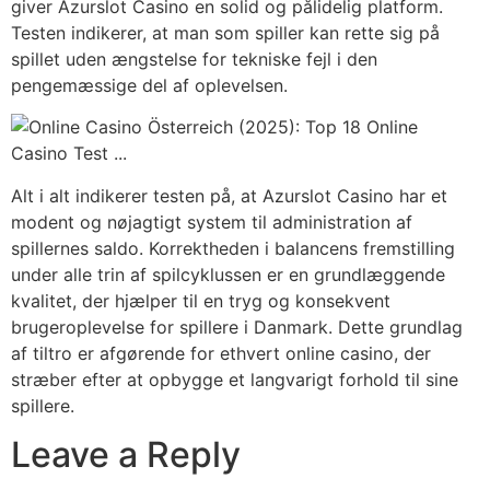
giver Azurslot Casino en solid og pålidelig platform.
Testen indikerer, at man som spiller kan rette sig på
spillet uden ængstelse for tekniske fejl i den
pengemæssige del af oplevelsen.
Alt i alt indikerer testen på, at Azurslot Casino har et
modent og nøjagtigt system til administration af
spillernes saldo. Korrektheden i balancens fremstilling
under alle trin af spilcyklussen er en grundlæggende
kvalitet, der hjælper til en tryg og konsekvent
brugeroplevelse for spillere i Danmark. Dette grundlag
af tiltro er afgørende for ethvert online casino, der
stræber efter at opbygge et langvarigt forhold til sine
spillere.
Leave a Reply