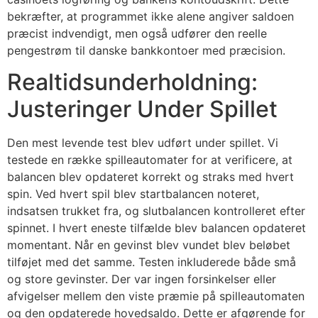
bekræfter, at programmet ikke alene angiver saldoen
præcist indvendigt, men også udfører den reelle
pengestrøm til danske bankkontoer med præcision.
Realtidsunderholdning:
Justeringer Under Spillet
Den mest levende test blev udført under spillet. Vi
testede en række spilleautomater for at verificere, at
balancen blev opdateret korrekt og straks med hvert
spin. Ved hvert spil blev startbalancen noteret,
indsatsen trukket fra, og slutbalancen kontrolleret efter
spinnet. I hvert eneste tilfælde blev balancen opdateret
momentant. Når en gevinst blev vundet blev beløbet
tilføjet med det samme. Testen inkluderede både små
og store gevinster. Der var ingen forsinkelser eller
afvigelser mellem den viste præmie på spilleautomaten
og den opdaterede hovedsaldo. Dette er afgørende for