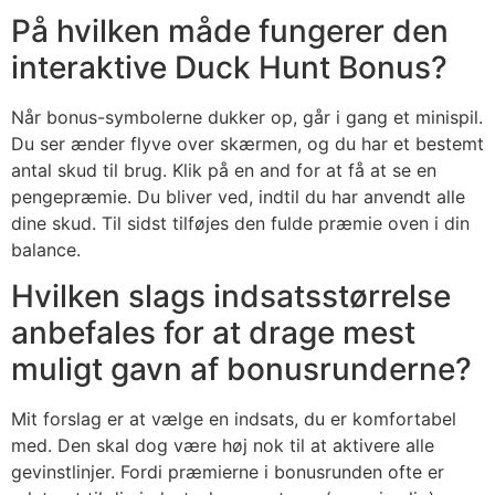
På hvilken måde fungerer den
interaktive Duck Hunt Bonus?
Når bonus-symbolerne dukker op, går i gang et minispil.
Du ser ænder flyve over skærmen, og du har et bestemt
antal skud til brug. Klik på en and for at få at se en
pengepræmie. Du bliver ved, indtil du har anvendt alle
dine skud. Til sidst tilføjes den fulde præmie oven i din
balance.
Hvilken slags indsatsstørrelse
anbefales for at drage mest
muligt gavn af bonusrunderne?
Mit forslag er at vælge en indsats, du er komfortabel
med. Den skal dog være høj nok til at aktivere alle
gevinstlinjer. Fordi præmierne i bonusrunden ofte er