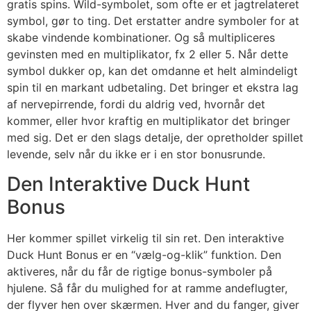
gratis spins. Wild-symbolet, som ofte er et jagtrelateret
symbol, gør to ting. Det erstatter andre symboler for at
skabe vindende kombinationer. Og så multipliceres
gevinsten med en multiplikator, fx 2 eller 5. Når dette
symbol dukker op, kan det omdanne et helt almindeligt
spin til en markant udbetaling. Det bringer et ekstra lag
af nervepirrende, fordi du aldrig ved, hvornår det
kommer, eller hvor kraftig en multiplikator det bringer
med sig. Det er den slags detalje, der opretholder spillet
levende, selv når du ikke er i en stor bonusrunde.
Den Interaktive Duck Hunt
Bonus
Her kommer spillet virkelig til sin ret. Den interaktive
Duck Hunt Bonus er en “vælg-og-klik” funktion. Den
aktiveres, når du får de rigtige bonus-symboler på
hjulene. Så får du mulighed for at ramme andeflugter,
der flyver hen over skærmen. Hver and du fanger, giver