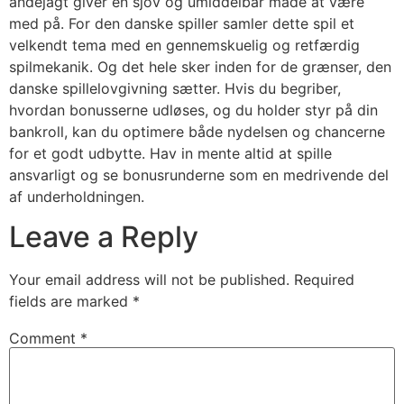
andejagt giver en sjov og umiddelbar måde at være
med på. For den danske spiller samler dette spil et
velkendt tema med en gennemskuelig og retfærdig
spilmekanik. Og det hele sker inden for de grænser, den
danske spillelovgivning sætter. Hvis du begriber,
hvordan bonusserne udløses, og du holder styr på din
bankroll, kan du optimere både nydelsen og chancerne
for et godt udbytte. Hav in mente altid at spille
ansvarligt og se bonusrunderne som en medrivende del
af underholdningen.
Leave a Reply
Your email address will not be published.
Required
fields are marked
*
Comment
*