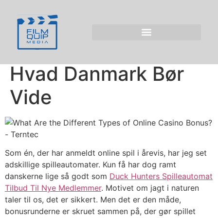
Duck Hunters
spilleautomat Bonus
Rounds Explained:
Hvad Danmark Bør
Vide
Som én, der har anmeldt online spil i årevis, har jeg set
adskillige spilleautomater. Kun få har dog ramt
danskerne lige så godt som
Duck Hunters Spilleautomat
Tilbud Til Nye Medlemmer
. Motivet om jagt i naturen
taler til os, det er sikkert. Men det er den måde,
bonusrunderne er skruet sammen på, der gør spillet