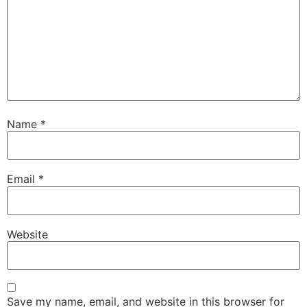
Name
*
Email
*
Website
Save my name, email, and website in this browser for