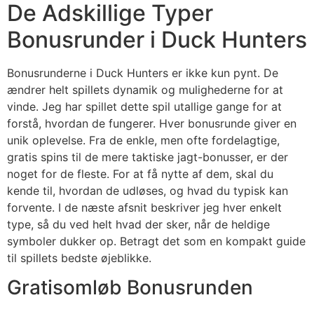
De Adskillige Typer
Bonusrunder i Duck Hunters
Bonusrunderne i Duck Hunters er ikke kun pynt. De
ændrer helt spillets dynamik og mulighederne for at
vinde. Jeg har spillet dette spil utallige gange for at
forstå, hvordan de fungerer. Hver bonusrunde giver en
unik oplevelse. Fra de enkle, men ofte fordelagtige,
gratis spins til de mere taktiske jagt-bonusser, er der
noget for de fleste. For at få nytte af dem, skal du
kende til, hvordan de udløses, og hvad du typisk kan
forvente. I de næste afsnit beskriver jeg hver enkelt
type, så du ved helt hvad der sker, når de heldige
symboler dukker op. Betragt det som en kompakt guide
til spillets bedste øjeblikke.
Gratisomløb Bonusrunden