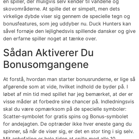
en spiller, der muligvis selv kender til vandene og
skovområderne. At spille det er simpelt, men dets
virkelige dybde viser sig gennem de specielle tegn og
bonusfeatures, som jeg uddyber nu. Duck Hunters kan
såvel fornøje den lejlighedsvis spillende dansker og give
den erfarne spiller noget at tænke over.
Sådan Aktiverer Du
Bonusomgangene
At forstå, hvordan man starter bonusrunderne, er lige så
afgørende som at vide, hvilket indhold de byder på. I
løbet af min tid med spillet har jeg bemærket, at der er
visse måder at forbedre sine chancer på. Indledningsvis
skal du være opmærksom på de specielle symboler:
Scatter-symbolet for gratis spins og Bonus-symbolet
for andejagten. De optræder ikke hver eneste gang du
spinner, så når de viser sig, er det en stor ting i sig selv.
Mit anbefaling er hele tiden at spille med alle 10