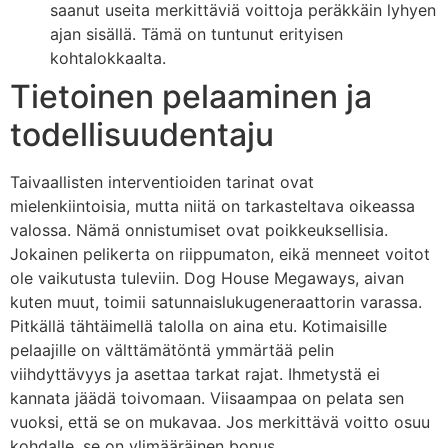
saanut useita merkittäviä voittoja peräkkäin lyhyen
ajan sisällä. Tämä on tuntunut erityisen
kohtalokkaalta.
Tietoinen pelaaminen ja
todellisuudentaju
Taivaallisten interventioiden tarinat ovat
mielenkiintoisia, mutta niitä on tarkasteltava oikeassa
valossa. Nämä onnistumiset ovat poikkeuksellisia.
Jokainen pelikerta on riippumaton, eikä menneet voitot
ole vaikutusta tuleviin. Dog House Megaways, aivan
kuten muut, toimii satunnaislukugeneraattorin varassa.
Pitkällä tähtäimellä talolla on aina etu. Kotimaisille
pelaajille on välttämätöntä ymmärtää pelin
viihdyttävyys ja asettaa tarkat rajat. Ihmetystä ei
kannata jäädä toivomaan. Viisaampaa on pelata sen
vuoksi, että se on mukavaa. Jos merkittävä voitto osuu
kohdalle, se on ylimääräinen bonus.