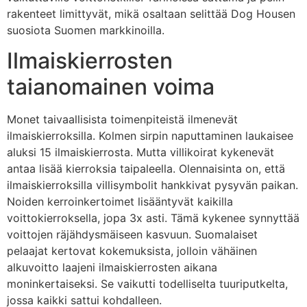
rakenteet limittyvät, mikä osaltaan selittää Dog Housen
suosiota Suomen markkinoilla.
Ilmaiskierrosten
taianomainen voima
Monet taivaallisista toimenpiteistä ilmenevät
ilmaiskierroksilla. Kolmen sirpin naputtaminen laukaisee
aluksi 15 ilmaiskierrosta. Mutta villikoirat kykenevät
antaa lisää kierroksia taipaleella. Olennaisinta on, että
ilmaiskierroksilla villisymbolit hankkivat pysyvän paikan.
Noiden kerroinkertoimet lisääntyvät kaikilla
voittokierroksella, jopa 3x asti. Tämä kykenee synnyttää
voittojen räjähdysmäiseen kasvuun. Suomalaiset
pelaajat kertovat kokemuksista, jolloin vähäinen
alkuvoitto laajeni ilmaiskierrosten aikana
moninkertaiseksi. Se vaikutti todelliselta tuuriputkelta,
jossa kaikki sattui kohdalleen.