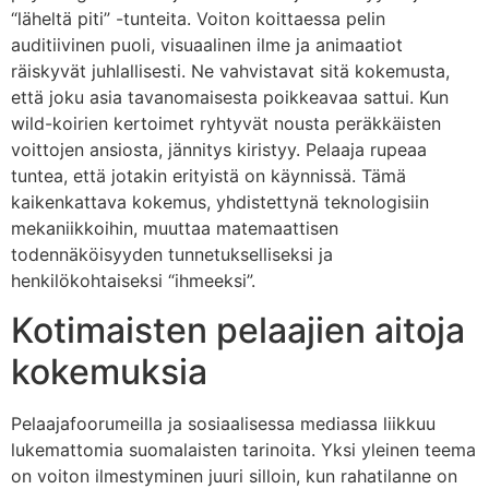
“läheltä piti” -tunteita. Voiton koittaessa pelin
auditiivinen puoli, visuaalinen ilme ja animaatiot
räiskyvät juhlallisesti. Ne vahvistavat sitä kokemusta,
että joku asia tavanomaisesta poikkeavaa sattui. Kun
wild-koirien kertoimet ryhtyvät nousta peräkkäisten
voittojen ansiosta, jännitys kiristyy. Pelaaja rupeaa
tuntea, että jotakin erityistä on käynnissä. Tämä
kaikenkattava kokemus, yhdistettynä teknologisiin
mekaniikkoihin, muuttaa matemaattisen
todennäköisyyden tunnetukselliseksi ja
henkilökohtaiseksi “ihmeeksi”.
Kotimaisten pelaajien aitoja
kokemuksia
Pelaajafoorumeilla ja sosiaalisessa mediassa liikkuu
lukemattomia suomalaisten tarinoita. Yksi yleinen teema
on voiton ilmestyminen juuri silloin, kun rahatilanne on