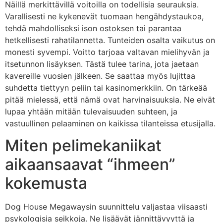
Näillä merkittävillä voitoilla on todellisia seurauksia.
Varallisesti ne kykenevät tuomaan hengähdystaukoa,
tehdä mahdolliseksi ison ostoksen tai parantaa
hetkellisesti rahatilannetta. Tunteiden osalta vaikutus on
monesti syvempi. Voitto tarjoaa valtavan mielihyvän ja
itsetunnon lisäyksen. Tästä tulee tarina, jota jaetaan
kavereille vuosien jälkeen. Se saattaa myös lujittaa
suhdetta tiettyyn peliin tai kasinomerkkiin. On tärkeää
pitää mielessä, että nämä ovat harvinaisuuksia. Ne eivät
lupaa yhtään mitään tulevaisuuden suhteen, ja
vastuullinen pelaaminen on kaikissa tilanteissa etusijalla.
Miten pelimekaniikat
aikaansaavat “ihmeen”
kokemusta
Dog House Megawaysin suunnittelu valjastaa viisaasti
psykologisia seikkoja. Ne lisäävät jännittävyyttä ja