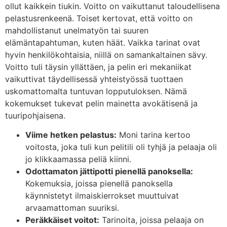
ollut kaikkein tiukin. Voitto on vaikuttanut taloudellisena
pelastusrenkeenä. Toiset kertovat, että voitto on
mahdollistanut unelmatyön tai suuren
elämäntapahtuman, kuten häät. Vaikka tarinat ovat
hyvin henkilökohtaisia, niillä on samankaltainen sävy.
Voitto tuli täysin yllättäen, ja pelin eri mekaniikat
vaikuttivat täydellisessä yhteistyössä tuottaen
uskomattomalta tuntuvan lopputuloksen. Nämä
kokemukset tukevat pelin mainetta avokätisenä ja
tuuripohjaisena.
Viime hetken pelastus:
Moni tarina kertoo
voitosta, joka tuli kun pelitili oli tyhjä ja pelaaja oli
jo klikkaamassa peliä kiinni.
Odottamaton jättipotti pienellä panoksella:
Kokemuksia, joissa pienellä panoksella
käynnistetyt ilmaiskierrokset muuttuivat
arvaamattoman suuriksi.
Peräkkäiset voitot:
Tarinoita, joissa pelaaja on