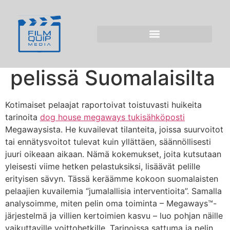
Yliluonnollisia
interventioita Dog
House Megaways -
pelissä Suomalaisilta
Kotimaiset pelaajat raportoivat toistuvasti huikeita
tarinoita
dog house megaways tukisähköposti
Megawaysista. He kuvailevat tilanteita, joissa suurvoitot
tai ennätysvoitot tulevat kuin yllättäen, säännöllisesti
juuri oikeaan aikaan. Nämä kokemukset, joita kutsutaan
yleisesti viime hetken pelastuksiksi, lisäävät pelille
erityisen sävyn. Tässä keräämme kokoon suomalaisten
pelaajien kuvailemia “jumalallisia interventioita”. Samalla
analysoimme, miten pelin oma toiminta – Megaways™-
järjestelmä ja villien kertoimien kasvu – luo pohjan näille
vaikuttaville voittohetkille. Tarinoissa sattuma ja pelin