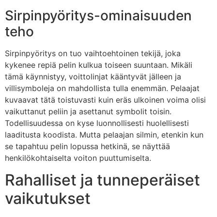
Sirpinpyöritys-ominaisuuden
teho
Sirpinpyöritys on tuo vaihtoehtoinen tekijä, joka
kykenee repiä pelin kulkua toiseen suuntaan. Mikäli
tämä käynnistyy, voittolinjat kääntyvät jälleen ja
villisymboleja on mahdollista tulla enemmän. Pelaajat
kuvaavat tätä toistuvasti kuin eräs ulkoinen voima olisi
vaikuttanut peliin ja asettanut symbolit toisin.
Todellisuudessa on kyse luonnollisesti huolellisesti
laaditusta koodista. Mutta pelaajan silmin, etenkin kun
se tapahtuu pelin lopussa hetkinä, se näyttää
henkilökohtaiselta voiton puuttumiselta.
Rahalliset ja tunneperäiset
vaikutukset