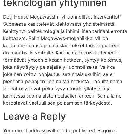
teknologian yhtyminen
Dog House Megawaysin “yliluonnolliset interventiot”
Suomessa käsittelevät kiehtovasta yhdistelmästä.
Kehittynyt peliteknologia ja inhimillinen tarinankerronta
kohtaavat. Pelin Megaways-mekaniikka, villien
kertoimien nousu ja ilmaiskierrokset luovat puitteet
dramaattisille voitoille. Kun nämä tekniset elementit
törmäävät yhteen oikeaan hetkeen, syntyy kokemus,
joka näyttäytyy pelaajalle yliluonnolliselta. Vaikka
jokainen voitto pohjautuu satunnaislukuihin, se ei
pienennä pelaajien iloa näistä hetkistä. Lopulta nämä
tarinat näyttävät pelin kyvyn tuoda yllätyksiä ja
jännitystä suomalaisten pelaajien arkeen. Samalla ne
korostavat vastuullisen pelaamisen tärkeydestä.
Leave a Reply
Your email address will not be published.
Required