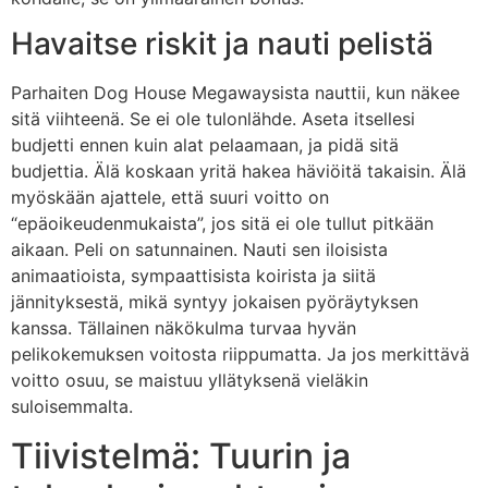
Havaitse riskit ja nauti pelistä
Parhaiten Dog House Megawaysista nauttii, kun näkee
sitä viihteenä. Se ei ole tulonlähde. Aseta itsellesi
budjetti ennen kuin alat pelaamaan, ja pidä sitä
budjettia. Älä koskaan yritä hakea häviöitä takaisin. Älä
myöskään ajattele, että suuri voitto on
“epäoikeudenmukaista”, jos sitä ei ole tullut pitkään
aikaan. Peli on satunnainen. Nauti sen iloisista
animaatioista, sympaattisista koirista ja siitä
jännityksestä, mikä syntyy jokaisen pyöräytyksen
kanssa. Tällainen näkökulma turvaa hyvän
pelikokemuksen voitosta riippumatta. Ja jos merkittävä
voitto osuu, se maistuu yllätyksenä vieläkin
suloisemmalta.
Tiivistelmä: Tuurin ja